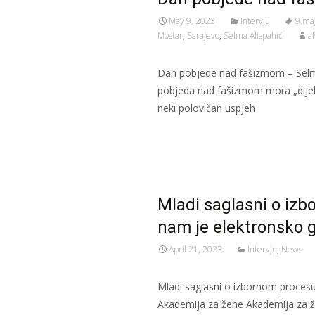
May 9, 2023
Intervju
9.ma
Mostar
,
Sarajevo
,
Selma Alispahić
a
Dan pobjede nad fašizmom – Selma
pobjeda nad fašizmom mora „dijelit
neki polovičan uspjeh
Read More…
Mladi saglasni o iz
nam je elektronsko 
April 21, 2023
Intervju
,
News
Mladi saglasni o izbornom procesu
Akademija za žene Akademija za ž