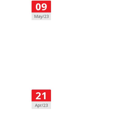
09
May/23
21
Apr/23