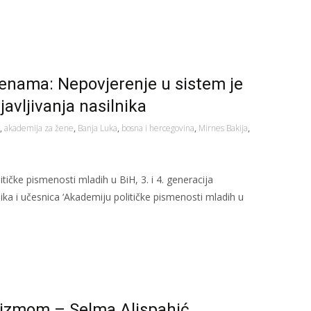
ženama: Nepovjerenje u sistem je
javljivanja nasilnika
,
akademija za žene
,
Banja Luka
,
bosna i hercegovina
,
Mirnes Bakija
,
tičke pismenosti mladih u BiH, 3. i 4. generacija
ka i učesnica ‘Akademiju političke pismenosti mladih u
šizmom – Selma Alispahić