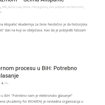
j
,
AfW
,
Banja Luka
,
bosna i hercegovina
,
Dan pobjede nad fašizmom
,
fw
 Alispahić Akademija za žene Neobično je da historijska
i“ dan na koji se obilježava. Kao da je pobijediti fašizam
bornom procesu u BiH: Potrebno
glasanje
afw
 u BiH: “Potrebno nam je elektronsko glasanje!”
ene (Academy for WOMEN) je nevladina organizacija u