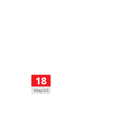
18
May/23