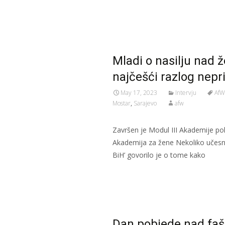
Read More…
Mladi o nasilju nad 
najčešći razlog nepri
May 17, 2023
Intervju
AfW
Mostar
,
Sarajevo
afw
Završen je Modul III Akademije poli
Akademija za žene Nekoliko učesni
BiH’ govorilo je o tome kako
Read More…
Dan pobjede nad fa