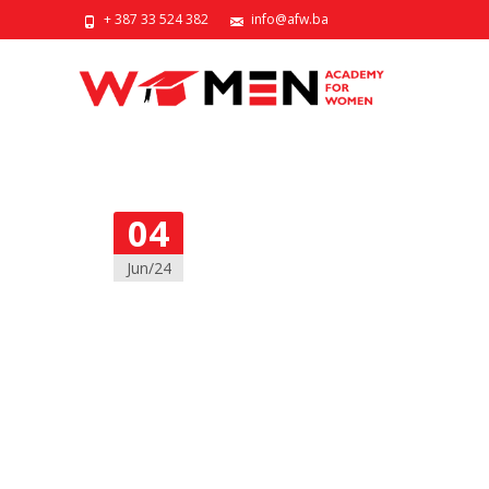
+ 387 33 524 382
info@afw.ba
04
Jun/24