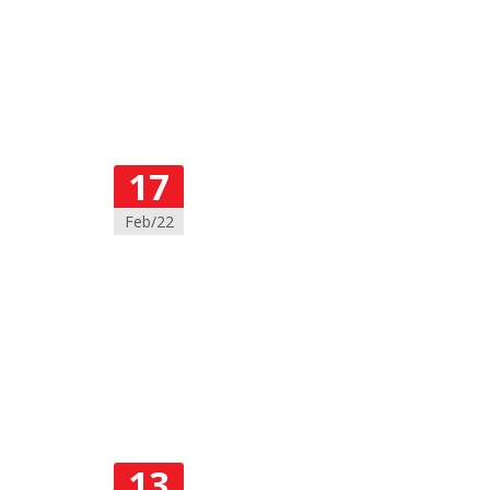
17
Feb/22
13