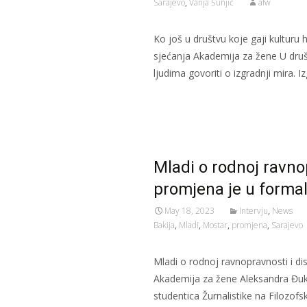
Sarajevo
,
Vanja Šunjić
afw
Ko još u društvu koje gaji kulturu 
sjećanja Akademija za žene U dru
ljudima govoriti o izgradnji mira. I
Read More…
Mladi o rodnoj ravnop
promjena je u forma
May 18, 2023
Intervju
,
News
Bakija
,
Mladi
,
Mostar
,
promjena
,
Sarajevo
Mladi o rodnoj ravnopravnosti i di
Akademija za žene Aleksandra Đukić
studentica Žurnalistike na Filozof