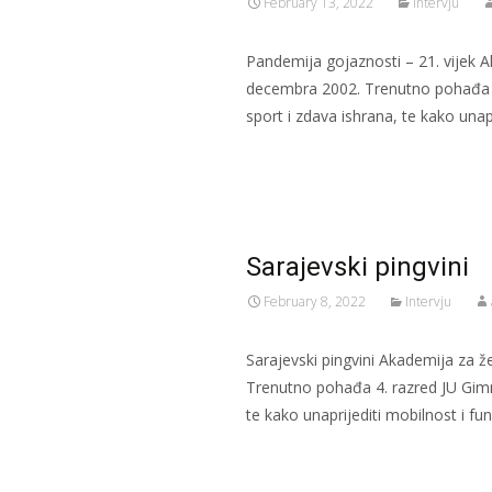
February 13, 2022
Intervju
Pandemija gojaznosti – 21. vijek 
decembra 2002. Trenutno pohađa 4.
sport i zdava ishrana, te kako unapr
Read More…
Sarajevski pingvini
February 8, 2022
Intervju
Sarajevski pingvini Akademija za 
Trenutno pohađa 4. razred JU Gimna
te kako unaprijediti mobilnost i fun
Read More…