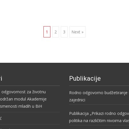
1
2
3
Next »
i
Publikacije
i odgovornost za životnu
Rodno odgovorno budžetiranje u
– održan modul Akademije
zajednici
pismenosti mladih u BiH
Publikacija „Prikazi rodno odgo
ć
politika na različitim nivoima vla