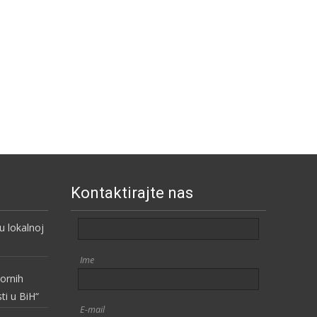
Kontaktirajte nas
 lokalnoj
Ime
vornih
sti u BiH“
E-mail