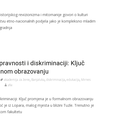
historijskog revizionizma i mitomanije govori o kulturi
štvu etno-nacionalnih podjela jako je kompleksno mladim
zgradnja
ravnosti i diskriminaciji: Ključ
lnom obrazovanju
akademija za žene
,
Banjaluka
,
diskriminacija
,
edukacija
,
Mirnes
afw
skriminaciji: Ključ promjena je u formalnom obrazovanju
 je iz Lopara, malog mjesta u blizini Tuzle. Trenutno je
skom fakultetu