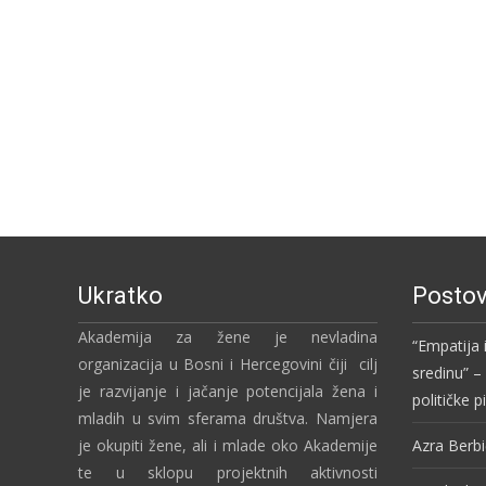
Ukratko
Postov
Akademija za žene je nevladina
“Empatija 
organizacija u Bosni i Hercegovini čiji cilj
sredinu” 
je razvijanje i jačanje potencijala žena i
političke 
mladih u svim sferama društva. Namjera
je okupiti žene, ali i mlade oko Akademije
Azra Berbi
te u sklopu projektnih aktivnosti