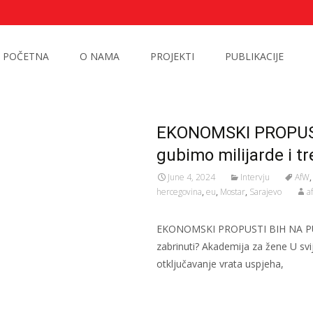
POČETNA
O NAMA
PROJEKTI
PUBLIKACIJE
EKONOMSKI PROPUST
gubimo milijarde i t
June 4, 2024
Intervju
AfW
hercegovina
,
eu
,
Mostar
,
Sarajevo
a
EKONOMSKI PROPUSTI BIH NA PUTU 
zabrinuti? Akademija za žene U sv
otključavanje vrata uspjeha,
Read More…