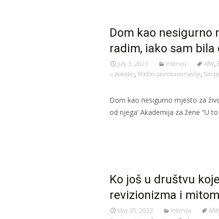
Dom kao nesigurno mj
radim, iako sam bila
July 3, 2023
Intervju
AfW
,
u porodici
,
Rodno zasnovano nasilje
,
Saraj
Dom kao nesigurno mjesto za život
od njega’ Akademija za žene “U to 
Read More…
Ko još u društvu koje
revizionizma i mitoma
May 25, 2023
Intervju
AfW