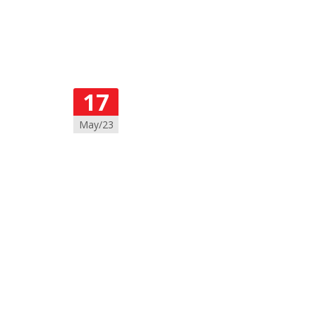
17
May/23