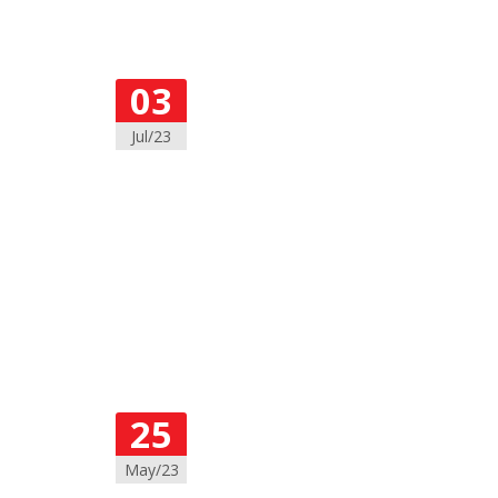
03
Jul/23
25
May/23