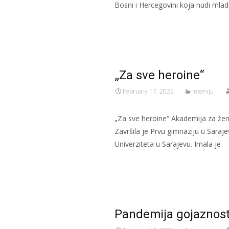
Bosni i Hercegovini koja nudi ml
Read More…
„Za sve heroine“
February 17, 2022
Intervju
„Za sve heroine“ Akademija za žen
Završila je Prvu gimnaziju u Saraj
Univerziteta u Sarajevu. Imala je
Read More…
Pandemija gojaznosti