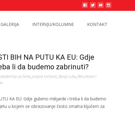
GALERIJA
INTERVJU/KOLUMNE
KONTAKT
I BIH NA PUTU KA EU: Gdje
reba li da budemo zabrinuti?
,
akademija za žene
,
arijana turković
,
Banja Luka
,
BiH
,
bosna i
fw
KA EU: Gdje gubimo milijarde i treba li da budemo
ijetu u kojem se obrazovanje često smatra ključem za