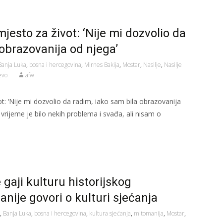
esto za život: ‘Nije mi dozvolio da
 obrazovanija od njega’
Banja Luka
,
bosna i hercegovina
,
Mirnes Bakija
,
Mostar
,
Nasilje
,
Nasilje
evo
afw
: ‘Nije mi dozvolio da radim, iako sam bila obrazovanija
vrijeme je bilo nekih problema i svađa, ali nisam o
 gaji kulturu historijskog
nije govori o kulturi sjećanja
,
Banja Luka
,
bosna i hercegovina
,
kultura sjećanja
,
mitomanija
,
Mostar
,