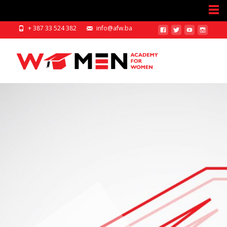
+ 387 33 524 382
info@afw.ba