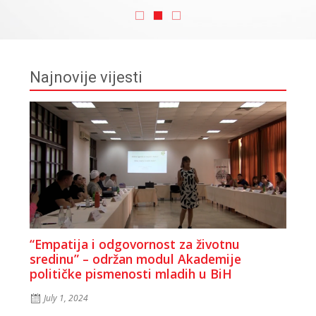
Najnovije vijesti
“Empatija i odgovornost za životnu
sredinu” – održan modul Akademije
političke pismenosti mladih u BiH
July 1, 2024