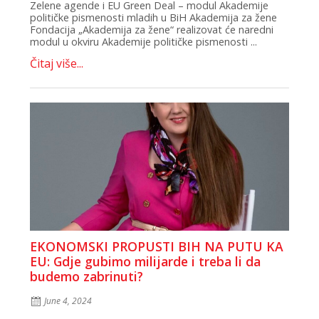
Zelene agende i EU Green Deal – modul Akademije
političke pismenosti mladih u BiH Akademija za žene
Fondacija „Akademija za žene“ realizovat će naredni
modul u okviru Akademije političke pismenosti ...
Čitaj više...
EKONOMSKI PROPUSTI BIH NA PUTU KA
EU: Gdje gubimo milijarde i treba li da
budemo zabrinuti?
June 4, 2024