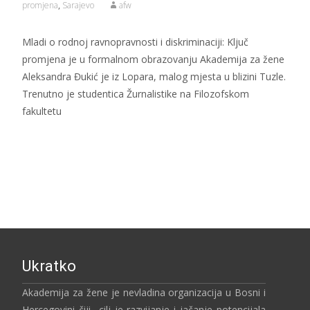
promjena
,
Sarajevo
afw
Mladi o rodnoj ravnopravnosti i diskriminaciji: Ključ
promjena je u formalnom obrazovanju Akademija za žene
Aleksandra Đukić je iz Lopara, malog mjesta u blizini Tuzle.
Trenutno je studentica Žurnalistike na Filozofskom
fakultetu
Read More…
Ukratko
Akademija za žene je nevladina organizacija u Bosni i
Hercegovini čiji cilj je razvijanje i jačanje potencijala