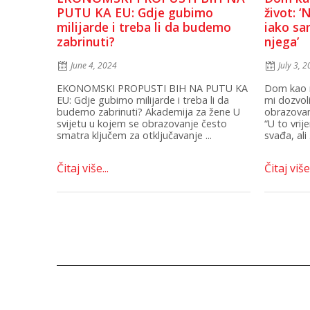
PUTU KA EU: Gdje gubimo
život: ‘
milijarde i treba li da budemo
iako sa
zabrinuti?
njega’
June 4, 2024
July 3, 
EKONOMSKI PROPUSTI BIH NA PUTU KA
Dom kao n
EU: Gdje gubimo milijarde i treba li da
mi dozvol
budemo zabrinuti? Akademija za žene U
obrazovan
svijetu u kojem se obrazovanje često
“U to vrij
smatra ključem za otključavanje ...
svađa, ali .
Čitaj više...
Čitaj više.