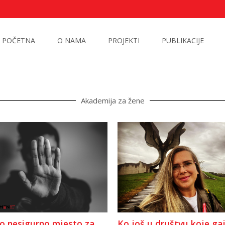
POČETNA
O NAMA
PROJEKTI
PUBLIKACIJE
Akademija za žene
 nesigurno mjesto za
Ko još u društvu koje gaj