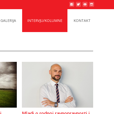
GALERIJA
INTERVJU/KOLUMNE
KONTAKT
i
Mladi o rodnoj ravnopravnosti i