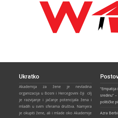
Ukratko
Postov
Akademija za žene je nevladina
“Empatija 
organizacija u Bosni i Hercegovini čiji cilj
sredinu” 
je razvijanje i jačanje potencijala žena i
političke 
mladih u svim sferama društva. Namjera
je okupiti žene, ali i mlade oko Akademije
Azra Berbi