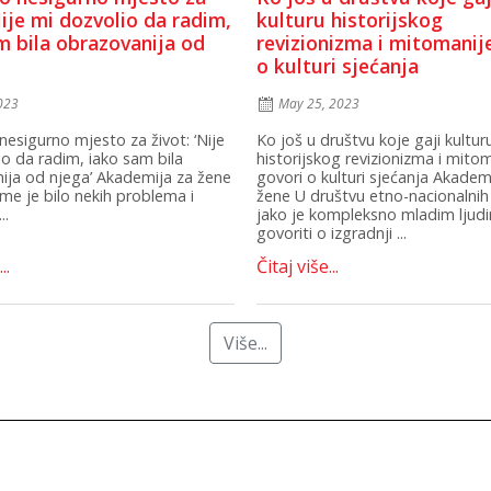
Nije mi dozvolio da radim,
kulturu historijskog
m bila obrazovanija od
revizionizma i mitomanij
o kulturi sjećanja
2023
May 25, 2023
esigurno mjesto za život: ‘Nije
Ko još u društvu koje gaji kultur
io da radim, iako sam bila
historijskog revizionizma i mito
ija od njega’ Akademija za žene
govori o kulturi sjećanja Akadem
eme je bilo nekih problema i
žene U društvu etno-nacionalnih
..
jako je kompleksno mladim ljud
govoriti o izgradnji ...
..
Čitaj više...
Više...