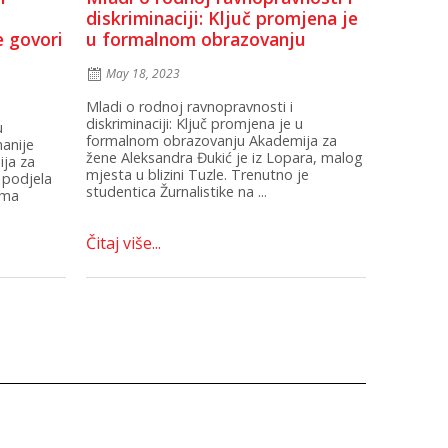
diskriminaciji: Ključ promjena je
e govori
u formalnom obrazovanju
May 18, 2023
Mladi o rodnoj ravnopravnosti i
diskriminaciji: Ključ promjena je u
u
formalnom obrazovanju Akademija za
manije
žene Aleksandra Đukić je iz Lopara, malog
ija za
mjesta u blizini Tuzle. Trenutno je
 podjela
studentica Žurnalistike na ...
ima
Čitaj više...