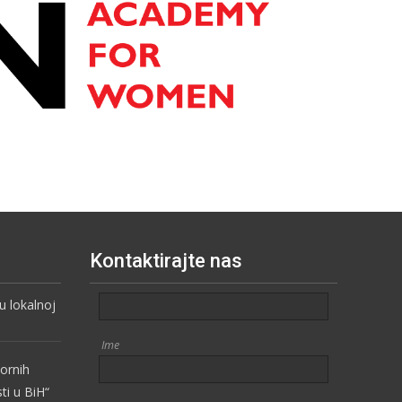
Kontaktirajte nas
 lokalnoj
Ime
vornih
sti u BiH“