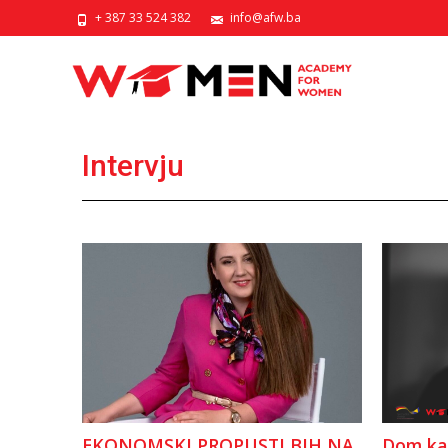
+ 387 33 524 382
info@afw.ba
Intervju
EKONOMSKI PROPUSTI BIH NA
Dom kao