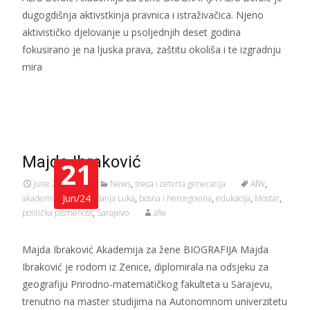
dugogdišnja aktivstkinja pravnica i istraživačica. Njeno
aktivističko djelovanje u psoljednjih deset godina
fokusirano je na ljuska prava, zaštitu okoliša i te izgradnju
mira
Read More…
Majda Ibraković
21
June 21, 2024
News
,
treca i cetvrta generacija
AfW
,
Jun/24
akademija za žene
,
Banja Luka
,
bosna i hercegovina
,
edukacija
,
Mostar
,
politička pismenost
,
Sarajevo
afw
Majda Ibraković Akademija za žene BIOGRAFIJA Majda
Ibraković je rodom iz Zenice, diplomirala na odsjeku za
geografiju Prirodno-matematičkog fakulteta u Sarajevu,
trenutno na master studijima na Autonomnom univerzitetu