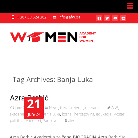
+ 387 33 524 382
info@afw.ba
Tag Archives: Banja Luka
Azra Berbić
21
June 21, 2024
News
,
treca i cetvrta generacija
AfW
,
Jun/24
akademija za žene
,
Banja Luka
,
bosna i hercegovina
,
edukacija
,
Mostar
,
politička pismenost
,
Sarajevo
afw
Azra Berbić Akademija za žene BIOGRAFIJA Azra Berbić je