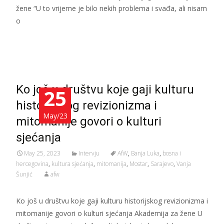
žene “U to vrijeme je bilo nekih problema i svađa, ali nisam
o
Read More…
Ko još u društvu koje gaji kulturu
25
historijskog revizionizma i
May/23
mitomanije govori o kulturi
sjećanja
May 25, 2023
Intervju
AfW
,
Banja Luka
,
bosna i
hercegovina
,
kultura sjećanja
,
mitomanija
,
Mostar
,
Sarajevo
,
Vanja
Šunjić
afw
Ko još u društvu koje gaji kulturu historijskog revizionizma i
mitomanije govori o kulturi sjećanja Akademija za žene U