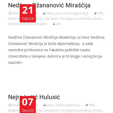
Nedžma Džananović Miraščija
21
February 21, 2024
News
,
treca i cetvrta generacija
AfW
,
Feb/24
akademija za žene
,
Banja Luka
,
bosna i hercegovina
,
edukacija
,
Mostar
,
politička pismenost
,
Sarajevo
afw
Nedžma Džananović Miraščija Akademija za žene Nedžma
Džananović Miraščija je bivša diplomatkinja, a sada
vanredna profesorica na Fakultetu političkih nauka
Univerziteta u Sarajevu. Autorica je tri knjige i većeg broja
naučnih i
Read More…
Nejra Latić Hulusić
07
December 7, 2023
treca i cetvrta generacija
AfW
,
Dec/23
akademija za žene
,
Banja Luka
,
bosna i hercegovina
,
edukacija
,
Mostar
,