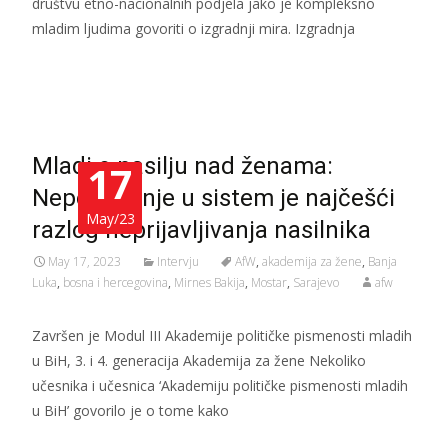
društvu etno-nacionalnih podjela jako je kompleksno
mladim ljudima govoriti o izgradnji mira. Izgradnja
Read More…
Mladi o nasilju nad ženama:
17
Nepovjerenje u sistem je najčešći
May/23
razlog neprijavljivanja nasilnika
May 17, 2023
Intervju
AfW
,
akademija za žene
,
Banja
Luka
,
bosna i hercegovina
,
Mirnes Bakija
,
Mostar
,
Sarajevo
afw
Završen je Modul III Akademije političke pismenosti mladih
u BiH, 3. i 4. generacija Akademija za žene Nekoliko
učesnika i učesnica ‘Akademiju političke pismenosti mladih
u BiH’ govorilo je o tome kako
Read More…