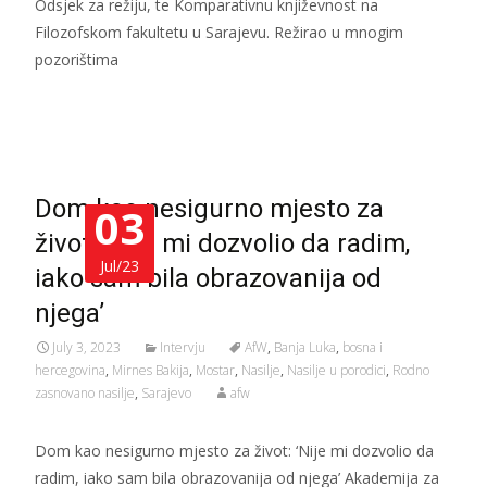
Odsjek za režiju, te Komparativnu književnost na
Filozofskom fakultetu u Sarajevu. Režirao u mnogim
pozorištima
Read More…
Dom kao nesigurno mjesto za
03
život: ‘Nije mi dozvolio da radim,
Jul/23
iako sam bila obrazovanija od
njega’
July 3, 2023
Intervju
AfW
,
Banja Luka
,
bosna i
hercegovina
,
Mirnes Bakija
,
Mostar
,
Nasilje
,
Nasilje u porodici
,
Rodno
zasnovano nasilje
,
Sarajevo
afw
Dom kao nesigurno mjesto za život: ‘Nije mi dozvolio da
radim, iako sam bila obrazovanija od njega’ Akademija za