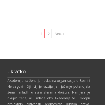
1
2
Next »
Ukratko
Akademija za žene je nevladina organizacija u Bosni i
Hercegovini čiji cilj je razvijanje i jačanje potencijala
žena i mladih u svim sferama društva. Namjera je
okupiti žene, ali i mlade oko Akademije te u sklopu
projektnih aktivnosti promovirati ljudska prava,