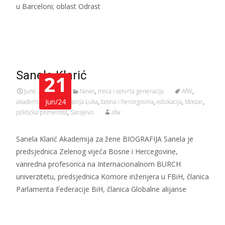
u Barceloni; oblast Odrast
Read More…
Sanela Klarić
21
June 21, 2024
News
,
treca i cetvrta generacija
AfW
,
Jun/24
akademija za žene
,
Banja Luka
,
bosna i hercegovina
,
edukacija
,
Mostar
,
politička pismenost
,
Sarajevo
afw
Sanela Klarić Akademija za žene BIOGRAFIJA Sanela je
predsjednica Zelenog vijeća Bosne i Hercegovine,
vanredna profesorica na Internacionalnom BURCH
univerzitetu, predsjednica Komore inženjera u FBiH, članica
Parlamenta Federacije BiH, članica Globalne alijanse
Read More…