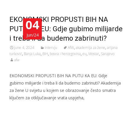
EKONOMSKI PROPUSTI BIH NA
04
PUTU KA EU: Gdje gubimo milijarde
Jun/24
i treba li da budemo zabrinuti?
June 4, 2024
Intervju
AfW
,
akademija za žene
,
arijana
turković
,
Banja Luka
,
BiH
,
bosna i hercegovina
,
eu
,
Mostar
,
Sarajevo
afw
EKONOMSKI PROPUSTI BIH NA PUTU KA EU: Gdje
gubimo milijarde i treba li da budemo zabrinuti? Akademija
za žene U svijetu u kojem se obrazovanje često smatra
ključem za otključavanje vrata uspjeha,
Read More…