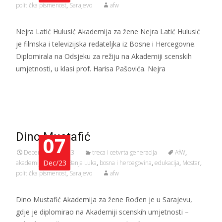
politička pismenost
,
Sarajevo
afw
Nejra Latić Hulusić Akademija za žene Nejra Latić Hulusić
je filmska i televizijska redateljka iz Bosne i Hercegovne.
Diplomirala na Odsjeku za režiju na Akademiji scenskih
umjetnosti, u klasi prof. Harisa Pašovića. Nejra
Read More…
Dino Mustafić
07
December 7, 2023
treca i cetvrta generacija
AfW
,
Dec/23
akademija za žene
,
Banja Luka
,
bosna i hercegovina
,
edukacija
,
Mostar
,
politička pismenost
,
Sarajevo
afw
Dino Mustafić Akademija za žene Rođen je u Sarajevu,
gdje je diplomirao na Akademiji scenskih umjetnosti –