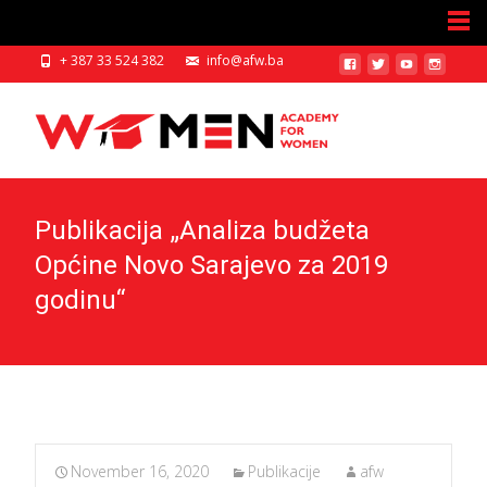
+ 387 33 524 382
info@afw.ba
Publikacija „Analiza budžeta
Općine Novo Sarajevo za 2019
godinu“
November 16, 2020
Publikacije
afw