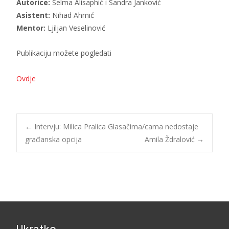
Autorice:
Selma Alisaphić i Sandra Janković
Asistent:
Nihad Ahmić
Mentor:
Ljiljan Veselinović
Publikaciju možete pogledati
Ovdje
←
Intervju: Milica Pralica Glasačima/cama nedostaje
građanska opcija
Amila Ždralović
→