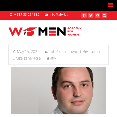
+ 387 33 524 382
info@afw.ba
May 15, 2021
Politička pismenost-BiH razina-
Druga generacija
afw