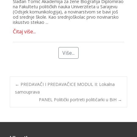
Slađan Tomić Akademija za žene Biografija Diplomirao
na Fakultetu političkih nauka Univerziteta u Sarajevu
(Odsjek komunikologija), a novinarstvom se bavi još
od srednje škole. Kao srednjoškolac prvo novinarsko
iskustvo stekao ...
Čitaj više...
Više...
←
PREDAVAČI I PREDAVAČICE MODUL II: Lokalna
samouprava
PANEL Politički portreti političarki u BiH
→