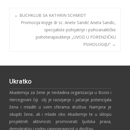
←
BUCHKLUB SA KATHRIN SCHMIDT
Promocija knjige dr sc. Anete Sandić Aneta Sandic,
specijaliste psihijatrije i psihoanalitičke
psihoterapeutkinje „UVOD U FORENZIČKU
PSIHOLOGIJU“
→
Ukratko
Akademija za žene je nevladina organizacija u Bosni i
Hercegovini čiji cilj je razvijanje i jačanje potencijala
žena i mladih u svim sferama društva. Namjera je
okupiti žene, ali i mlade oko Akademije te u sklopu
projektnih aktivnosti promovirati ljudska prava,
demokratiju i rodnu ravnopravnost u društvu.