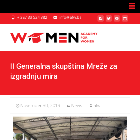
+ 387 33 524 382
info@afw.ba
II Generalna skupština Mreže za
izgradnju mira
November 30, 2019
News
afw