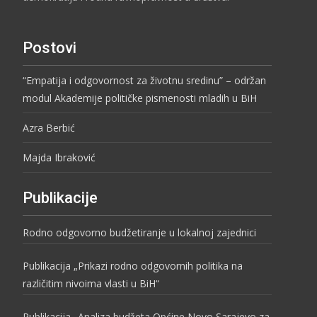
Postovi
“Empatija i odgovornost za životnu sredinu” – održan
modul Akademije političke pismenosti mladih u BiH
Azra Berbić
Majda Ibraković
Publikacije
Rodno odgovorno budžetiranje u lokalnoj zajednici
Publikacija „Prikazi rodno odgovornih politika na
različitim nivoima vlasti u BiH“
Publikacija „Analiza budžeta Općine Novo Sarajevo za