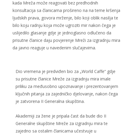
kada Mreža može reagovati bez predhodnih
konsultacija sa članicama prošireno na na teme kršenja
ljudskih prava, govora mrženje, bilo koji oblik nasilja te
bilo koju radnju koja može ugroziti mir nakon čega je
uslijedilo glasanje gdje je jednoglasno odlučeno da
prisutne članice daju povjerenje Mreži za izgradnju mira
da javno reaguje u navedenim slučajevima.
Dio vremena je predviđen bio za „World Caffe“ gdje
su prisutne članice Mreže za izgradnju mira imale
priliku za međusobno upoznavanje i prezentovanjem
ključnih pitanja za zajedničko djelovanje, nakon čega
je zatvorena II Generalna skupština.
Akademiji za žene je pripala čast da bude dio II
Generalne skupštine Mreže za izgradnju mira te
zajedno sa ostalim članicama učestvuje u