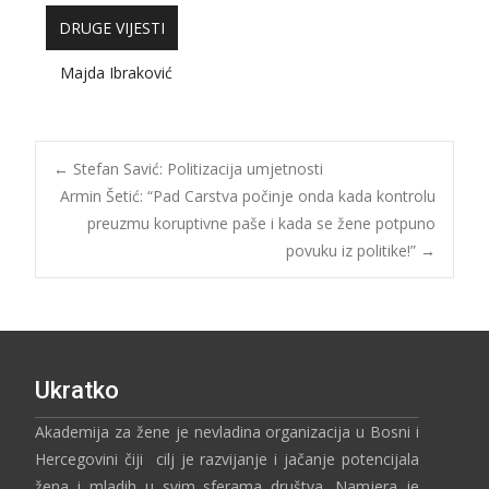
DRUGE VIJESTI
Majda Ibraković
←
Stefan Savić: Politizacija umjetnosti
Armin Šetić: “Pad Carstva počinje onda kada kontrolu
preuzmu koruptivne paše i kada se žene potpuno
povuku iz politike!”
→
Ukratko
Akademija za žene je nevladina organizacija u Bosni i
Hercegovini čiji cilj je razvijanje i jačanje potencijala
žena i mladih u svim sferama društva. Namjera je