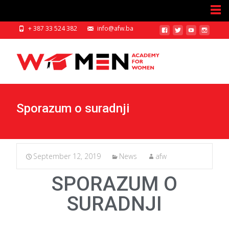
+ 387 33 524 382
info@afw.ba
Sporazum o suradnji
September 12, 2019
News
afw
SPORAZUM O
SURADNJI