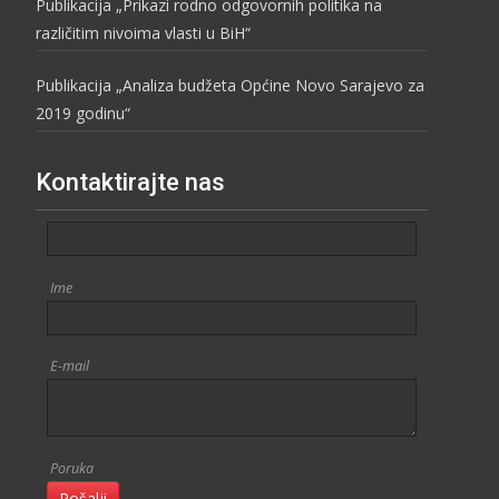
Publikacija „Prikazi rodno odgovornih politika na
različitim nivoima vlasti u BiH“
Publikacija „Analiza budžeta Općine Novo Sarajevo za
2019 godinu“
Kontaktirajte nas
Ime
E-mail
Poruka
Pošalji