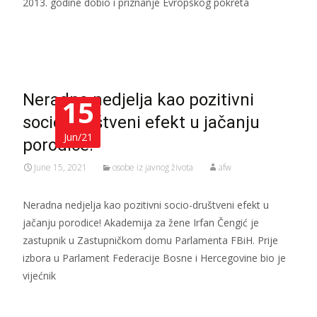
2013. godine dobio i priznanje Evropskog pokreta
Read More…
Neradna nedjelja kao pozitivni
15
socio-društveni efekt u jačanju
Jun/21
porodice!
June 15, 2021
osobe iz javnog života
afw
Neradna nedjelja kao pozitivni socio-društveni efekt u
jačanju porodice! Akademija za žene Irfan Čengić je
zastupnik u Zastupničkom domu Parlamenta FBiH. Prije
izbora u Parlament Federacije Bosne i Hercegovine bio je
vijećnik
Read More…