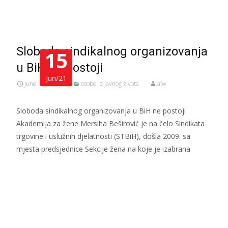
Read More…
Sloboda sindikalnog organizovanja
15
u BiH ne postoji
Jun/21
June 15, 2021
osobe iz javnog života
afw
Sloboda sindikalnog organizovanja u BiH ne postoji
Akademija za žene Mersiha Beširović je na čelo Sindikata
trgovine i uslužnih djelatnosti (STBiH), došla 2009. sa
mjesta predsjednice Sekcije žena na koje je izabrana
Read More…