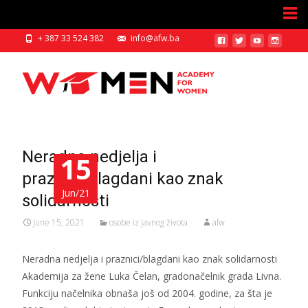
+ 387 33 524 382
info@afw.ba
Neradna nedjelja i
15
praznici/blagdani kao znak
Jun/21
solidarnosti
June 15, 2021
osobe iz javnog života
afw
Neradna nedjelja i praznici/blagdani kao znak solidarnosti
Akademija za žene Luka Čelan, gradonačelnik grada Livna.
Funkciju načelnika obnaša još od 2004. godine, za šta je