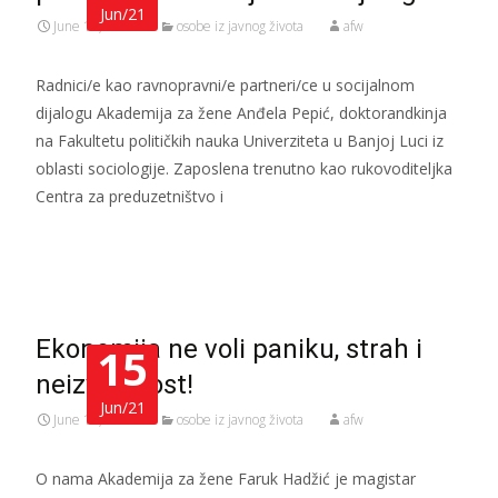
Jun/21
June 15, 2021
osobe iz javnog života
afw
Radnici/e kao ravnopravni/e partneri/ce u socijalnom
dijalogu Akademija za žene Anđela Pepić, doktorandkinja
na Fakultetu političkih nauka Univerziteta u Banjoj Luci iz
oblasti sociologije. Zaposlena trenutno kao rukovoditeljka
Centra za preduzetništvo i
Read More…
Ekonomija ne voli paniku, strah i
15
neizvjesnost!
Jun/21
June 15, 2021
osobe iz javnog života
afw
O nama Akademija za žene Faruk Hadžić je magistar