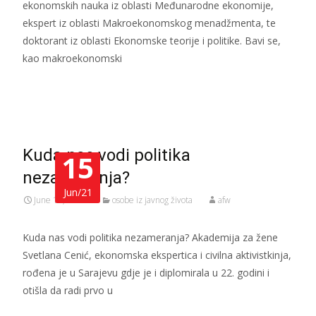
ekonomskih nauka iz oblasti Međunarodne ekonomije,
ekspert iz oblasti Makroekonomskog menadžmenta, te
doktorant iz oblasti Ekonomske teorije i politike. Bavi se,
kao makroekonomski
Read More…
Kuda nas vodi politika
15
nezameranja?
Jun/21
June 15, 2021
osobe iz javnog života
afw
Kuda nas vodi politika nezameranja? Akademija za žene
Svetlana Cenić, ekonomska ekspertica i civilna aktivistkinja,
rođena je u Sarajevu gdje je i diplomirala u 22. godini i
otišla da radi prvo u