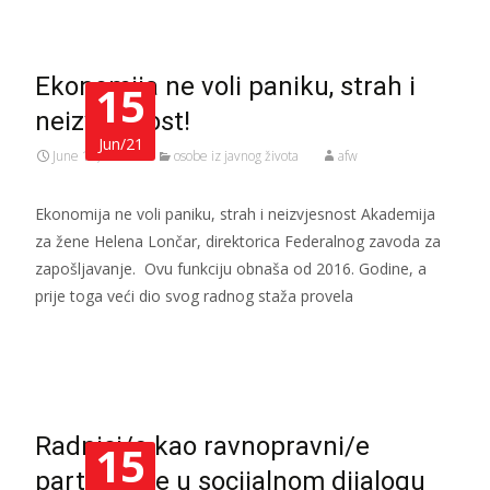
Ekonomija ne voli paniku, strah i
15
neizvjesnost!
Jun/21
June 15, 2021
osobe iz javnog života
afw
Ekonomija ne voli paniku, strah i neizvjesnost Akademija
za žene Helena Lončar, direktorica Federalnog zavoda za
zapošljavanje. Ovu funkciju obnaša od 2016. Godine, a
prije toga veći dio svog radnog staža provela
Read More…
Radnici/e kao ravnopravni/e
15
partneri/ce u socijalnom dijalogu