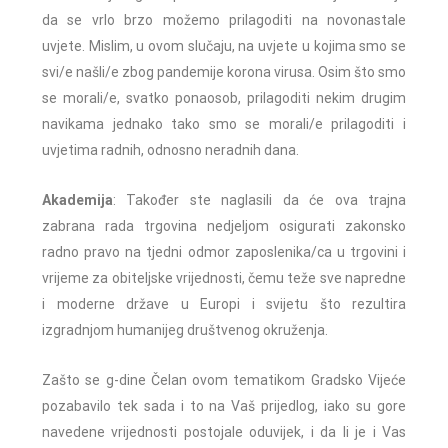
da se vrlo brzo možemo prilagoditi na novonastale
uvjete. Mislim, u ovom slučaju, na uvjete u kojima smo se
svi/e našli/e zbog pandemije korona virusa. Osim što smo
se morali/e, svatko ponaosob, prilagoditi nekim drugim
navikama jednako tako smo se morali/e prilagoditi i
uvjetima radnih, odnosno neradnih dana.
Akademija
: Također ste naglasili da će ova trajna
zabrana rada trgovina nedjeljom osigurati zakonsko
radno pravo na tjedni odmor zaposlenika/ca u trgovini i
vrijeme za obiteljske vrijednosti, čemu teže sve napredne
i moderne države u Europi i svijetu što rezultira
izgradnjom humanijeg društvenog okruženja.
Zašto se g-dine Čelan ovom tematikom Gradsko Vijeće
pozabavilo tek sada i to na Vaš prijedlog, iako su gore
navedene vrijednosti postojale oduvijek, i da li je i Vas