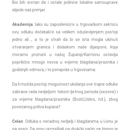
Bio bih sretan da i ostale jedinice lokalne samouprave
slijede naš primjer.
Akademija
: Iako su zaposlenici/e u trgovačkom sektoru
ovu odluku dočekali/e sa velikim oduševljenjem postoji
jedno ali…, a to je strah da bi se ista mogla ukinuti
otvaranjem granica i dolaskom naše dijaspore, koja
moramo priznati u našoj Županiji/Kantonu ostavlja
poprilično mnogo novca u vrijeme blagdana/praznika i
godišnjih odmora, i to ponajviše u trgovinama.
Da li možda postoji mogućnost ukidanja ove trajne odluke
zabrane rada nedjeljom tokom ljetnog perioda (sezone) i
za vrijeme blagdana/praznika (Božič,Uskrs, itd.), zbog
povećanog priliva kupaca?
Čelan
: Odluka o neradnoj nedjelji i blagdanima u Livnu je
na snazi. Da smo razmišljali na drukčiji način ne bismo je