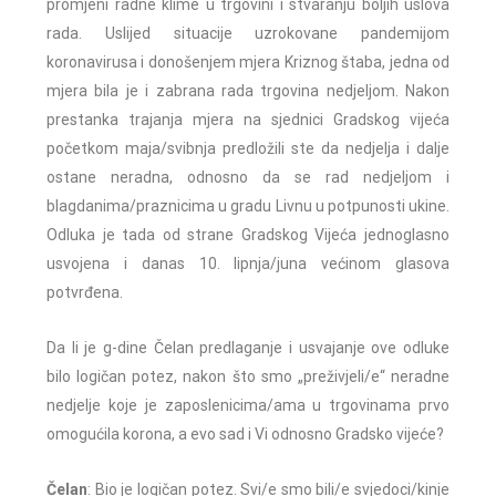
promjeni radne klime u trgovini i stvaranju boljih uslova
rada. Uslijed situacije uzrokovane pandemijom
koronavirusa i donošenjem mjera Kriznog štaba, jedna od
mjera bila je i zabrana rada trgovina nedjeljom. Nakon
prestanka trajanja mjera na sjednici Gradskog vijeća
početkom maja/svibnja predložili ste da nedjelja i dalje
ostane neradna, odnosno da se rad nedjeljom i
blagdanima/praznicima u gradu Livnu u potpunosti ukine.
Odluka je tada od strane Gradskog Vijeća jednoglasno
usvojena i danas 10. lipnja/juna većinom glasova
potvrđena.
Da li je g-dine Čelan predlaganje i usvajanje ove odluke
bilo logičan potez, nakon što smo „preživjeli/e“ neradne
nedjelje koje je zaposlenicima/ama u trgovinama prvo
omogućila korona, a evo sad i Vi odnosno Gradsko vijeće?
Čelan
: Bio je logičan potez. Svi/e smo bili/e svjedoci/kinje