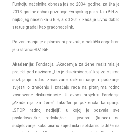
Funkciju načelnika obnaša još od 2004. godine, za šta je
2013. godine dobio i priznanje Evropskog pokreta u BiH za
najboljeg načelnika u BiH, a od 2017. kada je Livno dobilo
status grada i kao gradonačelink.
Po zanimanju je diplomirani pravnik, a politički angažiran
je u stranci HDZ BiH.
A
kademija
: Fondacija „Akademija za žene realizirala je
projekt pod nazivom „I to je diskriminacija“ koji za cilj ima
suzbijanje rodno zasnovane diskriminacije i podizanje
svijesti o značenju i značaju rada na pitanjima rodno
zasnovane diskriminacije. U ovom projektu Fondacija
„Akademija za žene“ također je pokrenula kampanju
„STOP radnoj nedjelji“, u kojoj je pozvala sve
poslodavce/ke, radnike/ce i javnost (kupce) na
sudjelovanje, kako bismo zajednički i solidarno radili/e na