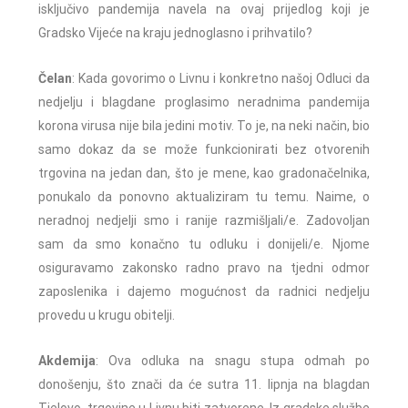
isključivo pandemija navela na ovaj prijedlog koji je
Gradsko Vijeće na kraju jednoglasno i prihvatilo?
Čelan
: Kada govorimo o Livnu i konkretno našoj Odluci da
nedjelju i blagdane proglasimo neradnima pandemija
korona virusa nije bila jedini motiv. To je, na neki način, bio
samo dokaz da se može funkcionirati bez otvorenih
trgovina na jedan dan, što je mene, kao gradonačelnika,
ponukalo da ponovno aktualiziram tu temu. Naime, o
neradnoj nedjelji smo i ranije razmišljali/e. Zadovoljan
sam da smo konačno tu odluku i donijeli/e. Njome
osiguravamo zakonsko radno pravo na tjedni odmor
zaposlenika i dajemo mogućnost da radnici nedjelju
provedu u krugu obitelji.
Akdemija
: Ova odluka na snagu stupa odmah po
donošenju, što znači da će sutra 11. lipnja na blagdan