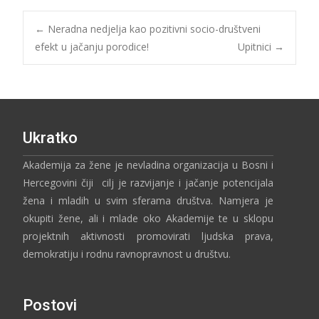
←
Neradna nedjelja kao pozitivni socio-društveni
efekt u jačanju porodice!
Upitnici
→
Ukratko
Akademija za žene je nevladina organizacija u Bosni i
Hercegovini čiji cilj je razvijanje i jačanje potencijala
žena i mladih u svim sferama društva. Namjera je
okupiti žene, ali i mlade oko Akademije te u sklopu
projektnih aktivnosti promovirati ljudska prava,
demokratiju i rodnu ravnopravnost u društvu.
Postovi