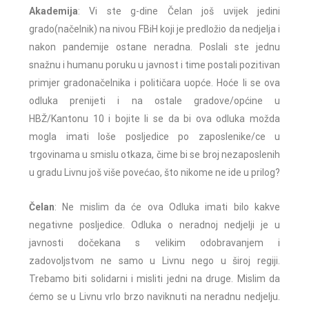
Akademija
: Vi ste g-dine Čelan još uvijek jedini
grado(načelnik) na nivou FBiH koji je predložio da nedjelja i
nakon pandemije ostane neradna. Poslali ste jednu
snažnu i humanu poruku u javnost i time postali pozitivan
primjer gradonačelnika i političara uopće. Hoće li se ova
odluka prenijeti i na ostale gradove/općine u
HBŽ/Kantonu 10 i bojite li se da bi ova odluka možda
mogla imati loše posljedice po zaposlenike/ce u
trgovinama u smislu otkaza, čime bi se broj nezaposlenih
u gradu Livnu još više povećao, što nikome ne ide u prilog?
Čelan
: Ne mislim da će ova Odluka imati bilo kakve
negativne posljedice. Odluka o neradnoj nedjelji je u
javnosti dočekana s velikim odobravanjem i
zadovoljstvom ne samo u Livnu nego u široj regiji.
Trebamo biti solidarni i misliti jedni na druge. Mislim da
ćemo se u Livnu vrlo brzo naviknuti na neradnu nedjelju.