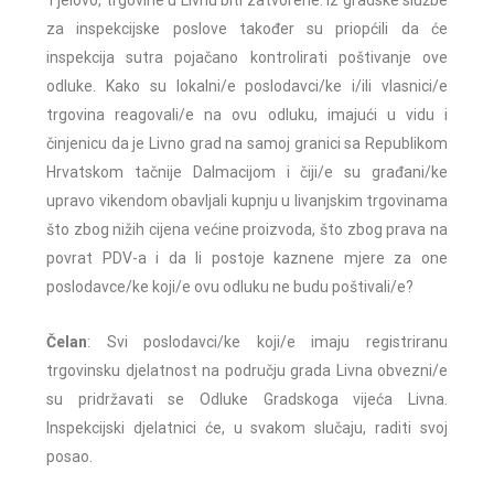
Tjelovo, trgovine u Livnu biti zatvorene. Iz gradske službe
za inspekcijske poslove također su priopćili da će
inspekcija sutra pojačano kontrolirati poštivanje ove
odluke. Kako su lokalni/e poslodavci/ke i/ili vlasnici/e
trgovina reagovali/e na ovu odluku, imajući u vidu i
činjenicu da je Livno grad na samoj granici sa Republikom
Hrvatskom tačnije Dalmacijom i čiji/e su građani/ke
upravo vikendom obavljali kupnju u livanjskim trgovinama
što zbog nižih cijena većine proizvoda, što zbog prava na
povrat PDV-a i da li postoje kaznene mjere za one
poslodavce/ke koji/e ovu odluku ne budu poštivali/e?
Čelan
: Svi poslodavci/ke koji/e imaju registriranu
trgovinsku djelatnost na području grada Livna obvezni/e
su pridržavati se Odluke Gradskoga vijeća Livna.
Inspekcijski djelatnici će, u svakom slučaju, raditi svoj
posao.