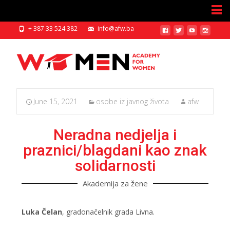
+ 387 33 524 382
info@afw.ba
June 15, 2021
osobe iz javnog života
afw
Neradna nedjelja i
praznici/blagdani kao znak
solidarnosti
Akademija za žene
Luka Čelan
, gradonačelnik grada Livna.