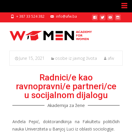
+ 387 33 524 382
info@afw.ba
June 15, 2021
osobe iz javnog života
afw
Radnici/e kao
ravnopravni/e partneri/ce
u socijalnom dijalogu
Akademija za žene
Anđela Pepić, doktorandkinja na Fakultetu političkih
nauka Univerziteta u Banjoj Luci iz oblasti sociologije.