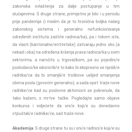
zakonska ovlaštenja za dalje postupanje u tim
slučajevima. S druge strane, primijetno je bilo i u periodu
prije pandemije (i mislim da je to hronična boljka našeg
zakonskog sistema i generalno nefunkcionisanja
određenih instituta zaštite radnica/ka), pa i tokom iste,
da vlasti (kantonalne/entitetske) zatvaraju jedno oko (a
nekad i oba) na određena kršenja prava radnica/ka u svim
sektorima, a naročito u trgovačkom, pa su pojedini/e
poslodavci/ke iskoristili/e to kako bi ekspresno se riješili/e
radnika/ca da bi smanjili/e troškove uslijed smanjenja
obima posla (govorim generalno), a sada opet traže nove
radnike/ce kad su poslovne aktivnosti se pokrenule, da
tako kažem, s mrtve tačke. Pogledajte samo objave
konkursa i vidjećete da oni/e koji/e su donedavno
otpuštali/e radnike/ce, sad traže nove.
Akademija
: S druge strane tu su i oni/e radnici/e koji/e su