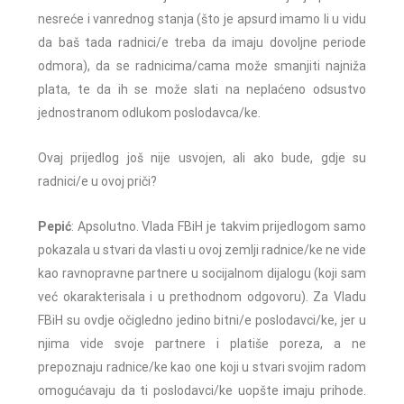
nesreće i vanrednog stanja (što je apsurd imamo li u vidu
da baš tada radnici/e treba da imaju dovoljne periode
odmora), da se radnicima/cama može smanjiti najniža
plata, te da ih se može slati na neplaćeno odsustvo
jednostranom odlukom poslodavca/ke.
Ovaj prijedlog još nije usvojen, ali ako bude, gdje su
radnici/e u ovoj priči?
Pepić
: Apsolutno. Vlada FBiH je takvim prijedlogom samo
pokazala u stvari da vlasti u ovoj zemlji radnice/ke ne vide
kao ravnopravne partnere u socijalnom dijalogu (koji sam
već okarakterisala i u prethodnom odgovoru). Za Vladu
FBiH su ovdje očigledno jedino bitni/e poslodavci/ke, jer u
njima vide svoje partnere i platiše poreza, a ne
prepoznaju radnice/ke kao one koji u stvari svojim radom
omogućavaju da ti poslodavci/ke uopšte imaju prihode.