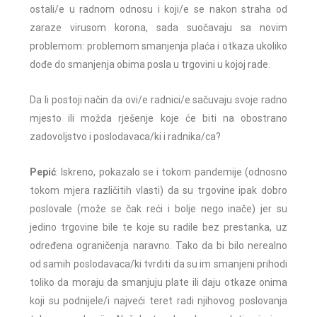
ostali/e u radnom odnosu i koji/e se nakon straha od
zaraze virusom korona, sada suočavaju sa novim
problemom: problemom smanjenja plaća i otkaza ukoliko
dođe do smanjenja obima posla u trgovini u kojoj rade.
Da li postoji način da ovi/e radnici/e sačuvaju svoje radno
mjesto ili možda rješenje koje će biti na obostrano
zadovoljstvo i poslodavaca/ki i radnika/ca?
Pepić
: Iskreno, pokazalo se i tokom pandemije (odnosno
tokom mjera različitih vlasti) da su trgovine ipak dobro
poslovale (može se čak reći i bolje nego inače) jer su
jedino trgovine bile te koje su radile bez prestanka, uz
određena ograničenja naravno. Tako da bi bilo nerealno
od samih poslodavaca/ki tvrditi da su im smanjeni prihodi
toliko da moraju da smanjuju plate ili daju otkaze onima
koji su podnijele/i najveći teret radi njihovog poslovanja