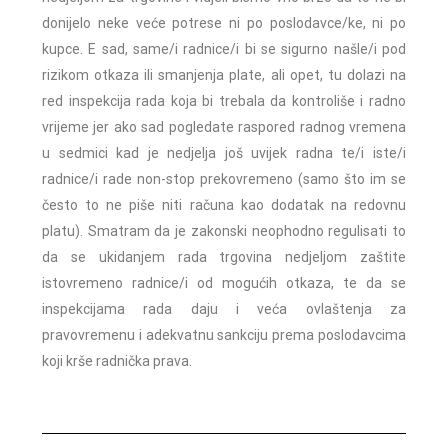
donijelo neke veće potrese ni po poslodavce/ke, ni po
kupce. E sad, same/i radnice/i bi se sigurno našle/i pod
rizikom otkaza ili smanjenja plate, ali opet, tu dolazi na
red inspekcija rada koja bi trebala da kontroliše i radno
vrijeme jer ako sad pogledate raspored radnog vremena
u sedmici kad je nedjelja još uvijek radna te/i iste/i
radnice/i rade non-stop prekovremeno (samo što im se
često to ne piše niti računa kao dodatak na redovnu
platu). Smatram da je zakonski neophodno regulisati to
da se ukidanjem rada trgovina nedjeljom zaštite
istovremeno radnice/i od mogućih otkaza, te da se
inspekcijama rada daju i veća ovlaštenja za
pravovremenu i adekvatnu sankciju prema poslodavcima
koji krše radnička prava.