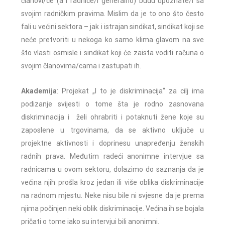
članovi/ce (a i radnice/i generalno) budu upoznate/i sa
svojim radničkim pravima. Mislim da je to ono što često
fali u većini sektora – jak i istrajan sindikat, sindikat koji se
neće pretvoriti u nekoga ko samo klima glavom na sve
što vlasti osmisle i sindikat koji će zaista voditi računa o
svojim članovima/cama i zastupati ih.
Akademija
: Projekat „I to je diskriminacija“ za cilj ima
podizanje svijesti o tome šta je rodno zasnovana
diskriminacija i želi ohrabriti i potaknuti žene koje su
zaposlene u trgovinama, da se aktivno uključe u
projektne aktivnosti i doprinesu unapređenju ženskih
radnih prava. Međutim radeći anonimne intervjue sa
radnicama u ovom sektoru, dolazimo do saznanja da je
većina njih prošla kroz jedan ili više oblika diskriminacije
na radnom mjestu. Neke nisu bile ni svjesne da je prema
njima počinjen neki oblik diskriminacije. Većina ih se bojala
pričati o tome iako su intervjui bili anonimni.