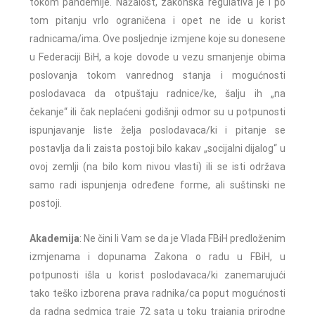
tokom pandemije. Nažalost, zakonska regulativa je i po
tom pitanju vrlo ograničena i opet ne ide u korist
radnicama/ima. Ove posljednje izmjene koje su donesene
u Federaciji BiH, a koje dovode u vezu smanjenje obima
poslovanja tokom vanrednog stanja i mogućnosti
poslodavaca da otpuštaju radnice/ke, šalju ih „na
čekanje“ ili čak neplaćeni godišnji odmor su u potpunosti
ispunjavanje liste želja poslodavaca/ki i pitanje se
postavlja da li zaista postoji bilo kakav „socijalni dijalog“ u
ovoj zemlji (na bilo kom nivou vlasti) ili se isti održava
samo radi ispunjenja određene forme, ali suštinski ne
postoji.
Akademija
: Ne čini li Vam se da je Vlada FBiH predloženim
izmjenama i dopunama Zakona o radu u FBiH, u
potpunosti išla u korist poslodavaca/ki zanemarujući
tako teško izborena prava radnika/ca poput mogućnosti
da radna sedmica traje 72 sata u toku trajanja prirodne