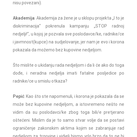
nisu povezani).
Akademija
: Akademija za žene je u sklopu projekta „I to je
diskriminacija“ pokrenula kampanju „STOP radnoj
nedjelji!“, u kojoj je pozvala sve poslodavce/ke, radnike/ce
i javmnost(kupce) na sudjelovanje, jer nam je evo i korona
pokazala da možemo bez kupovine nedjeljom.
Što mislite o ukidanju rada nedjeljom i da li će ako do toga
dođe, i neradna nedjelja imati fatalne posljedice po
radnike/ce u smislu otkaza?
Pepić
: Kao što ste napomenuli, i korona je pokazala da se
može bez kupovine nedjeljom, a istovremeno nešto ne
vidim da su poslodavci/ke zbog toga bili/e pretjerano
oštećeni. Mislim da je to samo stvar volje da se postavi
ograničenje zakonskim aktima kojim se zabranjuje rad
nedjeljom za trgovine i vidjeli bismo vrlo brzo da to ne bi