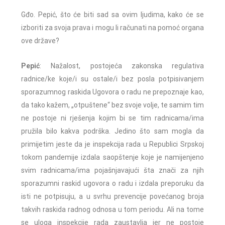
Gđo. Pepić, što će biti sad sa ovim ljudima, kako će se
izboriti za svoja prava i mogu li računati na pomoć organa
ove države?
Pepić
: Nažalost, postojeća zakonska regulativa
radnice/ke koje/i su ostale/i bez posla potpisivanjem
sporazumnog raskida Ugovora o radu ne prepoznaje kao,
da tako kažem, „otpuštene“ bez svoje volje, te samim tim
ne postoje ni rješenja kojim bi se tim radnicama/ima
pružila bilo kakva podrška. Jedino što sam mogla da
primijetim jeste da je inspekcija rada u Republici Srpskoj
tokom pandemije izdala saopštenje koje je namijenjeno
svim radnicama/ima pojašnjavajući šta znači za njih
sporazumni raskid ugovora o radu i izdala preporuku da
isti ne potpisuju, a u svrhu prevencije povećanog broja
takvih raskida radnog odnosa u tom periodu. Ali na tome
se uloga inspekcije rada zaustavlja jer ne postoje