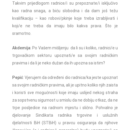
Takvim prijedlogom radnice/i su prepoznate/i isključivo
kao radna snaga, a biću slobodna i da dam još težu
kvalifikaciju – kao robovi/pkinje koje treba izrabljivati i
koji/e ne treba da imaju bilo kakva prava. Što je
sramotno.
Akdemija
: Po Vašem mišljenju da li su i koliko, radnici/e u
trgovačkom sektoru upoznati/e sa svojim radničkim
pravima i da li je neko dužan da ih upozna sa istim?
Pepić
: Vjerujem da određeni dio radnica/ka jeste upoznat
sa svojim radničkim pravima, ali je upitno koliko njih zaista
i koristi sve mogućnosti koje imaju uslijed nekog straha
za sopstvenu sigurnost u smislu da ne dobiju otkaz, da ne
trpe posljedice na radnom mjestu i slično. Pohvalno je
djelovanje Sindikata radnika trgovine i uslužnih
djelatnosti BiH (STBiH) u pravcu osiguranja da njihove