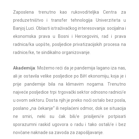
Zaposlena trenutno kao rukovoditeljka Centra za
preduzetništvo i transfer tehnologija Univerziteta u
Banjoj Luci. Oblasti istraživačkog interesovanja: socijalna i
ekonomska prava u Bosni i Hercegovini, rad i prava
radnica/ka uopšte, posljedice privatizacijskih procesa na
radnice/ke, te sindikalno organizovanje.
Akademija
: Možemo reći da je pandemija lagano iza nas,
ali je ostavila velike posljedice po BiH ekonomiju, koja je i
prije pandemije bila na klimavim nogama. Trenutno
najveće posljedice trpi trgovački sektor odnosno radnici/e
u ovom sektoru. Dosta njih je preko noći ostalo bez posla,
poslano „na čekanje“ ili neplaćeni odmor, dok se situacija
ne smiri, neki su čak bili/e prisiljeni/e potpisati
sporazumni raskid ugovora o radu i tako ostali/e i bez
novčane naknade sa zavoda za zapošljavanje.