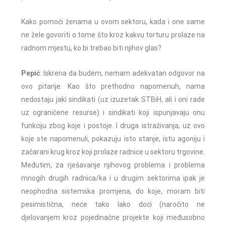
Kako pomoći ženama u ovom sektoru, kada i one same
ne žele govoriti o tome što kroz kakvu torturu prolaze na
radnom mjestu, ko bi trebao biti njihov glas?
Pepić
: Iskrena da budem, nemam adekvatan odgovor na
ovo pitanje. Kao što prethodno napomenuh, nama
nedostaju jaki sindikati (uz izuzetak STBiH, ali i oni rade
uz ograničene resurse) i sindikati koji ispunjavaju onu
funkciju zbog koje i postoje. I druga istraživanja, uz ovo
koje ste napomenuli, pokazuju isto stanje, istu agoniju i
začarani krug kroz koji prolaze radnice u sektoru trgovine.
Međutim, za rješavanje njihovog problema i problema
mnogih drugih radnica/ka i u drugim sektorima ipak je
neophodna sistemska promjena, do koje, moram biti
pesimistična, neće tako lako doći (naročito ne
djelovanjem kroz pojedinačne projekte koji međusobno