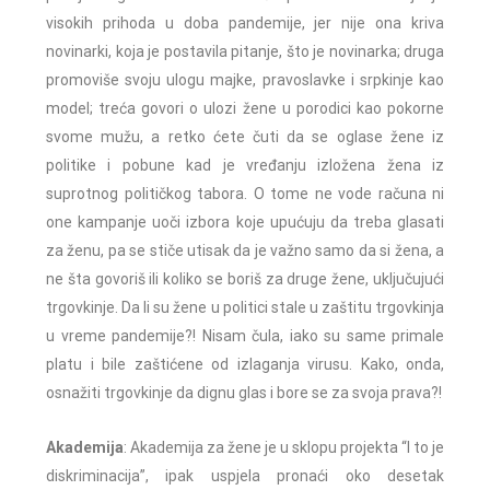
visokih prihoda u doba pandemije, jer nije ona kriva
novinarki, koja je postavila pitanje, što je novinarka; druga
promoviše svoju ulogu majke, pravoslavke i srpkinje kao
model; treća govori o ulozi žene u porodici kao pokorne
svome mužu, a retko ćete čuti da se oglase žene iz
politike i pobune kad je vređanju izložena žena iz
suprotnog političkog tabora. O tome ne vode računa ni
one kampanje uoči izbora koje upućuju da treba glasati
za ženu, pa se stiče utisak da je važno samo da si žena, a
ne šta govoriš ili koliko se boriš za druge žene, uključujući
trgovkinje. Da li su žene u politici stale u zaštitu trgovkinja
u vreme pandemije?! Nisam čula, iako su same primale
platu i bile zaštićene od izlaganja virusu. Kako, onda,
osnažiti trgovkinje da dignu glas i bore se za svoja prava?!
Akademija
: Akademija za žene je u sklopu projekta “I to je
diskriminacija”, ipak uspjela pronaći oko desetak