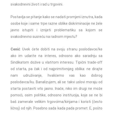
svakodnevni život i rad u trgovini.
Postavlja se pitanje kako se nadati promjeni iznutra, kada
osobe koje i same trpe razne oblike diskriminacije ne žele
javno istupiti i iznijeti problematiku sa kojom se
svakodnevno susreću na radnom mjestu?
Cenić
: Uvek ćete dobiti na svoju stranu poslodavce/ke
ako im udarite na interes, odnosno ako saradnju sa
Sindikatom dožive u vlatitom interesu. Tipični trade-off
od starta, pa čak i od najprimitivnijeg oblika: ne dirajte
nam udruživanje, hvalićemo vas kao dobrog
poslodavca/ku. Banalizujem, ali se takvi uslovi moraju od
starta postaviti vrlo jasno. Inače, niko im drugi ne može
pomoći, osim politike, odnosno institucija, koje se ne bi
baš zamerale velikim trgovcima/kinjama i koristi (često
ličnoj) od njih. Posebno sada kada pada promet. E, pošto