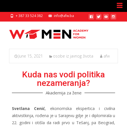
+ 387 33 524 382
info@afw.ba
June 15, 2021
osobe iz javnog života
afw
Kuda nas vodi politika
nezameranja?
Akademija za žene
Svetlana Cenić
, ekonomska ekspertica i civilna
aktivistkinja, rođena je u Sarajevu gdje je i diplomirala u
22. godini i otišla da radi prvo u Tešanj, pa Beograd,