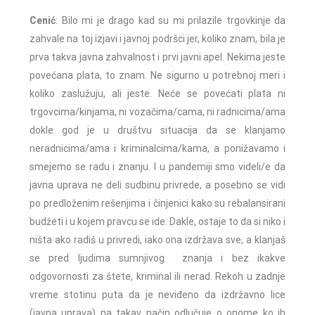
Cenić
: Bilo mi je drago kad su mi prilazile trgovkinje da
zahvale na toj izjavi i javnoj podršci jer, koliko znam, bila je
prva takva javna zahvalnost i prvi javni apel. Nekima jeste
povećana plata, to znam. Ne sigurno u potrebnoj meri i
koliko zaslužuju, ali jeste. Neće se povećati plata ni
trgovcima/kinjama, ni vozačima/cama, ni radnicima/ama
dokle god je u društvu situacija da se klanjamo
neradnicima/ama i kriminalcima/kama, a ponižavamo i
smejemo se radu i znanju. I u pandemiji smo videli/e da
javna uprava ne deli sudbinu privrede, a posebno se vidi
po predloženim rešenjima i činjenici kako su rebalansirani
budžeti i u kojem pravcu se ide. Dakle, ostaje to da si niko i
ništa ako radiš u privredi, iako ona izdržava sve, a klanjaš
se pred ljudima sumnjivog znanja i bez ikakve
odgovornosti za štete, kriminal ili nerad. Rekoh u zadnje
vreme stotinu puta da je neviđeno da izdržavno lice
(javna uprava) na takav način odlučuje o onome ko ih