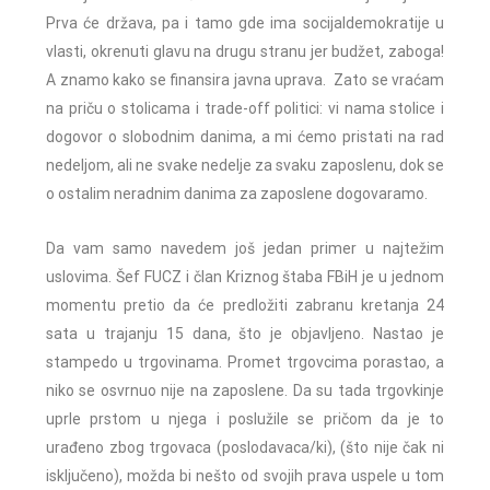
Prva će država, pa i tamo gde ima socijaldemokratije u
vlasti, okrenuti glavu na drugu stranu jer budžet, zaboga!
A znamo kako se finansira javna uprava. Zato se vraćam
na priču o stolicama i trade-off politici: vi nama stolice i
dogovor o slobodnim danima, a mi ćemo pristati na rad
nedeljom, ali ne svake nedelje za svaku zaposlenu, dok se
o ostalim neradnim danima za zaposlene dogovaramo.
Da vam samo navedem još jedan primer u najtežim
uslovima. Šef FUCZ i član Kriznog štaba FBiH je u jednom
momentu pretio da će predložiti zabranu kretanja 24
sata u trajanju 15 dana, što je objavljeno. Nastao je
stampedo u trgovinama. Promet trgovcima porastao, a
niko se osvrnuo nije na zaposlene. Da su tada trgovkinje
uprle prstom u njega i poslužile se pričom da je to
urađeno zbog trgovaca (poslodavaca/ki), (što nije čak ni
isključeno), možda bi nešto od svojih prava uspele u tom