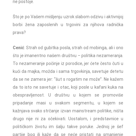
ne postoje.
Što je po Vašem mišljenju uzrok slabom odzivu i aktivnijoj
borbi žena zaposlenih u trgovini za njihova radnička
prava?
Cenić
: Strah od gubitka posla, strah od mobinga, ali i ono
što je imanentno našem društvu – politika nezameranja.
To nezameranje počinje iz porodice, jer ćete često čuti u
kući da majka, možda i sama trgovkinja, savetuje detetu
da se ne zamera jer: “šut s rogatim ne može”. Ne kažem
da to isto ne savetuje i otac, koji posle u kafani kuka na
obespravljenost. U društvu u kojem se promoviše
pripadanje masi u svakom segmentu, u kojem se
kažnjava svako strčanje izvan mainstream politike, ništa
drugo nije ni za očekivati. Uostalom, i predstavnice u
političkom životu im šalju takve poruke. Jednoj je šef
partije bog ili kaže da
se neće pristati na smanjenje