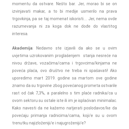
momentu da ostvare. Nešto bar. Jer, morao bi se on
izvinjavati makar, a to bi medije usmerilo na prava
trgovkinja, pa se taj momenat iskoristi…. Jer, nema ovde
razumevanja ni za koga dok ne dođe do vlastitog
interesa.
Akademija
: Nedavno ste izjavili da ako se u ovim
uvjetima uzrokovanim proglašenjem stanja nesreće na
nivou države, vozačima/cama i trgovcima/kinjama ne
poveća plaća, ovo društvo ne treba ni spašavati! Ako
uporedimo mart 2019. godine sa martom ove godine
znamo da su trgovine zbog povećanog prometa ostvarile
rast od čak 7,3%, a paralelno s tim plaće radnika/ca u
ovom sektoru su ostale iste ili im je isplaćivan minimalac.
Kako navesti da ne kažemo natjerati poslodavce/ke da
povećaju primanja radnicima/cama, koji/e su u ovom
trenutku najizloženiji/e i najugroženiji/e?