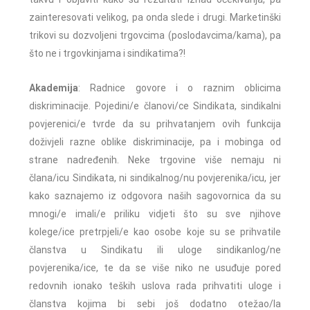
zainteresovati velikog, pa onda slede i drugi. Marketinški
trikovi su dozvoljeni trgovcima (poslodavcima/kama), pa
što ne i trgovkinjama i sindikatima?!
Akademija
: Radnice govore i o raznim oblicima
diskriminacije. Pojedini/e članovi/ce Sindikata, sindikalni
povjerenici/e tvrde da su prihvatanjem ovih funkcija
doživjeli razne oblike diskriminacije, pa i mobinga od
strane nadređenih. Neke trgovine više nemaju ni
člana/icu Sindikata, ni sindikalnog/nu povjerenika/icu, jer
kako saznajemo iz odgovora naših sagovornica da su
mnogi/e imali/e priliku vidjeti što su sve njihove
kolege/ice pretrpjeli/e kao osobe koje su se prihvatile
članstva u Sindikatu ili uloge sindikanlog/ne
povjerenika/ice, te da se više niko ne usuđuje pored
redovnih ionako teških uslova rada prihvatiti uloge i
članstva kojima bi sebi još dodatno otežao/la