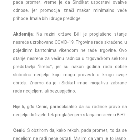
pada promet, vreme je da Sindikat uspostavi ovakve
odnose, jer promocija znači makar minimalno veće
prihode. Imala bih i druge predloge.
Akdemija
: Na razini države BiH je proglašeno stanje
nesreće uzrokovano COVID-19.
Trgovine rade skraćeno, u
pojedinim kantonima vikendom ne rade trgovine. Ovo
stanje nesreće za većinu radnica u trgovačkom sektoru
predstavlja “sreću”, jer su nakon godina rada dobile
slobodnu nedjelju koju mogu provesti u krugu svoje
obitelji. Znamo da je i Sidikat imao inicijativu zabrane
rada nedjeljom, ali bezuspješno.
Nije li, gđo Cenić, paradoksalno da su radnice pravo na
nedjelju doživjele tek proglašenjem stanja nesreće u BiH?
Cenić
: S obzirom da, kako rekoh, pada promet, to da se
nedeljom ne radi neće ostati.
Mislim da vam je to jasno.