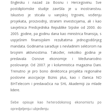
Englesku i nazad za Bosnu i Hercegovinu. Sve
postdiplomske studije završila je u inostranstvu.
Iskustvo je sticala u vanjskoj trgovini, vođenju
projekata, proizvodnji, stranim investicijama, ali i kao
savjetnica Predsjednika Republike Srpske od 2000. do
2005. godine, pa godinu dana kao ministrica finansija, s
uspješnim finansijskim rezultatima jednogodišnjeg
mandata. Godinama sarađuje s nevladinim sektorom na
brojnim aktivnostima. Također, nekoliko godina je
predavala Osnove ekonomije i Međunarodno
poslovanje. Od 2007. je i kolumnistica magazina Dani.
Trenutno je pro bono direktorica projekta regionalne
poslovne asocijacije Biznis plus, kao i članica NO
BHTelecom i predavačica na SHL Akademiji za mlade
lidere.
Sebe opisuje kao heterodoksnog ekonomistu po
opredjeljenju i ubjeđenju.