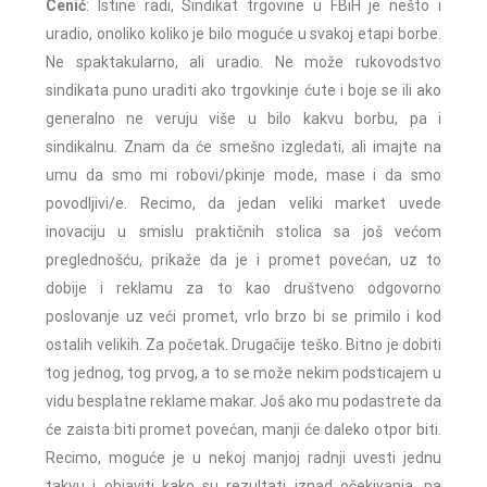
Cenić
: Istine radi, Sindikat trgovine u FBiH je nešto i
uradio, onoliko koliko je bilo moguće u svakoj etapi borbe.
Ne spaktakularno, ali uradio. Ne može rukovodstvo
sindikata puno uraditi ako trgovkinje ćute i boje se ili ako
generalno ne veruju više u bilo kakvu borbu, pa i
sindikalnu. Znam da će smešno izgledati, ali imajte na
umu da smo mi robovi/pkinje mode, mase i da smo
povodljivi/e. Recimo, da jedan veliki market uvede
inovaciju u smislu praktičnih stolica sa još većom
preglednošću, prikaže da je i promet povećan, uz to
dobije i reklamu za to kao društveno odgovorno
poslovanje uz veći promet, vrlo brzo bi se primilo i kod
ostalih velikih. Za početak. Drugačije teško. Bitno je dobiti
tog jednog, tog prvog, a to se može nekim podsticajem u
vidu besplatne reklame makar. Još ako mu podastrete da
će zaista biti promet povećan, manji će daleko otpor biti.
Recimo, moguće je u nekoj manjoj radnji uvesti jednu
takvu i objaviti kako su rezultati iznad očekivanja, pa