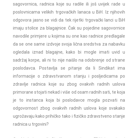
sagovornica, radnica koje su radile ili još uvijek rade u
poslovnicama velikih trgovačkih lanaca u BiH. Iz njihovih
odgovora jasno se vidi da tek rijetki trgovački lanci u BiH
imaju stolice za blagajnice. Čak su pojedine sagovornice
navodile primjere u kojima su one kao radnice predlagale
da se one same izdvoje svoja lična sredstva za nabavku
ogledala iznad blagajne, kako bi mogle imati uvid u
sadržaj korpe, ali ni to nije naišlo na odobrenje od strane
poslodavca. Postavlja se pitanje da li Sindikat ima
informacije o zdravstvanom stanju i posljedicama po
zdravlje radnica koje su zbog ovakvih radnih uslova
primorane stojati nekad i više od osam radnih sati, te koja
je to instanca koja bi poslodavce mogla pozvati na
odgovornost zbog ovakvih radnih uslova koje svakako
ugrožavaju kako prihičko tako i fizičko zdravstveno stanje
radnica u trgovini?