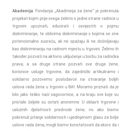
Akademija
: Fondacija „Akadmeija za žene“ je pokrenula
projekat kojim prije svega želimo s jedne strane radnice u
trgovini upoznati, educirati i osvijestiti o pojmu
diskriminacije, te oblicima diskriminacije s kojima se one
potencionalno susreću, ali ne opažaju ili ne doživljavaju
kao diskriminaciju na radnom mjestu u trgovini. Želimo ih
također pozvati na aktivno uključenje u borbu za radnička
prava, a sa druge strane pozvati sve druge žene,
korisnice usluge trgovine, da zajednički artikuliramo i
solidarno pozovemo poslodavce na stvaranje boljih
uslova rada žena u trgovini u BiH. Moramo priznati da je
bilo jako teško naći sagovornice, a na kraju sve koje su
pristale željele su ostati anonimne. U oblasti trgovine i
uslužnih djelatnosti predvode žene, no ako bismo
pokrenuli pitanje solidarnosti i ujedinjenom glasu za bolje
uslove rada žena, mogli bismo konstatovati da skoro da i