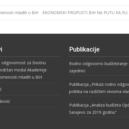
smenosti mladih u BiH
EKONOMSKI PROPUSTI BIH NA PUTU KA EU: Gdje
i
Publikacije
i odgovornost za životnu
Rodno odgovorno budžetiranje u
– održan modul Akademije
zajednici
pismenosti mladih u BiH
Publikacija „Prikazi rodno odgo
ć
politika na različitim nivoima vla
aković
Publikacija „Analiza budžeta O
Sarajevo za 2019 godinu“