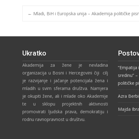
←
Mladi, BiH i Europska unija – Akademija političke pi
Ukratko
Postov
Akademija za žene je nevladina
“Empatija 
organizacija u Bosni i Hercegovini čiji cilj
sredinu” 
je razvijanje i jačanje potencijala žena i
političke 
mladih u svim sferama društva. Namjera
je okupiti žene, ali i mlade oko Akademije
Azra Berbi
te u sklopu projektnih aktivnosti
Majda Ibr
promovirati ljudska prava, demokratiju i
rodnu ravnopravnost u društvu.