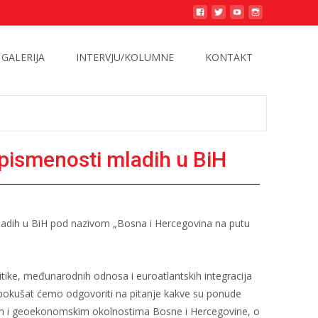
GALERIJA
INTERVJU/KOLUMNE
KONTAKT
 pismenosti mladih u BiH
ladih u BiH pod nazivom „Bosna i Hercegovina na putu
itike, međunarodnih odnosa i euroatlantskih integracija
d pokušat ćemo odgovoriti na pitanje kakve su ponude
čkim i geoekonomskim okolnostima Bosne i Hercegovine, o