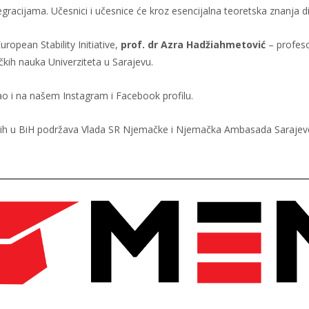
egracijama. Učesnici i učesnice će kroz esencijalna teoretska znanja d
uropean Stability Initiative,
prof. dr Azra Hadžiahmetović
– profeso
ičkih nauka Univerziteta u Sarajevu.
ao i na našem Instagram i Facebook profilu.
ladih u BiH podržava Vlada SR Njemačke i Njemačka Ambasada Sarajev