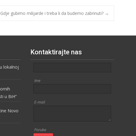
 gubimo milijarde i treba li da budemo zabrinuti?
→
Kontaktirajte nas
 lokalnoj
Ime
vornih
sti u BiH“
E-mail
pćine Novo
Poruka