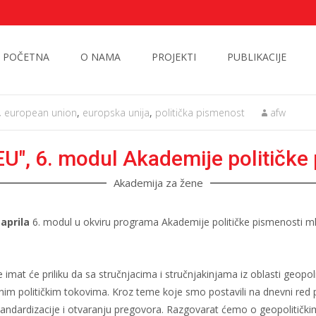
POČETNA
O NAMA
PROJEKTI
PUBLIKACIJE
,
european union
,
europska unija
,
politička pismenost
afw
EU", 6. modul Akademije političke
Akademija za žene
 aprila
6. modul u okviru programa Akademije političke pismenosti m
mat će priliku da sa stručnjacima i stručnjakinjama iz oblasti geopol
lnim političkim tokovima. Kroz teme koje smo postavili na dnevni re
standardizacije i otvaranju pregovora. Razgovarat ćemo o geopoliti