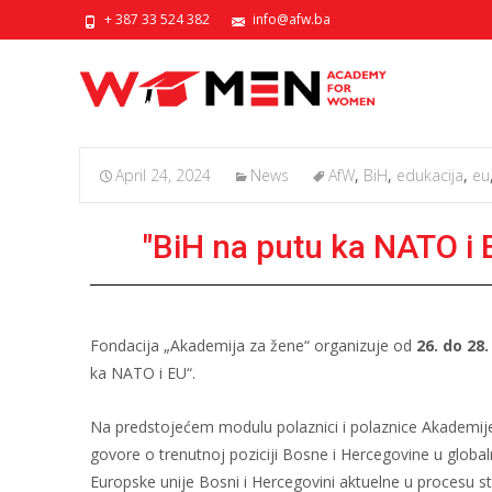
+ 387 33 524 382
info@afw.ba
April 24, 2024
News
AfW
,
BiH
,
edukacija
,
eu
"BiH na putu ka NATO i 
Fondacija „Akademija za žene“ organizuje od
26. do 28.
ka NATO i EU“.
Na predstojećem modulu polaznici i polaznice Akademije i
govore o trenutnoj poziciji Bosne i Hercegovine u globa
Europske unije Bosni i Hercegovini aktuelne u procesu 