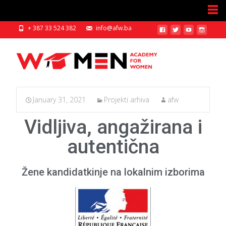
+ 387 33 524 382
info@afw.ba
January 31, 2021
Projekti arhiva
afw
Vidljiva, angažirana i
autentična
Žene kandidatkinje na lokalnim izborima