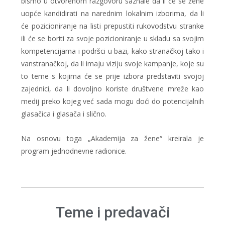
bismo u otvorenom razgovoru saznale da li će se žene
uopće kandidirati na narednim lokalnim izborima, da li
će pozicioniranje na listi prepustiti rukovodstvu stranke
ili će se boriti za svoje pozicioniranje u skladu sa svojim
kompetencijama i podršci u bazi, kako stranačkoj tako i
vanstranačkoj, da li imaju viziju svoje kampanje, koje su
to teme s kojima će se prije izbora predstaviti svojoj
zajednici, da li dovoljno koriste društvene mreže kao
medij preko kojeg već sada mogu doći do potencijalnih
glasačica i glasača i slično.
Na osnovu toga „Akademija za žene“ kreirala je
program jednodnevne radionice.
Teme i predavači