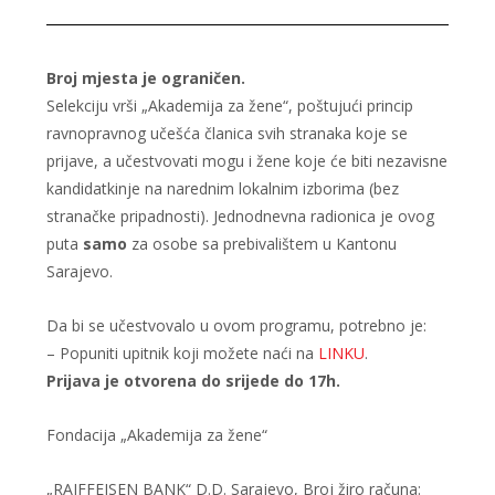
Broj mjesta je ograničen.
Selekciju vrši „Akademija za žene“, poštujući princip
ravnopravnog učešća članica svih stranaka koje se
prijave, a učestvovati mogu i žene koje će biti nezavisne
kandidatkinje na narednim lokalnim izborima (bez
stranačke pripadnosti). Jednodnevna radionica je ovog
puta
samo
za osobe sa prebivalištem u Kantonu
Sarajevo.
Da bi se učestvovalo u ovom programu, potrebno je:
– Popuniti upitnik koji možete naći na
LINKU
.
Prijava je otvorena do srijede do 17h.
Fondacija „Akademija za žene“
„RAIFFEISEN BANK“ D.D. Sarajevo, Broj žiro računa: