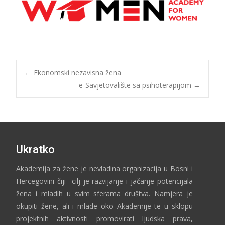
←
Ekonomski nezavisna žena
e-Savjetovalište sa psihoterapijom
→
Ukratko
Akademija za žene je nevladina organizacija u Bosni i
Hercegovini čiji cilj je razvijanje i jačanje potencijala
žena i mladih u svim sferama društva. Namjera je
okupiti žene, ali i mlade oko Akademije te u sklopu
projektnih aktivnosti promovirati ljudska prava,