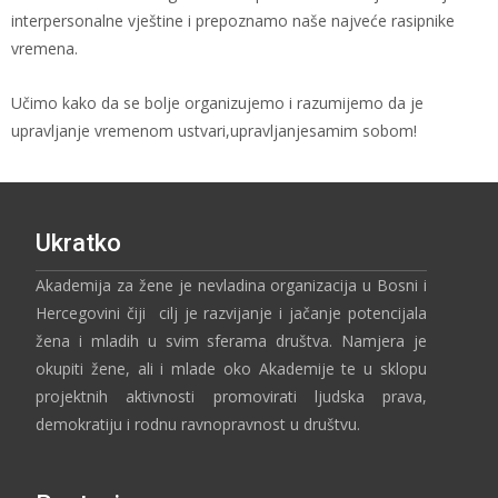
interpersonalne vještine i prepoznamo naše najveće rasipnike
vremena.
Učimo kako da se bolje organizujemo i razumijemo da je
upravljanje vremenom ustvari,upravljanjesamim sobom!
Ukratko
Akademija za žene je nevladina organizacija u Bosni i
Hercegovini čiji cilj je razvijanje i jačanje potencijala
žena i mladih u svim sferama društva. Namjera je
okupiti žene, ali i mlade oko Akademije te u sklopu
projektnih aktivnosti promovirati ljudska prava,
demokratiju i rodnu ravnopravnost u društvu.