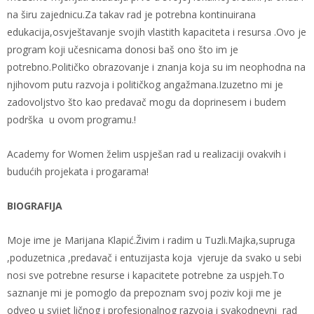
na širu zajednicu.Za takav rad je potrebna kontinuirana
edukacija,osvještavanje svojih vlastith kapaciteta i resursa .Ovo je
program koji učesnicama donosi baš ono što im je
potrebno.Političko obrazovanje i znanja koja su im neophodna na
njihovom putu razvoja i političkog angažmana.Izuzetno mi je
zadovoljstvo što kao predavač mogu da doprinesem i budem
podrška u ovom programu.!
Academy for Women želim uspješan rad u realizaciji ovakvih i
budućih projekata i progarama!
BIOGRAFIJA
Moje ime je Marijana Klapić.Živim i radim u Tuzli.Majka,supruga
,poduzetnica ,predavač i entuzijasta koja vjeruje da svako u sebi
nosi sve potrebne resurse i kapacitete potrebne za uspjeh.To
saznanje mi je pomoglo da prepoznam svoj poziv koji me je
odveo u svijet ličnog i profesionalnog razvoja i svakodnevni rad