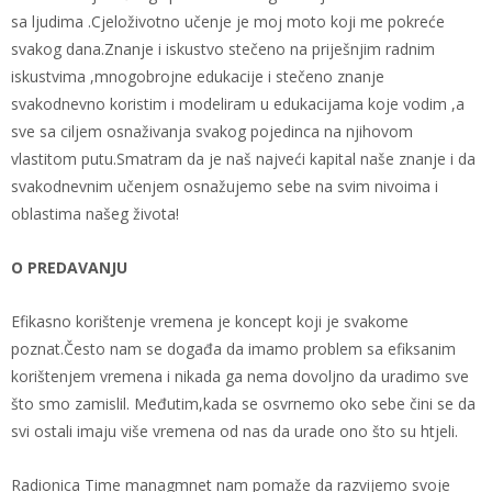
sa ljudima .Cjeloživotno učenje je moj moto koji me pokreće
svakog dana.Znanje i iskustvo stečeno na priješnjim radnim
iskustvima ,mnogobrojne edukacije i stečeno znanje
svakodnevno koristim i modeliram u edukacijama koje vodim ,a
sve sa ciljem osnaživanja svakog pojedinca na njihovom
vlastitom putu.Smatram da je naš najveći kapital naše znanje i da
svakodnevnim učenjem osnažujemo sebe na svim nivoima i
oblastima našeg života!
O PREDAVANJU
Efikasno korištenje vremena je koncept koji je svakome
poznat.Često nam se događa da imamo problem sa efiksanim
korištenjem vremena i nikada ga nema dovoljno da uradimo sve
što smo zamislil. Međutim,kada se osvrnemo oko sebe čini se da
svi ostali imaju više vremena od nas da urade ono što su htjeli.
Radionica Time managmnet nam pomaže da razvijemo svoje