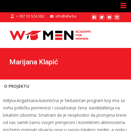
+ 387 33 524 382
info@afw.ba
Marijana Klapić
O PROJEKTU
Vidljiva.Angažirana.Autentična je fantastičan program koji ima za
svrhu političku pismenost i osnaživanje žena kandidatkinja na
lokalnim izborima. Smatram da je neophodno da promjena krene
od nas samih.Samo svojim primjerom i konrektnim aktivnostima
možemo mjenjati situaciju prvo u svojoj lokalnoj sredini ,a onda i