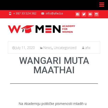
+ 387 33 524 382
info@afw.ba
July 11, 2020
News
,
Uncategorized
afw
WANGARI MUTA
MAATHAI
Na Akademiju političke pismenosti mladih u