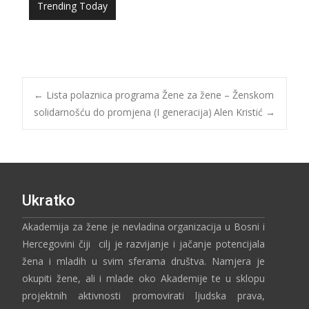
Trending Today
Majda Ibraković
←
Lista polaznica programa Žene za žene – Ženskom
solidarnošću do promjena (I generacija)
Alen Kristić​
→
Ukratko
Akademija za žene je nevladina organizacija u Bosni i
Hercegovini čiji cilj je razvijanje i jačanje potencijala
žena i mladih u svim sferama društva. Namjera je
okupiti žene, ali i mlade oko Akademije te u sklopu
projektnih aktivnosti promovirati ljudska prava,