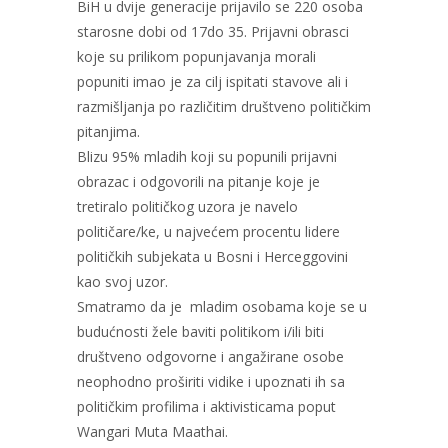
BiH u dvije generacije prijavilo se 220 osoba
starosne dobi od 17do 35. Prijavni obrasci
koje su prilikom popunjavanja morali
popuniti imao je za cilj ispitati stavove ali i
razmišljanja po različitim društveno političkim
pitanjima.
Blizu 95% mladih koji su popunili prijavni
obrazac i odgovorili na pitanje koje je
tretiralo političkog uzora je navelo
političare/ke, u najvećem procentu lidere
političkih subjekata u Bosni i Herceggovini
kao svoj uzor.
Smatramo da je mladim osobama koje se u
budućnosti žele baviti politikom i/ili biti
društveno odgovorne i angažirane osobe
neophodno proširiti vidike i upoznati ih sa
političkim profilima i aktivisticama poput
Wangari Muta Maathai.