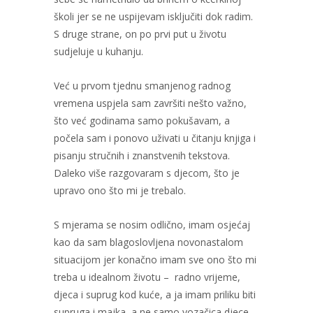
školi jer se ne uspijevam isključiti dok radim.
S druge strane, on po prvi put u životu
sudjeluje u kuhanju.
Već u prvom tjednu smanjenog radnog
vremena uspjela sam završiti nešto važno,
što već godinama samo pokušavam, a
počela sam i ponovo uživati u čitanju knjiga i
pisanju stručnih i znanstvenih tekstova.
Daleko više razgovaram s djecom, što je
upravo ono što mi je trebalo.
S mjerama se nosim odlično, imam osjećaj
kao da sam blagoslovljena novonastalom
situacijom jer konačno imam sve ono što mi
treba u idealnom životu – radno vrijeme,
djeca i suprug kod kuće, a ja imam priliku biti
supruga i majka, a ne samo vozačica djece.