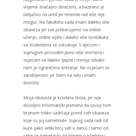
vrijeme značajno skraćeno, a bazirano je
isključivo na ured jer terenski rad više nije
moguć. Na fakultetu sada imam daleko više
obaveza jer sve prebacujemo na online
učenje, online ispite i daleko više kontakata
sa studentima se ostvaruje. S djecom i
suprugom provodim puno više vremena i
osjećam se daleko ljepše i mirnije otkako
nam je ograničeno kretanje. Ne osjećam se
zarobljenom jer živim na selu i imam
dvorište.
Moja obaveza je kćerkina škola, jer nije
dovoljno informatički pismena da usvoji tom
brzinom toliko sadržaja pored svih obaveza
koje su joj nametnute. Suprug sada radi od
kuće (jako veliki broj sati u danu) i samo od
sebe se nametnulo da brinem o kćerkinoj