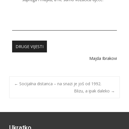
DRUGE VIJESTI
Majda Ibraković
←
Socijalna distanca – na snazi je još od 1992.
Blizu, a ipak daleko
→
Ukratko