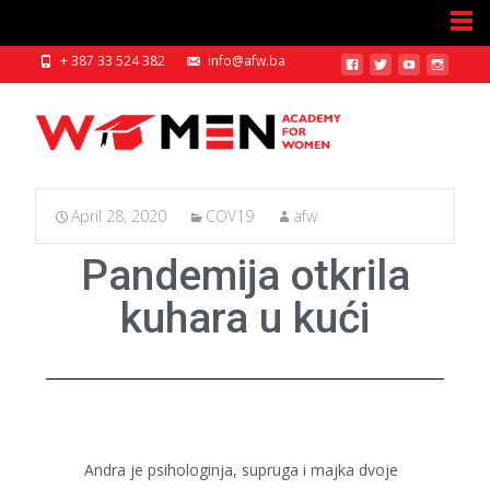
+ 387 33 524 382
info@afw.ba
April 28, 2020
COV19
afw
Pandemija otkrila
kuhara u kući
Andra je psihologinja, supruga i majka dvoje