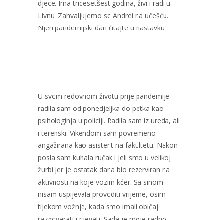
djece. Ima tridesetšest godina, živi i radi u
Livnu. Zahvaljujemo se Andrei na učešću.
Njen pandemijski dan čitajte u nastavku.
U svom redovnom životu prije pandemije
radila sam od ponedjeljka do petka kao
psihologinja u policiji. Radila sam iz ureda, ali
i terenski. Vikendom sam povremeno
angažirana kao asistent na fakultetu. Nakon
posla sam kuhala ručak i jeli smo u velikoj
žurbi jer je ostatak dana bio rezerviran na
aktivnosti na koje vozim kćer. Sa sinom
nisam uspijevala provoditi vrijeme, osim
tijekom vožnje, kada smo imali običaj
razgovarati i pjevati. Sada je moje radno