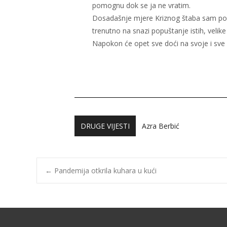
pomognu dok se ja ne vratim.
Dosadašnje mjere Kriznog štaba sam pošt
trenutno na snazi popuštanje istih, vel
Napokon će opet sve doći na svoje i sve ć
DRUGE VIJESTI
Majda Ibraković
←
Pandemija otkrila kuhara u kući