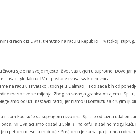
evinski radnik iz Livna, trenutno na radu u Republici Hrvatskoj, suprug
 životu sjele na svoje mjesto, život vas uvjeri u suprotno. Dovoljan j
e slušali i gledali na TV-u, postane i vaša svakodnevnica.
me na radu u Hrvatskoj, točnije u Dalmaciji, i do sada bih od ponedje
edine marta sve se mijenja. Zbog zatvaranja granica ostajem u Splitu,
olege smo odlučili nastaviti raditi, jer nismo u kontaktu sa drugim lj
 a nisam kod kuće sa suprugom i svojima. Split je od Livna udaljen s
 pada. Mi Livnjaci smo dosad u Split išli na kafu, a sad ne mogu kući. 
a je u petom mjesecu trudnoće. Srećom nije sama, pa je onda odmah lak