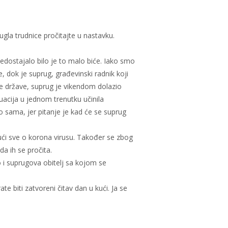
 ugla trudnice pročitajte u nastavku.
 nedostajalo bilo je to malo biće. Iako smo
dok je suprug, građevinski radnik koji
e države, suprug je vikendom dolazio
tuacija u jednom trenutku učinila
o sama, jer pitanje je kad će se suprug
ajući sve o korona virusu. Također se zbog
a ih se pročita.
 i suprugova obitelj sa kojom se
 biti zatvoreni čitav dan u kući. Ja se