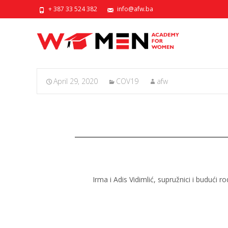
+ 387 33 524 382
info@afw.ba
April 29, 2020
COV19
afw
Irma i Adis Vidimlić, supružnici i budući r