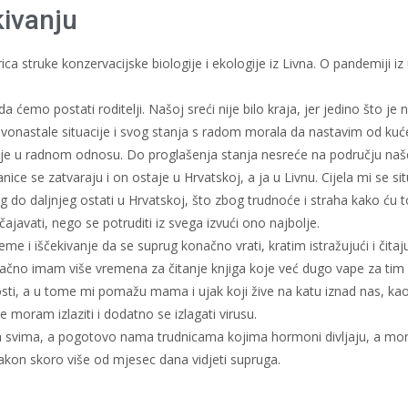
kivanju
ica struke konzervacijske biologije i ekologije iz Livna. O pandemiji iz
da ćemo postati roditelji. Našoj sreći nije bilo kraja, jer jedino što je
nastale situacije i svog stanja s radom morala da nastavim od kuće, 
dalje u radnom odnosu. Do proglašenja stanja nesreće na području naš
ice se zatvaraju i on ostaje u Hrvatskoj, a ja u Livnu. Cijela mi se si
 do daljnjeg ostati u Hrvatskoj, što zbog trudnoće i straha kako ću t
ajavati, nego se potruditi iz svega izvući ono najbolje.
eme i iščekivanje da se suprug konačno vrati, kratim istražujući i čit
ačno imam više vremena za čitanje knjiga koje već dugo vape za tim d
ti, a u tome mi pomažu mama i ujak koji žive na katu iznad nas, kao
moram izlaziti i dodatno se izlagati virusu.
a svima, a pogotovo nama trudnicama kojima hormoni divljaju, a morate
akon skoro više od mjesec dana vidjeti supruga.