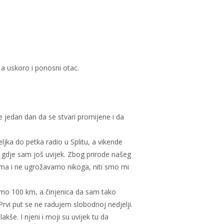
, a uskoro i ponosni otac.
e jedan dan da se stvari promijene i da
ljka do petka radio u Splitu, a vikende
 gdje sam još uvijek. Zbog prirode našeg
udima i ne ugrožavamo nikoga, niti smo mi
amo 100 km, a činjenica da sam tako
Prvi put se ne radujem slobodnoj nedjelji.
še. I njeni i moji su uvijek tu da