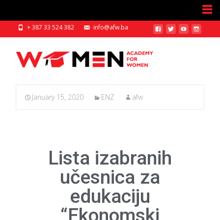
+ 387 33 524 382
info@afw.ba
January 15, 2020
ENZ
afw
Lista izabranih
učesnica za
edukaciju
“Ekonomski