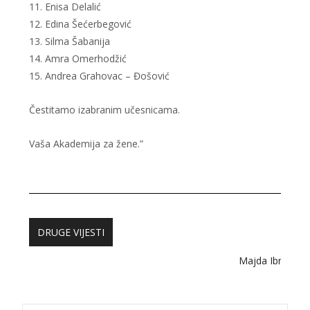
11. Enisa Delalić
12. Edina Šećerbegović
13. Silma Šabanija
14. Amra Omerhodžić
15. Andrea Grahovac – Đošović
Čestitamo izabranim učesnicama.
Vaša Akademija za žene.”
DRUGE VIJESTI
Majda Ibraković