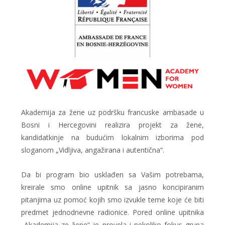
Akademija za žene uz podršku francuske ambasade u
Bosni i Hercegovini realizira projekt za žene,
kandidatkinje na budućim lokalnim izborima pod
sloganom „Vidljiva, angažirana i autentična“.
Da bi program bio usklađen sa Vašim potrebama,
kreirale smo online upitnik sa jasno koncipiranim
pitanjima uz pomoć kojih smo izvukle teme koje će biti
predmet jednodnevne radionice. Pored online upitnika
„Akademija ze žene“ je provela i nekoliko fokus grupa