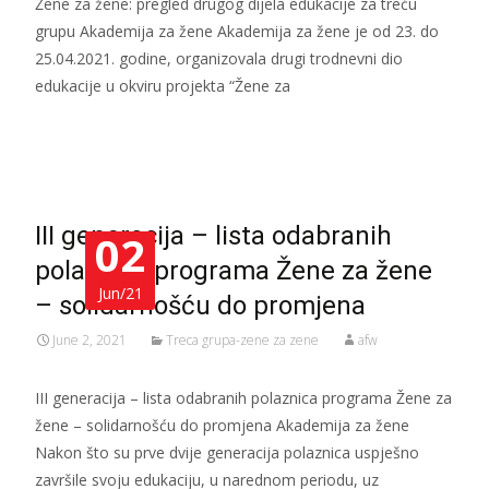
Žene za žene: pregled drugog dijela edukacije za treću
grupu Akademija za žene Akademija za žene je od 23. do
25.04.2021. godine, organizovala drugi trodnevni dio
edukacije u okviru projekta “Žene za
Read More…
III generacija – lista odabranih
02
polaznica programa Žene za žene
Jun/21
– solidarnošću do promjena
June 2, 2021
Treca grupa-zene za zene
afw
III generacija – lista odabranih polaznica programa Žene za
žene – solidarnošću do promjena Akademija za žene
Nakon što su prve dvije generacija polaznica uspješno
završile svoju edukaciju, u narednom periodu, uz