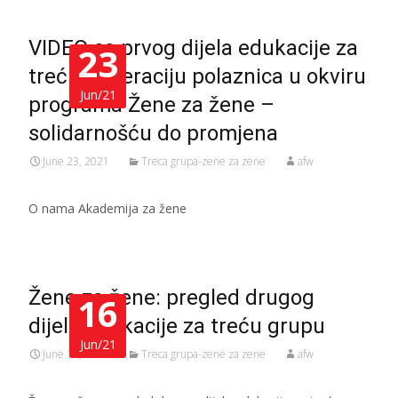
VIDEO sa prvog dijela edukacije za
23
treću generaciju polaznica u okviru
Jun/21
programa Žene za žene –
solidarnošću do promjena
June 23, 2021
Treca grupa-zene za zene
afw
O nama Akademija za žene
Žene za žene: pregled drugog
16
dijela edukacije za treću grupu
Jun/21
June 16, 2021
Treca grupa-zene za zene
afw