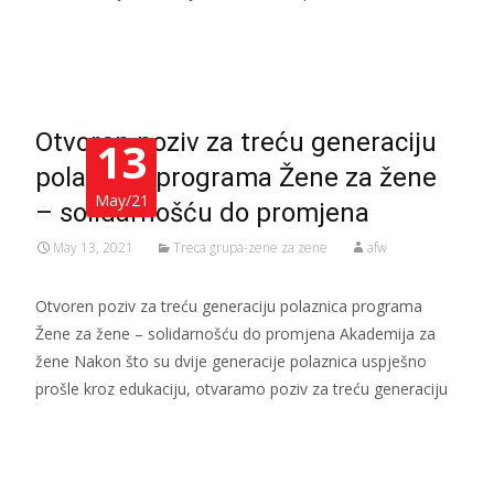
Read More…
Otvoren poziv za treću generaciju
13
polaznica programa Žene za žene
May/21
– solidarnošću do promjena
May 13, 2021
Treca grupa-zene za zene
afw
Otvoren poziv za treću generaciju polaznica programa
Žene za žene – solidarnošću do promjena Akademija za
žene Nakon što su dvije generacije polaznica uspješno
prošle kroz edukaciju, otvaramo poziv za treću generaciju
Read More…