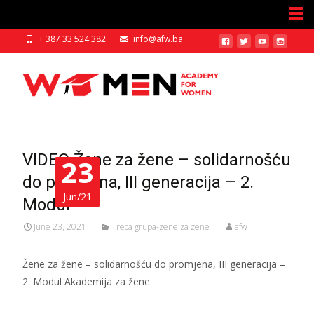
+ 387 33 524 382
info@afw.ba
VIDEO Žene za žene – solidarnošću
23
do promjena, III generacija – 2.
Jun/21
Modul
June 23, 2021
Treca grupa-zene za zene
afw
Žene za žene – solidarnošću do promjena, III generacija –
2. Modul Akademija za žene