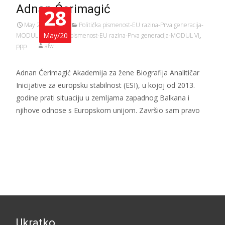
Adnan Ćerimagić​
28
May 28, 2020
Politička pismenost-EU razina-Prva generacija-
May/20
MODUL V
,
Politička pismenost-EU razina-Prva generacija-MODUL VI
,
ppp
afw
Adnan Ćerimagić​ Akademija za žene Biografija Analitičar
Inicijative za europsku stabilnost (ESI), u kojoj od 2013.
godine prati situaciju u zemljama zapadnog Balkana i
njihove odnose s Europskom unijom. Završio sam pravo
Read More…
Ukratko