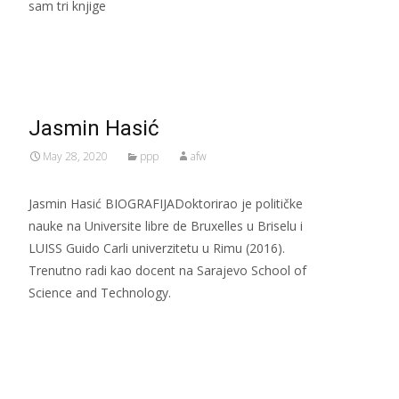
sam tri knjige
Read More…
Jasmin Hasić​
May 28, 2020
ppp
afw
Jasmin Hasić BIOGRAFIJADoktorirao je političke
nauke na Universite libre de Bruxelles u Briselu i
LUISS Guido Carli univerzitetu u Rimu (2016).
Trenutno radi kao docent na Sarajevo School of
Science and Technology.
Read More…