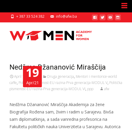
+ 387 33 524 382
info@afw.ba
Nedžma Džananović Miraščija
19
April 19, 2021
Druga generacija
,
Mentori i mentorice-world
Apr/21
caffe
,
Politička pismenost-EU razina-Prva generacija-MODUL V
,
Politička
pismenost-EU razina-Prva generacija-MODUL VI
,
ppp
afw
Nedžma Džananović Miraščija Akademija za žene
Biografija Rođena sam, živim i radim u Sarajevu. Bivša
sam diplomatkinja, a sada vanredna profesorica na
Fakultetu političkih nauka Univerziteta u Sarajevu. Autorica