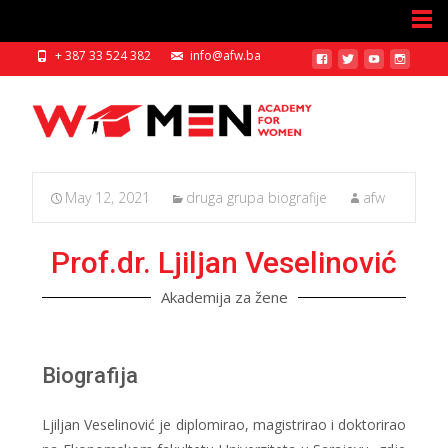
+ 387 33 524 382
info@afw.ba
May 12, 2021
druga grupa biografije
afw
Prof.dr. Ljiljan Veselinović
Akademija za žene
Biografija
Ljiljan Veselinović je diplomirao, magistrirao i doktorirao