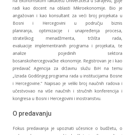
na Ekonomskom fakultetu Univerziteta u Sarajevu, gdje
radi kao docent na oblasti Mikroekonomije. Bio je
angažovan i kao konsultant za veći broj projekata u
Bosni i Hercegovini u području biznis
planiranja, optimizacije i unapređenja procesa,
strateškog menadžmenta, tržišta rada,
evaluacije implementiranih programa i projekata, te
analize pojedinih sektora
bosanskohercegovačke ekonomije. Registrovan je i kao
predavač Agencija za državnu služu BiH na temu
„Izrada Godišnjeg programa rada u institucijama Bosne
i Hercegovine.“ Napisao je veliki broj naučnih radova i
učestvovao na više naučnih i stručnih konferencija i
kongresa u Bosni i Hercegovini i inostranstvu.
O predavanju
Fokus predavanja je upoznati učesnice o budžetu, o