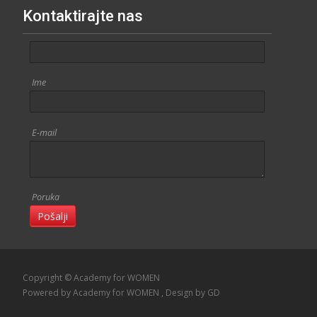
Kontaktirajte nas
Ime
E-mail
Poruka
Pošalji
Copyright © Academy for WOMEN
Powered by Academy for WOMEN
, Design
by GD