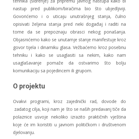
tehnika (sidrenje) za pripremu javnog nastupa kako bi
nastup pred publikom/biračima bio što ubjedljiviji.
Govorićemo i o uticaju unutrašnjeg stanja, čulno
opisivati željena stanja pred neki događaj i raditi na
tome da se prepoznaju obrasci nekog ponašanja.
Objasnićemo kako se unutarnje stanje manifestuje kroz
govor tijela i dinamiku glasa. Vežbaćemo kroz posebnu
tehniku i kako se usaglasiti sa nekim, kako nam
usaglašavanje pomaže da ostvarimo što bolju
komunikaciju sa pojedincem ili grupom.
O projektu
Ovakvi programi, kroz zajednički rad, dovode do
zadatog cilja, koji nam je što se naših predavanj tiče da
polaznice usvoje nekoliko izrazito praktičnih vještina
koje će im koristiti u javnom političkom i društvenom
djelovanju.