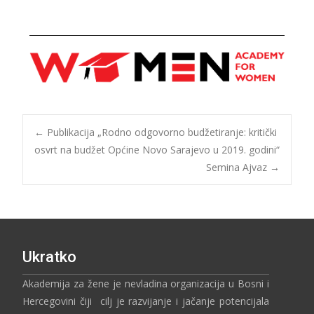
←
Publikacija „Rodno odgovorno budžetiranje: kritički
osvrt na budžet Općine Novo Sarajevo u 2019. godini“
Semina Ajvaz
→
Ukratko
Akademija za žene je nevladina organizacija u Bosni i
Hercegovini čiji cilj je razvijanje i jačanje potencijala