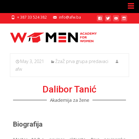
+ 387 33 524 382
info@afw.ba
May 3, 2021
ŽzaŽ prva grupa predavaci
afw
Dalibor Tanić
Akademija za žene
Biografija