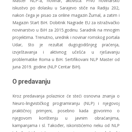
Master NLP-a, novinar, aktivista. Prvo novinarsko
iskustvo po dolasku u Sarajevo stiče na Radiju 202,
nakon čega je pisao za online magazin Žurnal, a zatim i
Magazin Start BiH. Dobitnik Nagrade EU za istraživačko
novinarstvo u BiH za 2015.godinu. Saradnik na mnogim
projektima. Trenutno, urednik i novinar romskog portala
Udar, što je rezultat dugogodišnjeg praćenja,
izvještavanja i aktivnog učešća u rješavanju
problematike Roma u BiH. Sertifikovani NLP Master od
juna 2019. godine (NLP Centar BiH).
O predavanju
Kroz predavanja polaznice će steći osnovna znanja o
Neuro-lingvističkog programiranju (NLP) i njegovoj
praktičnoj primjeni, posebno kada govorimo o
njegovom korištenju u javnim obraćanjima,
kampanjama i sl. Također, iskoristićemo neku od NLP