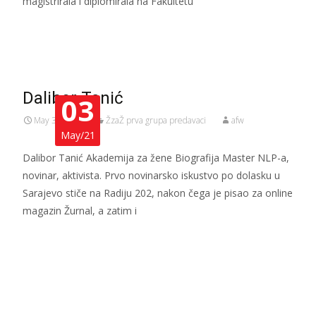
magistrirala i diplomirala na Fakultetu
Read More…
Dalibor Tanić
03
May 3, 2021
ŽzaŽ prva grupa predavaci
afw
May/21
Dalibor Tanić Akademija za žene Biografija Master NLP-a,
novinar, aktivista. Prvo novinarsko iskustvo po dolasku u
Sarajevo stiče na Radiju 202, nakon čega je pisao za online
magazin Žurnal, a zatim i
Read More…