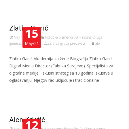
Zlatko Ganić
15
May 15, 2021
Politička pismenost-BiH razina-Druga
May/21
generacija-MODUL III
,
ŽzaŽ prva grupa predavaci
afw
Zlatko Ganić Akademija za žene Biografija Zlatko Ganić –
Digital Media Director (Fabrika Sarajevo). Specijalista za
digitalne medije i iskusni strateg sa 10 godina iskustva u
oglašavanju. Njegov rad uključuje i tradicionalne
Read More…
Alen Kristić
12
May 12, 2021
treca grupa-biografije
,
ŽzaŽ prva grupa