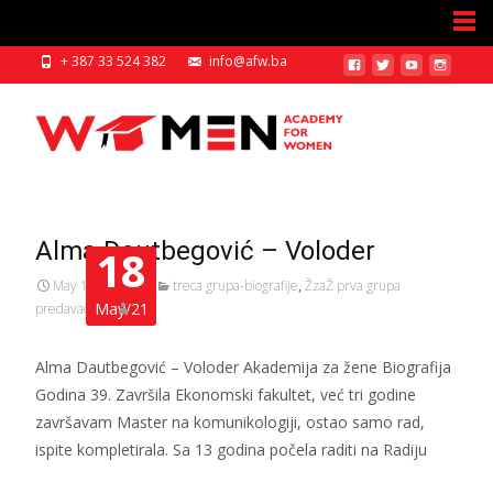
+ 387 33 524 382
info@afw.ba
Alma Dautbegović – Voloder
18
May 18, 2021
treca grupa-biografije
,
ŽzaŽ prva grupa
May/21
predavaci
afw
Alma Dautbegović – Voloder Akademija za žene Biografija
Godina 39. Završila Ekonomski fakultet, već tri godine
završavam Master na komunikologiji, ostao samo rad,
ispite kompletirala. Sa 13 godina počela raditi na Radiju
Read More…