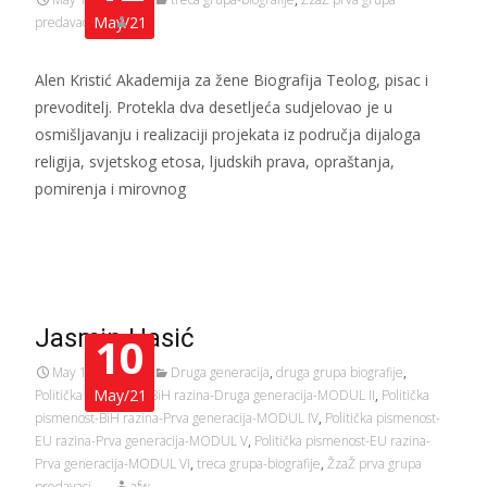
May/21
predavaci
afw
Alen Kristić Akademija za žene Biografija Teolog, pisac i
prevoditelj. Protekla dva desetljeća sudjelovao je u
osmišljavanju i realizaciji projekata iz područja dijaloga
religija, svjetskog etosa, ljudskih prava, opraštanja,
pomirenja i mirovnog
Read More…
Jasmin Hasić
10
May 10, 2021
Druga generacija
,
druga grupa biografije
,
May/21
Politička pismenost-BiH razina-Druga generacija-MODUL II
,
Politička
pismenost-BiH razina-Prva generacija-MODUL IV
,
Politička pismenost-
EU razina-Prva generacija-MODUL V
,
Politička pismenost-EU razina-
Prva generacija-MODUL VI
,
treca grupa-biografije
,
ŽzaŽ prva grupa
predavaci
afw