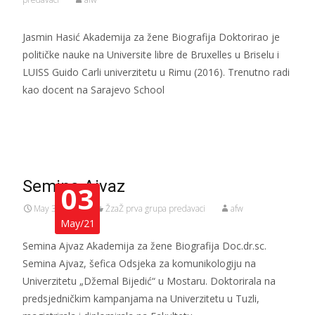
Jasmin Hasić Akademija za žene Biografija Doktorirao je
političke nauke na Universite libre de Bruxelles u Briselu i
LUISS Guido Carli univerzitetu u Rimu (2016). Trenutno radi
kao docent na Sarajevo School
Read More…
Semina Ajvaz
03
May 3, 2021
ŽzaŽ prva grupa predavaci
afw
May/21
Semina Ajvaz Akademija za žene Biografija Doc.dr.sc.
Semina Ajvaz, šefica Odsjeka za komunikologiju na
Univerzitetu „Džemal Bijedić“ u Mostaru. Doktorirala na
predsjedničkim kampanjama na Univerzitetu u Tuzli,