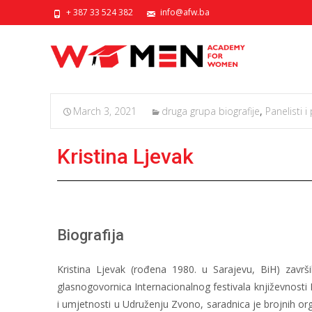
+ 387 33 524 382
info@afw.ba
March 3, 2021
druga grupa biografije
,
Panelisti i
Kristina Ljevak
Biografija
Kristina Ljevak (rođena 1980. u Sarajevu, BiH) završ
glasnogovornica Internacionalnog festivala književnosti
i umjetnosti u Udruženju Zvono, saradnica je brojnih organ