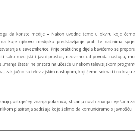
iH mogu da koriste medije – Nakon uvodne teme u okviru koje ćem
udama koje njihovo medijsko predstavljanje prati te načinima sp
etvaranja u saveznike/ice. Prije praktičnog dijela bavićemo se prepo
 kako medijski i javni prostor, neovisno od povoda nastupa, mož
da je „manja šteta“ ne pristati na učešće u nekom televizijskom prog
, zaključno sa televizijskim nastupom, koji ćemo snimati i na kraju zaj
iji postojećeg znanja polaznica, sticanju novih znanja i vještina za 
rilikom plasiranja sadržaja koje želimo da komuniciramo s javnošću.