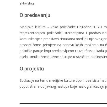
aktivistica.
O predavanju
Medijska kultura – kako političarke i biračice u B
reprezentacijom političarki, stereotipima i predras
komunikacije s predstavnicima/ama medija i njihovog pr
pronaći ćemo primjere na osnovu kojih možemo naučiti
političke partije koju predstavljamo te izdefinisati ka
dijela simuliraćemo javne nastupe u različitim okolnostima
O projektu
Edukacije na temu medijske kulture doprinose sistematizac
poput straha od javnog nastupa koje nas ograničavaju p