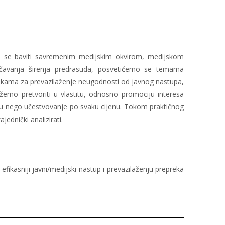
o se baviti savremenim medijskim okvirom, medijskom
rječavanja širenja predrasuda, posvetićemo se temama
rukama za prevazilaženje neugodnosti od javnog nastupa,
emo pretvoriti u vlastitu, odnosno promociju interesa
ramu nego učestvovanje po svaku cijenu. Tokom praktičnog
ednički analizirati.
efikasniji javni/medijski nastup i prevazilaženju prepreka