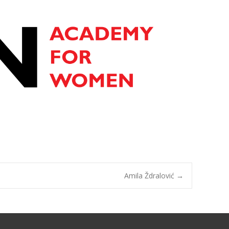
Amila Ždralović
→