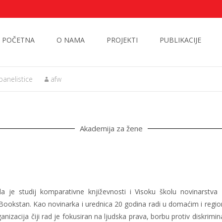
POČETNA
O NAMA
PROJEKTI
PUBLIKACIJE
 panelistice
afw
Akademija za žene
ila je studij komparativne književnosti i Visoku školu novinarstv
 Bookstan. Kao novinarka i urednica 20 godina radi u domaćim i region
izacija čiji rad je fokusiran na ljudska prava, borbu protiv diskrimin