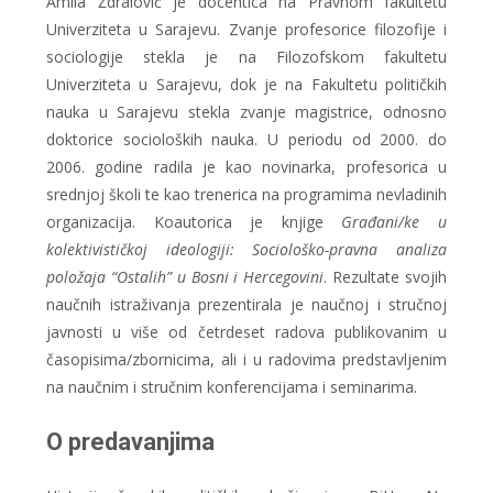
Amila Ždralović je docentica na Pravnom fakultetu
Univerziteta u Sarajevu. Zvanje profesorice filozofije i
sociologije stekla je na Filozofskom fakultetu
Univerziteta u Sarajevu, dok je na Fakultetu političkih
nauka u Sarajevu stekla zvanje magistrice, odnosno
doktorice socioloških nauka. U periodu od 2000. do
2006. godine radila je kao novinarka, profesorica u
srednjoj školi te kao trenerica na programima nevladinih
organizacija. Koautorica je knjige
Građani/ke u
kolektivističkoj ideologiji: Sociološko-pravna analiza
položaja “Ostalih” u Bosni i Hercegovini
. Rezultate svojih
naučnih istraživanja prezentirala je naučnoj i stručnoj
javnosti u više od četrdeset radova publikovanim u
časopisima/zbornicima, ali i u radovima predstavljenim
na naučnim i stručnim konferencijama i seminarima.
O predavanjima