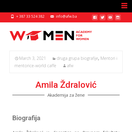
+ 387 33 524 382
info@afw.ba
March 3, 2021
druga grupa biografije
,
Mentori i
mentorice-world caffe
afw
Amila Ždralović
Akademija za žene
Biografija