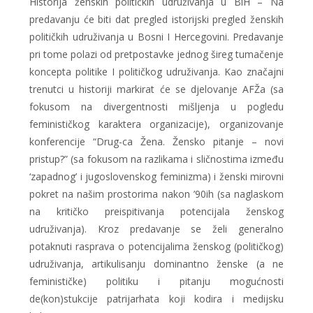
Historija ženskih političkih udruživanja u BiH – Na
predavanju će biti dat pregled istorijski pregled ženskih
političkih udruživanja u Bosni I Hercegovini. Predavanje
pri tome polazi od pretpostavke jednog šireg tumačenje
koncepta politike I političkog udruživanja. Kao značajni
trenutci u historiji markirat će se djelovanje AFŽa (sa
fokusom na divergentnosti mišljenja u pogledu
feminističkog karaktera organizacije), organizovanje
konferencije “Drug-ca Žena. Žensko pitanje – novi
pristup?” (sa fokusom na razlikama i sličnostima između
‘zapadnog’ i jugoslovenskog feminizma) i ženski mirovni
pokret na našim prostorima nakon ’90ih (sa naglaskom
na kritičko preispitivanja potencijala ženskog
udruživanja). Kroz predavanje se želi generalno
potaknuti rasprava o potencijalima ženskog (političkog)
udruživanja, artikulisanju dominantno ženske (a ne
feminističke) politiku i pitanju mogućnosti
de(kon)stukcije patrijarhata koji kodira i medijsku