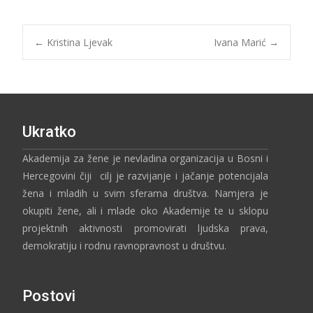
←
Kristina Ljevak
Ivana Marić
→
Ukratko
Akademija za žene je nevladina organizacija u Bosni i
Hercegovini čiji cilj je razvijanje i jačanje potencijala
žena i mladih u svim sferama društva. Namjera je
okupiti žene, ali i mlade oko Akademije te u sklopu
projektnih aktivnosti promovirati ljudska prava,
demokratiju i rodnu ravnopravnost u društvu.
Postovi