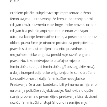
kulturu.
Problem plitičke subjektivizacije: reprezentacija žena i
feminiz(a)ma – Predavanje će krenuti od teorije Carol
Gilligan i razlike između etike brige i etike pravde. Iako je
Gilligan bila psihologinja njen rad je imao značajan
uticaj na kasnije feminističke torije, a posebno na one iz
oblasti prava čime je otvoren prostor za preispitivanja
pravnih sistema utemeljenih na etici pravednosti i
mogućnosti etike brige da preoblikuje različite grane
prava. No, iako nedvojbeno značajno mjesto
feminističke teorije (i feminističkog/ženskog aktivizma),
u dalje interpretacije etike brige iznjedrile su i određene
kontradiktornosti i dalje feminističke nesuglasice.
Predavanje će u tom kontekstu biti primarno usmjereno
na pitanja političke subjektivizacije. Radi uvida u opšte
stanje problema u prvom dijelu predavanja biće skicirani
različiti feministički pristupi (shodno razumijevanju