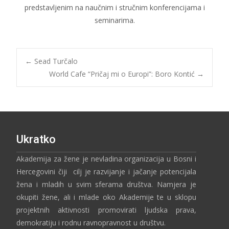
predstavljenim na naučnim i stručnim konferencijama i
seminarima.
←
Sead Turčalo
World Cafe “Pričaj mi o Europi”: Boro Kontić
→
Ukratko
Akademija za žene je nevladina organizacija u Bosni i
Hercegovini čiji cilj je razvijanje i jačanje potencijala
žena i mladih u svim sferama društva. Namjera je
okupiti žene, ali i mlade oko Akademije te u sklopu
projektnih aktivnosti promovirati ljudska prava,
demokratiju i rodnu ravnopravnost u društvu.