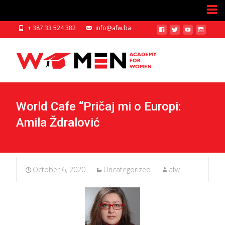
+ 387 33 524 382
info@afw.ba
World Cafe “Pričaj mi o Europi:
Amila Ždralović
October 6, 2020
Uncategorized
afw