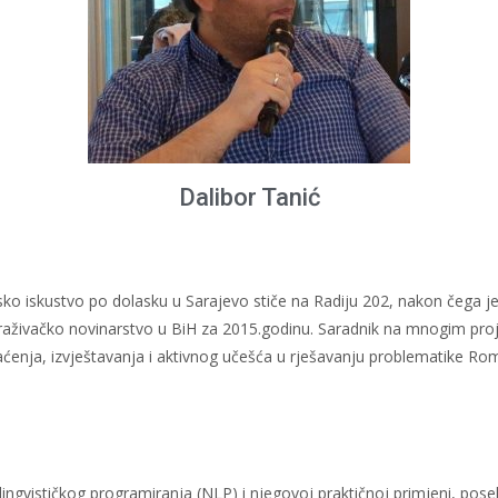
Dalibor Tanić
sko iskustvo po dolasku u Sarajevo stiče na Radiju 202, nakon čega je
traživačko novinarstvo u BiH za 2015.godinu. Saradnik na mnogim pro
raćenja, izvještavanja i aktivnog učešća u rješavanju problematike Ro
ngvističkog programiranja (NLP) i njegovoj praktičnoj primjeni, pos