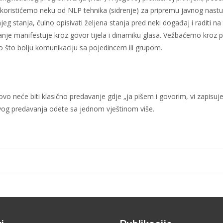
oristićemo neku od NLP tehnika (sidrenje) za pripremu javnog nastu
šnjeg stanja, čulno opisivati željena stanja pred neki događaj i raditi
je manifestuje kroz govor tijela i dinamiku glasa. Vežbaćemo kroz po
što bolju komunikaciju sa pojedincem ili grupom.
vo neće biti klasično predavanje gdje „ja pišem i govorim, vi zapisuj
ovog predavanja odete sa jednom vještinom više.