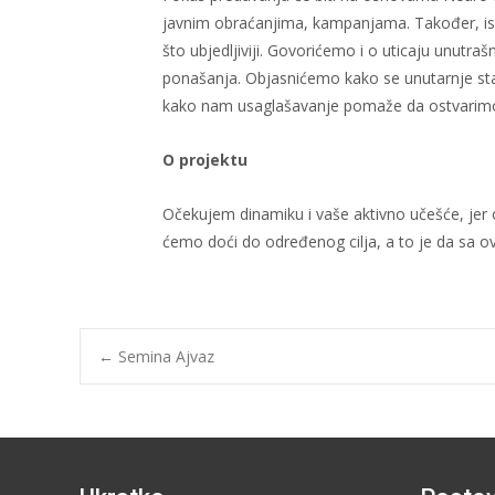
javnim obraćanjima, kampanjama. Također, isk
što ubjedljiviji. Govorićemo i o uticaju unutra
ponašanja. Objasnićemo kako se unutarnje stan
kako nam usaglašavanje pomaže da ostvarimo 
O projektu
Očekujem dinamiku i vaše aktivno učešće, jer o
ćemo doći do određenog cilja, a to je da sa 
←
Semina Ajvaz