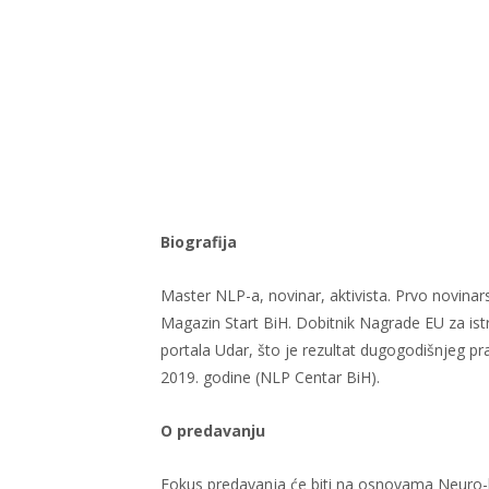
Biografija
Master NLP-a, novinar, aktivista. Prvo novinar
Magazin Start BiH. Dobitnik Nagrade EU za is
portala Udar, što je rezultat dugogodišnjeg p
2019. godine (NLP Centar BiH).
O predavanju
Fokus predavanja će biti na osnovama Neuro-li