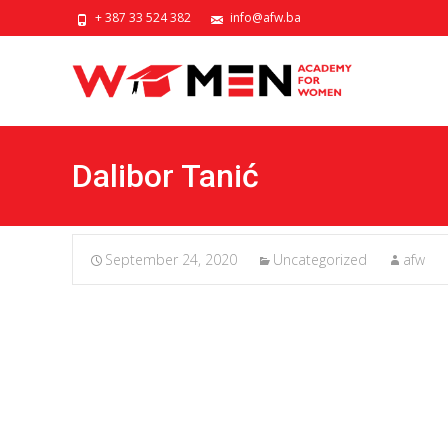
+ 387 33 524 382
info@afw.ba
Dalibor Tanić
September 24, 2020
Uncategorized
afw