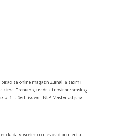
 pisao za online magazin Žurnal, a zatim i
jektima. Trenutno, urednik i novinar romskog
ma u BiH. Sertifikovani NLP Master od juna
ebno kada govorimo o njegovoj primjeni u