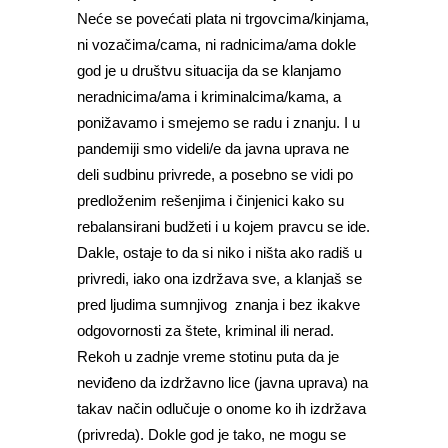
Neće se povećati plata ni trgovcima/kinjama,
ni vozačima/cama, ni radnicima/ama dokle
god je u društvu situacija da se klanjamo
neradnicima/ama i kriminalcima/kama, a
ponižavamo i smejemo se radu i znanju. I u
pandemiji smo videli/e da javna uprava ne
deli sudbinu privrede, a posebno se vidi po
predloženim rešenjima i činjenici kako su
rebalansirani budžeti i u kojem pravcu se ide.
Dakle, ostaje to da si niko i ništa ako radiš u
privredi, iako ona izdržava sve, a klanjaš se
pred ljudima sumnjivog znanja i bez ikakve
odgovornosti za štete, kriminal ili nerad.
Rekoh u zadnje vreme stotinu puta da je
neviđeno da izdržavno lice (javna uprava) na
takav način odlučuje o onome ko ih izdržava
(privreda). Dokle god je tako, ne mogu se