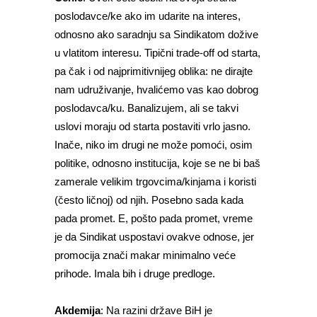
poslodavce/ke ako im udarite na interes,
odnosno ako saradnju sa Sindikatom dožive
u vlatitom interesu. Tipični trade-off od starta,
pa čak i od najprimitivnijeg oblika: ne dirajte
nam udruživanje, hvalićemo vas kao dobrog
poslodavca/ku. Banalizujem, ali se takvi
uslovi moraju od starta postaviti vrlo jasno.
Inače, niko im drugi ne može pomoći, osim
politike, odnosno institucija, koje se ne bi baš
zamerale velikim trgovcima/kinjama i koristi
(često ličnoj) od njih. Posebno sada kada
pada promet. E, pošto pada promet, vreme
je da Sindikat uspostavi ovakve odnose, jer
promocija znači makar minimalno veće
prihode. Imala bih i druge predloge.
Akdemija
: Na razini države BiH je