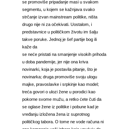
se promoviše pripadanje masi u svakom
segmentu, u kojem se kažnjava svako
strčanje izvan mainstream politike, ništa
drugo nije ni za očekivati. Uostalom, i
predstavnice u političkom životu im šalju
takve poruke. Jednoj je šef partije bog ili
kaže da
se neće pristati na smanjenje visokih prihoda
u doba pandemije, jer nije ona kriva
novinarki, koja je postavila pitanje, što je
novinarka; druga promoviše svoju ulogu
majke, pravoslavke i srpkinje kao model;
treća govori o ulozi žene u porodici kao
pokorne svome mužu, a retko ćete čuti da
se oglase žene iz politike i pobune kad je
vređanju izložena žena iz suprotnog
političkog tabora. O tome ne vode računa ni