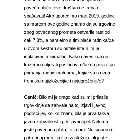
poveća plaća, ovo društvo ne treba ni
spašavati! Ako uporedimo mart 2019. godine
sa martom ove godine znamo da su trgovine
zbog povećanog prometa ostvarile rast od
čak 7,3%, a paralelno s tim plaće radnika/ca
u ovom sektoru su ostale iste ili im je
isplaćivan minimalac. Kako navesti da ne
kažemo natjerati poslodavce/ke da povećaju
primanja radnicima/cama, koji/e su u ovom
trenutku najizloženiji/e i najugroženiji/e?
Cenić
: Bilo mi je drago kad su mi prilazile
trgovkinje da zahvale na toj izjavi i javnoj
podršci jer, koliko znam, bila je prva takva
javna zahvalnost i prvi javni apel. Nekima
jeste povećana plata, to znam. Ne sigurno u
potrebnoj meri i koliko zaslužuju, ali jeste.