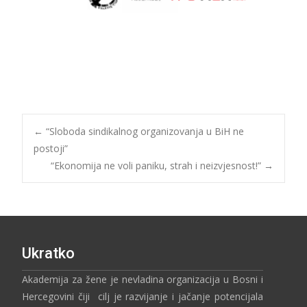
←
“Sloboda sindikalnog organizovanja u BiH ne
postoji”
“Ekonomija ne voli paniku, strah i neizvjesnost!”
→
Ukratko
Akademija za žene je nevladina organizacija u Bosni i
Hercegovini čiji cilj je razvijanje i jačanje potencijala