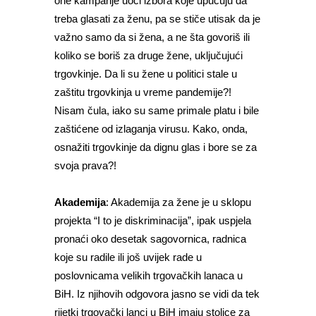
one kampanje uoči izbora koje upućuju da
treba glasati za ženu, pa se stiče utisak da je
važno samo da si žena, a ne šta govoriš ili
koliko se boriš za druge žene, uključujući
trgovkinje. Da li su žene u politici stale u
zaštitu trgovkinja u vreme pandemije?!
Nisam čula, iako su same primale platu i bile
zaštićene od izlaganja virusu. Kako, onda,
osnažiti trgovkinje da dignu glas i bore se za
svoja prava?!
Akademija
: Akademija za žene je u sklopu
projekta “I to je diskriminacija”, ipak uspjela
pronaći oko desetak sagovornica, radnica
koje su radile ili još uvijek rade u
poslovnicama velikih trgovačkih lanaca u
BiH. Iz njihovih odgovora jasno se vidi da tek
rijetki trgovački lanci u BiH imaju stolice za