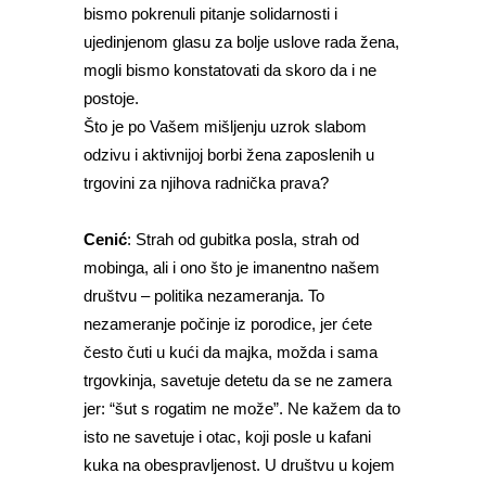
bismo pokrenuli pitanje solidarnosti i
ujedinjenom glasu za bolje uslove rada žena,
mogli bismo konstatovati da skoro da i ne
postoje.
Što je po Vašem mišljenju uzrok slabom
odzivu i aktivnijoj borbi žena zaposlenih u
trgovini za njihova radnička prava?
Cenić
: Strah od gubitka posla, strah od
mobinga, ali i ono što je imanentno našem
društvu – politika nezameranja. To
nezameranje počinje iz porodice, jer ćete
često čuti u kući da majka, možda i sama
trgovkinja, savetuje detetu da se ne zamera
jer: “šut s rogatim ne može”. Ne kažem da to
isto ne savetuje i otac, koji posle u kafani
kuka na obespravljenost. U društvu u kojem