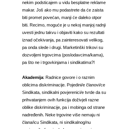
nekim podsticajem u vidu besplatne reklame
makar. Još ako mu podastrete da će zaista
biti promet povećan, manji će daleko otpor
biti. Recimo, moguće je u nekoj manjoj radnji
uvesti jednu takvu i objaviti kako su rezultati
iznad očekivanja, pa zainteresovati velikog,
pa onda slede i drugi. Marketinški trikovi su
dozvoljeni trgovcima (poslodavcima/kama),
pa što ne i trgovkinjama i sindikatima?!
Akademija
: Radnice govore i o raznim
oblicima diskriminacije. Pojedini/e članovi/ce
Sindikata, sindikalni povjerenici/e tvrde da su
prihvatanjem ovih funkcija doživjeli razne
oblike diskriminacije, pa i mobinga od strane
nadređenih. Neke trgovine više nemaju ni
člana/icu Sindikata, ni sindikalnog/nu