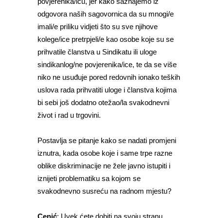
povjerenika/icu, jer kako saznajemo iz
odgovora naših sagovornica da su mnogi/e
imali/e priliku vidjeti što su sve njihove
kolege/ice pretrpjeli/e kao osobe koje su se
prihvatile članstva u Sindikatu ili uloge
sindikanlog/ne povjerenika/ice, te da se više
niko ne usuđuje pored redovnih ionako teških
uslova rada prihvatiti uloge i članstva kojima
bi sebi još dodatno otežao/la svakodnevni
život i rad u trgovini.
Postavlja se pitanje kako se nadati promjeni
iznutra, kada osobe koje i same trpe razne
oblike diskriminacije ne žele javno istupiti i
iznijeti problematiku sa kojom se
svakodnevno susreću na radnom mjestu?
Cenić
: Uvek ćete dobiti na svoju stranu