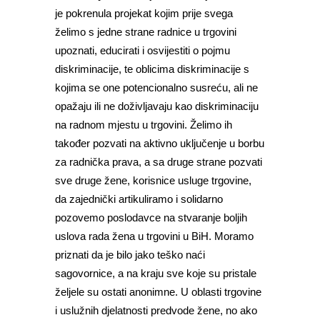
je pokrenula projekat kojim prije svega
želimo s jedne strane radnice u trgovini
upoznati, educirati i osvijestiti o pojmu
diskriminacije, te oblicima diskriminacije s
kojima se one potencionalno susreću, ali ne
opažaju ili ne doživljavaju kao diskriminaciju
na radnom mjestu u trgovini. Želimo ih
također pozvati na aktivno uključenje u borbu
za radnička prava, a sa druge strane pozvati
sve druge žene, korisnice usluge trgovine,
da zajednički artikuliramo i solidarno
pozovemo poslodavce na stvaranje boljih
uslova rada žena u trgovini u BiH. Moramo
priznati da je bilo jako teško naći
sagovornice, a na kraju sve koje su pristale
željele su ostati anonimne. U oblasti trgovine
i uslužnih djelatnosti predvode žene, no ako