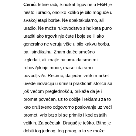
Cenić
: Istine radi, Sindikat trgovine u FBiH je
nešto i uradio, onoliko koliko je bilo moguće u
svakoj etapi borbe. Ne spaktakularno, ali
uradio. Ne može rukovodstvo sindikata puno
uraditi ako trgovkinje ćute i boje se ili ako
generalno ne veruju više u bilo kakvu borbu,
pa i sindikalnu. Znam da će smešno
izgledati, ali imajte na umu da smo mi
robovi/pkinje mode, mase i da smo
povodljivi/e. Recimo, da jedan veliki market
uvede inovaciju u smislu praktičnih stolica sa
još većom preglednošću, prikaže da je i
promet povećan, uz to dobije i reklamu za to
kao društveno odgovorno poslovanje uz veći
promet, vrlo brzo bi se primilo i kod ostalih
velikih. Za početak. Drugačije teško. Bitno je
dobiti tog jednog, tog prvog, a to se može