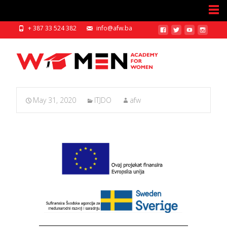
+ 387 33 524 382
info@afw.ba
May 31, 2020
ITJDO
afw