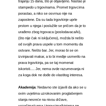
trajanju 15 dana, što je objavljeno. Nastao je
stampedo u trgovinama. Promet trgovcima
porastao, a niko se osvrnuo nije na
zaposlene. Da su tada trgovkinje uprle
prstom u njega i poslužile se pričom da je to
urađeno zbog trgovaca (poslodavaca/ki),
(što nije čak ni isključeno), možda bi nešto
od svojih prava uspele u tom momentu da
ostvare. Nešto bar. Jer, morao bi se on
izvinjavati makar, a to bi medije usmerilo na
prava trgovkinja, pa se taj momenat
iskoristi…. Jer, nema ovde razumevanja ni
za koga dok ne dođe do vlastitog interesa.
Akademija
: Nedavno ste izjavili da ako se u
ovim uvjetima uzrokovanim proglašenjem
stanja nesreće na nivou države,
vozačima/cama i trgovcima/kinjama ne