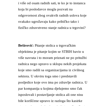
i više od osam radnih sati, te ko je to instanca
koja bi poslodavce mogla pozvati na
odgovornost zbog ovakvih radnih uslova koje
svakako ugrožavaju kako prihičko tako i
fizičko zdravstveno stanje radnica u trgovini?
Beširović:
Pitanje stolica u trgovačkim
objektima je pitanje kojim se STBIH bavio u
više navrata i to moram priznati ne po pritužbi
radnica nego upravo u sklopu nekih projekata
koje smo radili sa organizacijama iz civilnog
sektora. U okviru toga smo i predstavili
posljedice koje ovo ima po zdravlje radnica. U
par kompanija u kojima djelujemo smo čak
isposlovali i postavljanje stolica ali one nisu
bile korišćene upravo iz razloga što kasirke