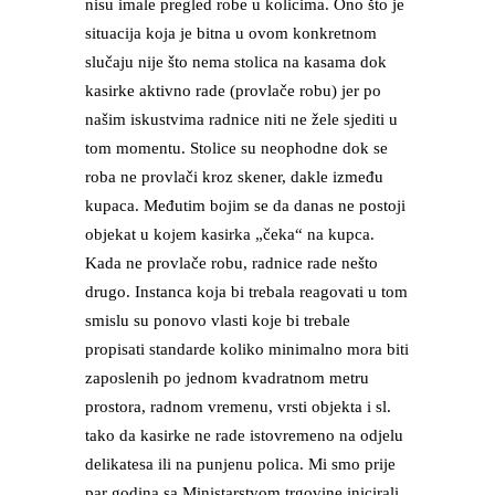
nisu imale pregled robe u kolicima. Ono što je
situacija koja je bitna u ovom konkretnom
slučaju nije što nema stolica na kasama dok
kasirke aktivno rade (provlače robu) jer po
našim iskustvima radnice niti ne žele sjediti u
tom momentu. Stolice su neophodne dok se
roba ne provlači kroz skener, dakle između
kupaca. Međutim bojim se da danas ne postoji
objekat u kojem kasirka „čeka“ na kupca.
Kada ne provlače robu, radnice rade nešto
drugo. Instanca koja bi trebala reagovati u tom
smislu su ponovo vlasti koje bi trebale
propisati standarde koliko minimalno mora biti
zaposlenih po jednom kvadratnom metru
prostora, radnom vremenu, vrsti objekta i sl.
tako da kasirke ne rade istovremeno na odjelu
delikatesa ili na punjenu polica. Mi smo prije
par godina sa Ministarstvom trgovine inicirali