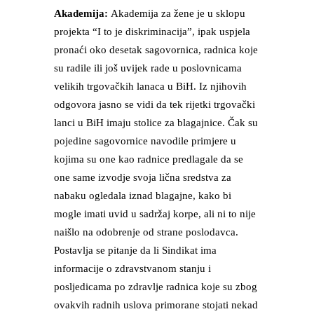
Akademija:
Akademija za žene je u sklopu
projekta “I to je diskriminacija”, ipak uspjela
pronaći oko desetak sagovornica, radnica koje
su radile ili još uvijek rade u poslovnicama
velikih trgovačkih lanaca u BiH. Iz njihovih
odgovora jasno se vidi da tek rijetki trgovački
lanci u BiH imaju stolice za blagajnice. Čak su
pojedine sagovornice navodile primjere u
kojima su one kao radnice predlagale da se
one same izvodje svoja lična sredstva za
nabaku ogledala iznad blagajne, kako bi
mogle imati uvid u sadržaj korpe, ali ni to nije
naišlo na odobrenje od strane poslodavca.
Postavlja se pitanje da li Sindikat ima
informacije o zdravstvanom stanju i
posljedicama po zdravlje radnica koje su zbog
ovakvih radnih uslova primorane stojati nekad