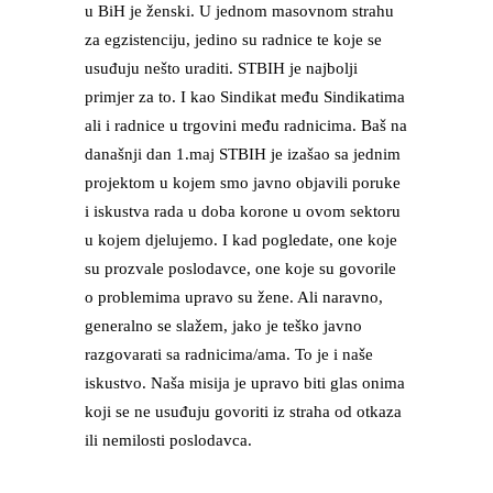
u BiH je ženski. U jednom masovnom strahu
za egzistenciju, jedino su radnice te koje se
usuđuju nešto uraditi. STBIH je najbolji
primjer za to. I kao Sindikat među Sindikatima
ali i radnice u trgovini među radnicima. Baš na
današnji dan 1.maj STBIH je izašao sa jednim
projektom u kojem smo javno objavili poruke
i iskustva rada u doba korone u ovom sektoru
u kojem djelujemo. I kad pogledate, one koje
su prozvale poslodavce, one koje su govorile
o problemima upravo su žene. Ali naravno,
generalno se slažem, jako je teško javno
razgovarati sa radnicima/ama. To je i naše
iskustvo. Naša misija je upravo biti glas onima
koji se ne usuđuju govoriti iz straha od otkaza
ili nemilosti poslodavca.