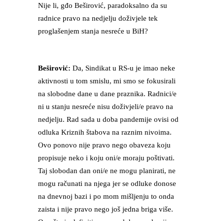
Nije li, gđo Beširović, paradoksalno da su
radnice pravo na nedjelju doživjele tek
proglašenjem stanja nesreće u BiH?
Beširović:
Da, Sindikat u RS-u je imao neke
aktivnosti u tom smislu, mi smo se fokusirali
na slobodne dane u dane praznika. Radnici/e
ni u stanju nesreće nisu doživjeli/e pravo na
nedjelju. Rad sada u doba pandemije ovisi od
odluka Kriznih štabova na raznim nivoima.
Ovo ponovo nije pravo nego obaveza koju
propisuje neko i koju oni/e moraju poštivati.
Taj slobodan dan oni/e ne mogu planirati, ne
mogu računati na njega jer se odluke donose
na dnevnoj bazi i po mom mišljenju to onda
zaista i nije pravo nego još jedna briga više.