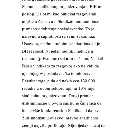
Sloboda sindikalnog organizovanja u BiH ne
postoji. Da bi mi kao Sinidkat razgovarali
uopšte o članstvu u Sindikatu moramo imati
pismeno odobrenje poslodavca/ke. To je
naravno u suprotnosti sa svim zakonima,
Ustavom, međunarodnim standardima ali je
BH realnost. Ni jedan radnik i radnica u
realnom (privatnom) sektoru neće uopšte dati
šansu Sindikatu za razgovor ako ne vidi da
njen/njegov poslodavac/ka to odobrava.
Rezultat toga je da od nekih cca 150.000
radnika u ovom sektoru njih ni 10% nije
sindikalno organizovano. Drugi primjer
diskriminacije u ovom smislu je činjenica da
imate više konkurentskih Sindikata i da tzv.
Žuti sindikati u ovakvoj pravno anarhičnoj
zemlji najviše profitiraju. Nije rijedak slučaj da