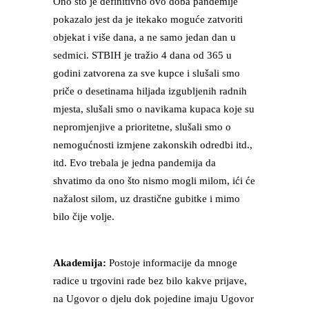
Ono što je definitivno ovo doba pandemije
pokazalo jest da je itekako moguće zatvoriti
objekat i više dana, a ne samo jedan dan u
sedmici. STBIH je tražio 4 dana od 365 u
godini zatvorena za sve kupce i slušali smo
priče o desetinama hiljada izgubljenih radnih
mjesta, slušali smo o navikama kupaca koje su
nepromjenjive a prioritetne, slušali smo o
nemogućnosti izmjene zakonskih odredbi itd.,
itd. Evo trebala je jedna pandemija da
shvatimo da ono što nismo mogli milom, ići će
nažalost silom, uz drastične gubitke i mimo
bilo čije volje.
Akademija:
Postoje informacije da mnoge
radice u trgovini rade bez bilo kakve prijave,
na Ugovor o djelu dok pojedine imaju Ugovor