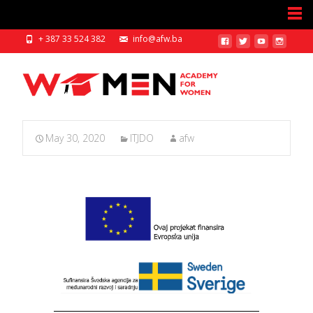
+ 387 33 524 382
info@afw.ba
May 30, 2020
ITJDO
afw