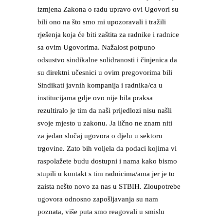
izmjena Zakona o radu upravo ovi Ugovori su
bili ono na što smo mi upozoravali i tražili
rješenja koja će biti zaštita za radnike i radnice
sa ovim Ugovorima. Nažalost potpuno
odsustvo sindikalne solidranosti i činjenica da
su direktni učesnici u ovim pregovorima bili
Sindikati javnih kompanija i radnika/ca u
institucijama gdje ovo nije bila praksa
rezultiralo je tim da naši prijedlozi nisu našli
svoje mjesto u zakonu. Ja lično ne znam niti
za jedan slučaj ugovora o djelu u sektoru
trgovine. Zato bih voljela da podaci kojima vi
raspolažete budu dostupni i nama kako bismo
stupili u kontakt s tim radnicima/ama jer je to
zaista nešto novo za nas u STBIH. Zloupotrebe
ugovora odnosno zapošljavanja su nam
poznata, više puta smo reagovali u smislu