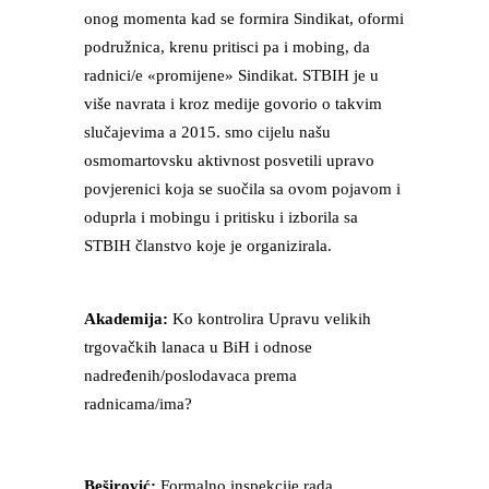
onog momenta kad se formira Sindikat, oformi
podružnica, krenu pritisci pa i mobing, da
radnici/e «promijene» Sindikat. STBIH je u
više navrata i kroz medije govorio o takvim
slučajevima a 2015. smo cijelu našu
osmomartovsku aktivnost posvetili upravo
povjerenici koja se suočila sa ovom pojavom i
oduprla i mobingu i pritisku i izborila sa
STBIH članstvo koje je organizirala.
Akademija:
Ko kontrolira Upravu velikih
trgovačkih lanaca u BiH i odnose
nadređenih/poslodavaca prema
radnicama/ima?
Beširović:
Formalno inspekcije rada.