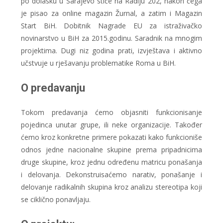
po dolasku u Sarajevo stiče na Radiju 202, nakon čega
je pisao za online magazin Žurnal, a zatim i Magazin
Start BiH. Dobitnik Nagrade EU za istraživačko
novinarstvo u BiH za 2015.godinu. Saradnik na mnogim
projektima. Dugi niz godina prati, izvještava i aktivno
učstvuje u rješavanju problematike Roma u BiH.
O predavanju
Tokom predavanja ćemo objasniti funkcionisanje
pojedinca unutar grupe, ili neke organizacije. Također
ćemo kroz konkretne primere pokazati kako funkcioniše
odnos jedne nacionalne skupine prema pripadnicima
druge skupine, kroz jednu određenu matricu ponašanja
i delovanja. Dekonstruisaćemo narativ, ponašanje i
delovanje radikalnih skupina kroz analizu stereotipa koji
se ciklično ponavljaju.