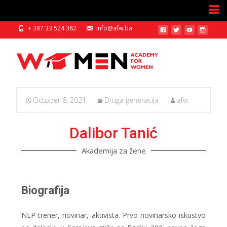
+ 387 33 524 382
info@afw.ba
October 6, 2021
Druga generacija
afw
Dalibor Tanić
Akademija za žene
Biografija
NLP trener, novinar, aktivista. Prvo novinarsko iskustvo