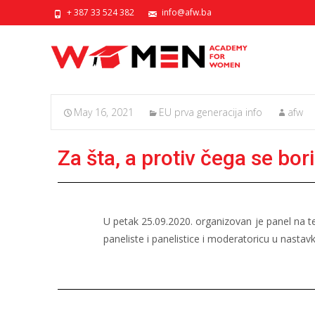
+ 387 33 524 382
info@afw.ba
May 16, 2021
EU prva generacija info
afw
Za šta, a protiv čega se bo
U petak 25.09.2020. organizovan je panel na
paneliste i panelistice i moderatoricu u nastavk