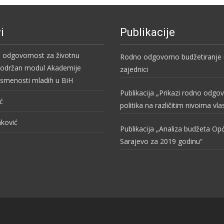
i
Publikacije
i odgovornost za životnu
Rodno odgovorno budžetiranje u
– održan modul Akademije
zajednici
pismenosti mladih u BiH
Publikacija „Prikazi rodno odgo
ć
politika na različitim nivoima vla
aković
Publikacija „Analiza budžeta O
Sarajevo za 2019 godinu“