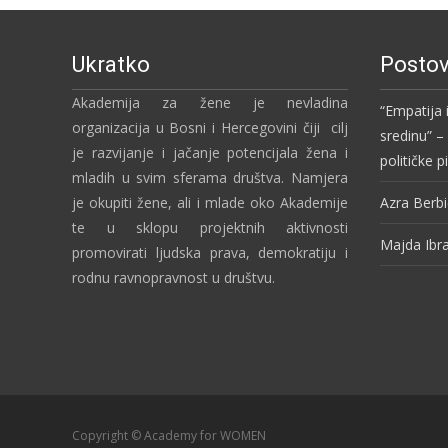
Ukratko
Postov
Akademija za žene je nevladina
“Empatija 
organizacija u Bosni i Hercegovini čiji cilj
sredinu” 
je razvijanje i jačanje potencijala žena i
političke 
mladih u svim sferama društva. Namjera
je okupiti žene, ali i mlade oko Akademije
Azra Berbi
te u sklopu projektnih aktivnosti
Majda Ibr
promovirati ljudska prava, demokratiju i
rodnu ravnopravnost u društvu.
Copyright © Academy for WOMEN