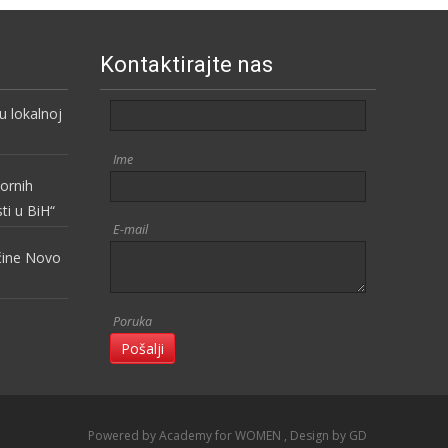
Kontaktirajte nas
 lokalnoj
Ime
vornih
sti u BiH“
E-mail
pćine Novo
Poruka
Pošalji
Powered by Academy for WOMEN
, Design
by GD