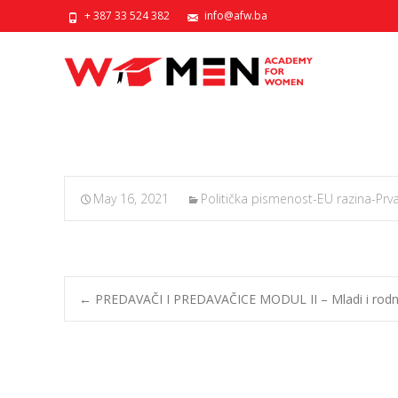
+ 387 33 524 382
info@afw.ba
May 16, 2021
Politička pismenost-EU razina-Prva
←
PREDAVAČI I PREDAVAČICE MODUL II – Mladi i rodn