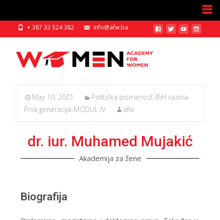
+ 387 33 524 382
info@afw.ba
May 10, 2021
Politička pismenost-BiH razina-
Prva generacija-MODUL IV
afw
dr. iur. Muhamed Mujakić
Akademija za žene
Biografija