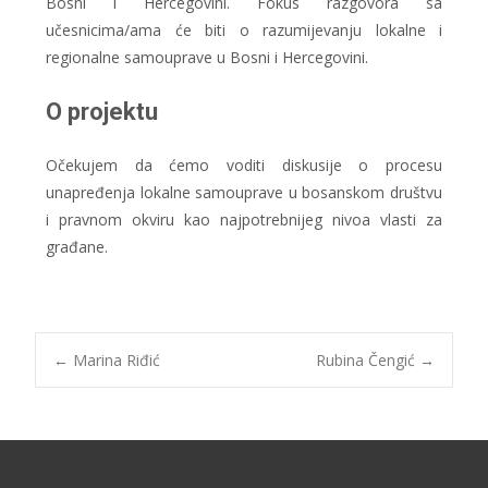
Bosni i Hercegovini. Fokus razgovora sa
učesnicima/ama će biti o razumijevanju lokalne i
regionalne samouprave u Bosni i Hercegovini.
O projektu
Očekujem da ćemo voditi diskusije o procesu
unapređenja lokalne samouprave u bosanskom društvu
i pravnom okviru kao najpotrebnijeg nivoa vlasti za
građane.
←
Marina Riđić
Rubina Čengić
→