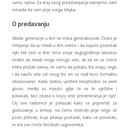
samo njima. Za kraj ovog predstavljanja namjerno sam
ostavila da sam prije svega Majka.
O predavanju
Mlade generacije u BiH ne treba generalizovati. Često je
mišljenje da su mladi u BiH inertni i da najveći postotak
njih želi otići iz BiH. Kroz svoje dugogodišnje iskustvo
tvrdim da mladi mogu mnogo više, ali da im se češće
treba pružati šansa, ne samo da pokažu šta znaju, nego
i da nauče više od onog što im se nudi kroz formalno
obrazovanje. Kada steknu vještine neophodne za javni
govor, mediji su mjesto gdje će se te vještine i
pokazati, bez obzira o kojoj vrsti prezentiranja je riječ.
Cilj ove radionice je pokazati kako se pripremiti za
gostovanje u emisiji, na čemu inistirati prije nego se
poziv prihvati, koja pitanja postaviti, kako se ponašati,
te šta sve može dočekati sagovornika.