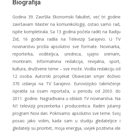
Biografija
Godina 39. Završila Ekonomski fakultet, već tri godine
završavam Master na komunikologiji, ostao samo rad,
ispite kompletirala. Sa 13 godina počela raditi na Radiju
Zid, 16 godina radila na Televiziji Sarajevo. U TV
novinarstvu prošla apsolutno sve formate. Novinarka,
reporterka, voditeljica, urednica, sjajno snimam,
montiram. Informativna redakcija, revijalna, sport,
kultura, društvene teme – sve može. Vodila redakciju od
12 osoba. Autorski projekat Obavezan smjer doživio
370 izdanja na TV Sarajevo. Eurovizijsko takmičenje
ispratila sa osam reportaža, u periodu od 2003. do
2011. godine. Nagrađivana u oblasti TV novinarstva. Na
N1 televiziji prezenterka i producentica. Radim jutarnji
program Novi dan. Pokrivamo apsolutno sve teme. Svoj
posao jako volim, kada sam u studiju gledateljice i
gledatelji su prioritet, moja energija, uvijek pozitivna ide