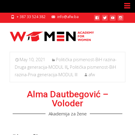
+ 387 33 524 382
info@afw.ba
May 10, 2021
Politička pismenost-BiH razina-
Druga generacija-MODUL III
,
Politička pismenost-BiH
razina-Prva generacija-MODUL III
afw
Alma Dautbegović –
Voloder
Akademija za žene