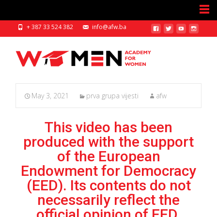
+ 387 33 524 382
info@afw.ba
May 3, 2021
prva grupa vijesti
afw
This video has been
produced with the support
of the European
Endowment for Democracy
(EED). Its contents do not
necessarily reflect the
official opinion of EED.