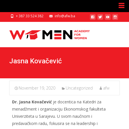
+ 387 33 524 382
info@afw.ba
Jasna Kovačević
November 19, 2020
Uncategorized
afw
Dr.
Jasna Kovačević
je docentica na Katedri za
menadžment i organizaciju Ekonomskog fakulteta
Univerziteta u Sarajevu. U svom naučnom i
predavačkom radu, fokusira se na leadership i