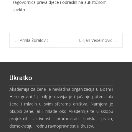
zagovornica prava djece i odraslih na autističnom
spektru.
←
Amila Ždralović
Ljiljan Veselinović
→
Ukratko
Akademija za žene je nevladina organizacija u Bosni i
Hercegovini čiji cilj je razvijanje i jačanje potencijala
žena i mladih u svim sferama društva. Namjera je
okupiti žene, ali i mlade oko Akademije te u sklopu
projektnih aktivnosti promovirati ljudska prava,
demokratiju i rodnu ravnopravnost u društvu.