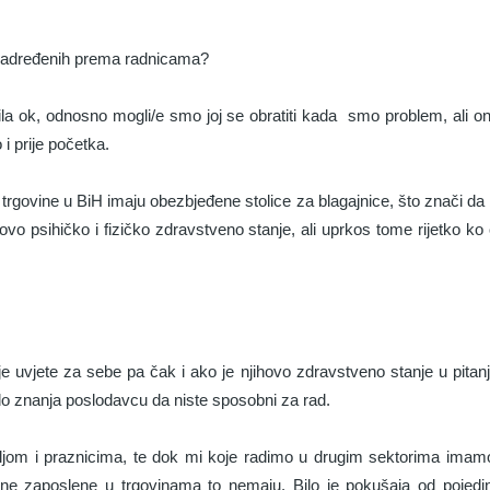
nadređenih prema radnicama?
a ok, odnosno mogli/e smo joj se obratiti kada smo problem, ali ona
i prije početka.
trgovine u BiH imaju obezbjeđene stolice za blagajnice, što znači da 
ovo psihičko i fizičko zdravstveno stanje, ali uprkos tome rijetko ko
lje uvjete za sebe pa čak i ako je njihovo zdravstveno stanje u pitanj
do znanja poslodavcu da niste sposobni za rad.
ljom i praznicima, te dok mi koje radimo u drugim sektorima ima
 žene zaposlene u trgovinama to nemaju. Bilo je pokušaja od pojedini