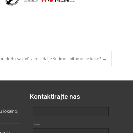
ori dođu sazad’, a mi i dalje šutimo i pitamo se kako?
→
Kontaktirajte nas
 lokalnoj
Ime
vornih