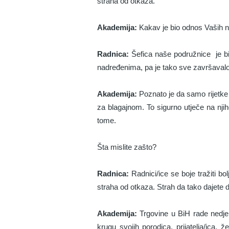
straha od otkaza.
Akademija:
Kakav je bio odnos Vaših 
Radnica:
Šefica naše podružnice je bil
nadređenima, pa je tako sve završavalo 
Akademija:
Poznato je da samo rijetke 
za blagajnom. To sigurno utječe na njih
tome.
Šta mislite zašto?
Radnica:
Radnici/ice se boje tražiti bo
straha od otkaza. Strah da tako dajete 
Akademija:
Trgovine u BiH rade nedje
krugu svojih porodica, prijatelja/ica,