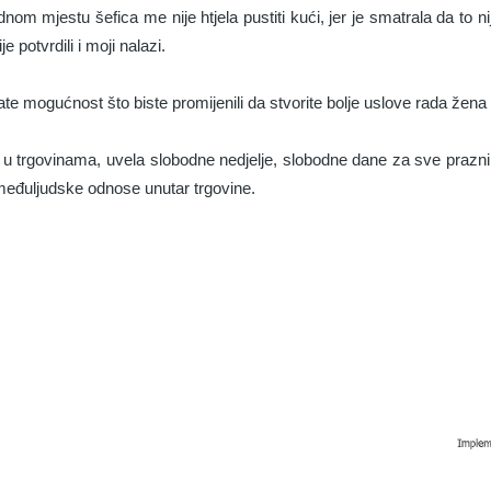
om mjestu šefica me nije htjela pustiti kući, jer je smatrala da to nij
e potvrdili i moji nalazi.
e mogućnost što biste promijenili da stvorite bolje uslove rada žena 
 u trgovinama, uvela slobodne nedjelje, slobodne dane za sve praznik
 međuljudske odnose unutar trgovine.