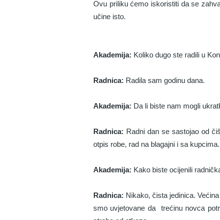
Ovu priliku ćemo iskoristiti da se zahval
učine isto.
Akademija:
Koliko dugo ste radili u K
Radnica:
Radila sam godinu dana.
Akademija:
Da li biste nam mogli ukrat
Radnica:
Radni dan se sastojao od čišć
otpis robe, rad na blagajni i sa kupcima
Akademija:
Kako biste ocijenili radnič
Radnica:
Nikako, čista jedinica. Većin
smo uvjetovane da trećinu novca potr