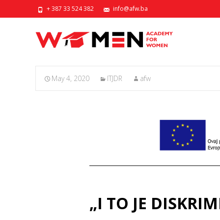
+ 387 33 524 382
info@afw.ba
May 4, 2020
ITJDR
afw
„I TO JE DISKRI