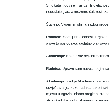
Sindikata trgovine i uslužnih djelatnos
nedostaje glas, a možemo čak reći i za
Šta je po Vašem mišljenju razlog nepost
Radnica:
Međuljudski odnosi u trgovini s
a sve to poslodavcu dodatno olakšava si
Akademija:
Kako biste ocijenili solidar
Radnica:
Upravo sam navela, bojim se d
Akademija:
Kad je Akademija pokrenula o
osvještavanje, kako radnica tako i svi
mjestu u trgovini, nismo mogle ni pretpo
ste nekad doživjeli diskriminaciju na rad