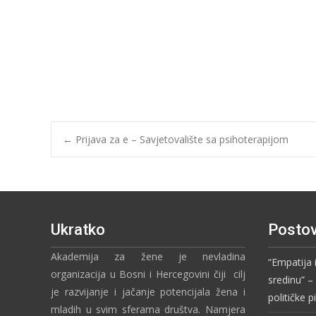
←
Prijava za e – Savjetovalište sa psihoterapijom
Ukratko
Postov
Akademija za žene je nevladina
“Empatija 
organizacija u Bosni i Hercegovini čiji cilj
sredinu” 
je razvijanje i jačanje potencijala žena i
političke 
mladih u svim sferama društva. Namjera