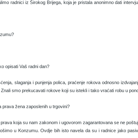
imo radnici iz Širokog Brijega, koja je pristala anonimno dati intervju
onzumu?
ko opisati Vaš radni dan?
enja, slaganja i punjenja polica, praćenje rokova odnosno izdvajanje
. Znali smo prekucavati rokove koji su istekli i tako vraćati robu u po
ka prava žena zaposlenih u trgovini?
a prava koja su nam zakonom i ugovorom zagarantovana se ne poštuju.
ošimo u Konzumu. Ovdje bih isto navela da su i radnice jako pasiv