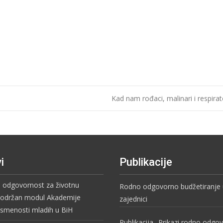
Kad nam rođaci, malinari i respirat
i
Publikacije
i odgovornost za životnu
Rodno odgovorno budžetiranje u
– održan modul Akademije
zajednici
pismenosti mladih u BiH
Publikacija „Prikazi rodno odgo