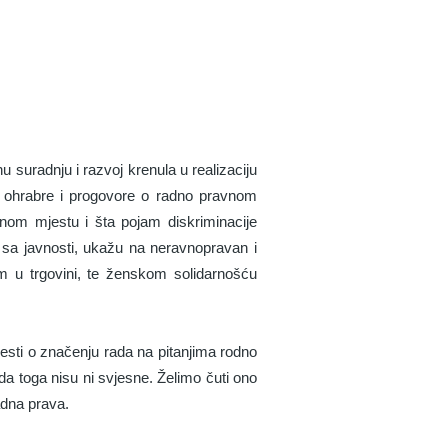
suradnju i razvoj krenula u realizaciju
se ohrabre i progovore o radno pravnom
nom mjestu i šta pojam diskriminacije
 sa javnosti, ukažu na neravnopravan i
m u trgovini, te ženskom solidarnošću
ijesti o značenju rada na pitanjima rodno
da toga nisu ni svjesne. Želimo čuti ono
adna prava.