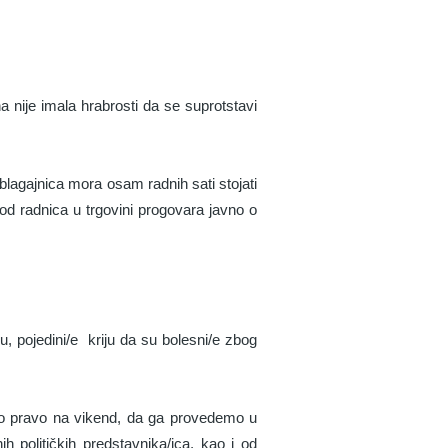
 nije imala hrabrosti da se suprotstavi
blagajnica mora osam radnih sati stojati
 od radnica u trgovini progovara javno o
u, pojedini/e kriju da su bolesni/e zbog
mo pravo na vikend, da ga provedemo u
h političkih predstavnika/ica, kao i od