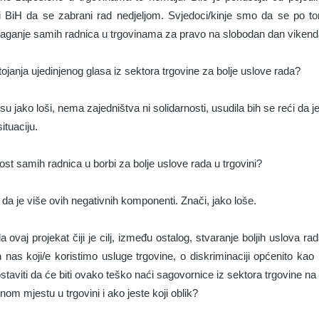
ti BiH da se zabrani rad nedjeljom. Svjedoci/kinje smo da se po tom 
laganje samih radnica u trgovinama za pravo na slobodan dan vikend
ojanja ujedinjenog glasa iz sektora trgovine za bolje uslove rada?
u jako loši, nema zajedništva ni solidarnosti, usudila bih se reći da j
tuaciju.
nost samih radnica u borbi za bolje uslove rada u trgovini?
a je više ovih negativnih komponenti. Znači, jako loše.
vaj projekat čiji je cilj, između ostalog, stvaranje boljih uslova rada 
h nas koji/e koristimo usluge trgovine, o diskriminaciji općenito ka
staviti da će biti ovako teško naći sagovornice iz sektora trgovine na
nom mjestu u trgovini i ako jeste koji oblik?