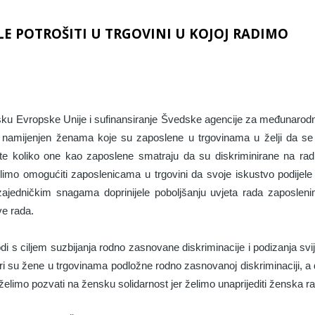
E POTROŠITI U TRGOVINI U KOJOJ RADIMO
ku Evropske Unije i sufinansiranje Švedske agencije za međunarodnu 
i je namijenjen ženama koje su zaposlene u trgovinama u želji da 
te koliko one kao zaposlene smatraju da su diskriminirane na rad
limo omogućiti zaposlenicama u trgovini da svoje iskustvo podijele
zajedničkim snagama doprinijele poboljšanju uvjeta rada zaposleni
ve rada.
vodi s ciljem suzbijanja rodno zasnovane diskriminacije i podizanja sv
ri su žene u trgovinama podložne rodno zasnovanoj diskriminaciji, a 
 želimo pozvati na žensku solidarnost jer želimo unaprijediti ženska r