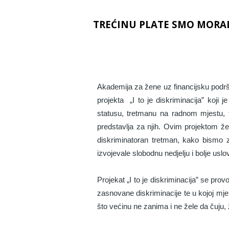
TREĆINU PLATE SMO MORAL
Akademija za žene uz financijsku podrš
projekta „I to je diskriminacija” koj
statusu, tretmanu na radnom mjestu, 
predstavlja za njih. Ovim projektom že
diskriminatoran tretman, kako bismo 
izvojevale slobodnu nedjelju i bolje uslo
Projekat „I to je diskriminacija” se pro
zasnovane diskriminacije te u kojoj mje
što većinu ne zanima i ne žele da čuju,