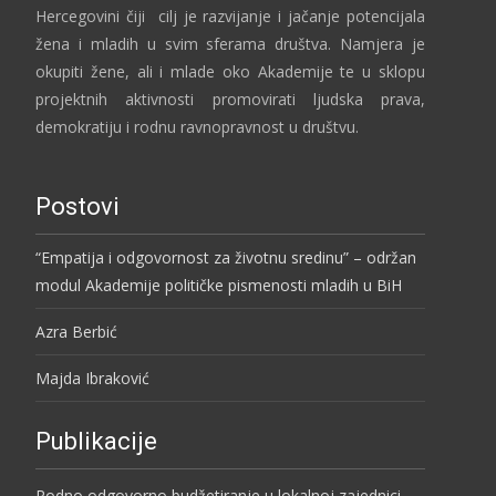
Hercegovini čiji cilj je razvijanje i jačanje potencijala
žena i mladih u svim sferama društva. Namjera je
okupiti žene, ali i mlade oko Akademije te u sklopu
projektnih aktivnosti promovirati ljudska prava,
demokratiju i rodnu ravnopravnost u društvu.
Postovi
“Empatija i odgovornost za životnu sredinu” – održan
modul Akademije političke pismenosti mladih u BiH
Azra Berbić
Majda Ibraković
Publikacije
Rodno odgovorno budžetiranje u lokalnoj zajednici