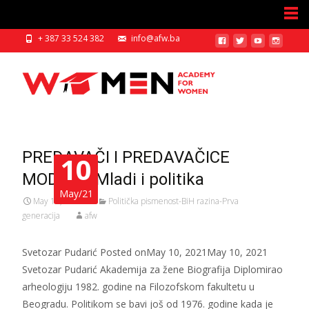
+ 387 33 524 382
info@afw.ba
PREDAVAČI I PREDAVAČICE
10
MODUL I: Mladi i politika
May/21
May 10, 2021
Politička pismenost-BiH razina-Prva
generacija
afw
Svetozar Pudarić Posted onMay 10, 2021May 10, 2021
Svetozar Pudarić Akademija za žene Biografija Diplomirao
arheologiju 1982. godine na Filozofskom fakultetu u
Beogradu. Politikom se bavi još od 1976. godine kada je