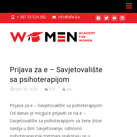
+ 387 33 524 382
info@afw.ba
Prijava za e – Savjetovalište
sa psihoterapijom
April 30, 2020
ESP
afw
Prijava za e – Savjetovalište sa psihoterapijom
Od danas je moguće prijaviti se na e –
Savjetovalište sa psihoterapijom za žene žrtve
nasilja u BiH. Savjetovanje, odnosno
psihoterapeutski tretmani realiziraju se u