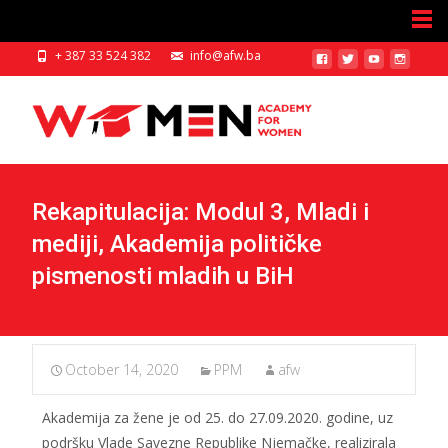
+ 387 33 524 382
info@afw.ba
Rekapitulacija: Modul 3, Mladi i
mediji, Akademija političke
pismenosti mladih u BiH
October 14, 2020
PPM
afw
Akademija za žene je od 25. do 27.09.2020. godine, uz
podršku Vlade Savezne Republike Njemačke, realizirala