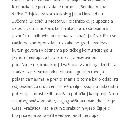
komunikacije predavala je doc.dr.sc. Semina Ajvaz,
šefica Odsjeka za komunikologiju na Univerzitetu
„Džemal Bijedić“ u Mostaru. Polaznice/ke je upoznala
sa političkim imidžom, komunikacijom, odnosima s
javnošću – njihovim primjenama i značaju. Praktično se
radilo na samopouzdanju – kako se gradi i zadržava,
kulturi govora i vještinama političkog komuniciranja u
javnom nastupu, a bilo je riječi i o asertivnom
ponašanje u komunikaciji i važnosti vizuelnog identiteta.
Zlatko Ganić, stručnjak u oblasti digitalnih medija,
polaznicama/ima je prenio znanja o tome kako odabrati
odgovarajuću društvenu mrežu, ciljnu skupinu i iskoristiti
potencijale društvenih mreža u političkoj kampanji. Alma
Dautbegović – Voloder, dugogodišnja novinarka i Maja
Gasal Vražalica, radile su niz praktičnih vježbi čiji je cilj
bio priprema za različite vidove javnih nastupa.