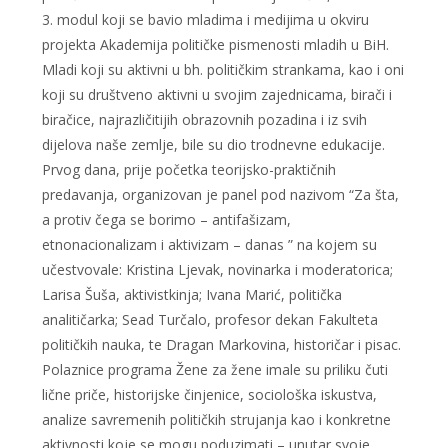
3. modul koji se bavio mladima i medijima u okviru
projekta Akademija političke pismenosti mladih u BiH.
Mladi koji su aktivni u bh. političkim strankama, kao i oni
koji su društveno aktivni u svojim zajednicama, birači i
biračice, najrazličitijih obrazovnih pozadina i iz svih
dijelova naše zemlje, bile su dio trodnevne edukacije.
Prvog dana, prije početka teorijsko-praktičnih
predavanja, organizovan je panel pod nazivom “Za šta,
a protiv čega se borimo – antifašizam,
etnonacionalizam i aktivizam – danas ” na kojem su
učestvovale: Kristina Ljevak, novinarka i moderatorica;
Larisa Šuša, aktivistkinja; Ivana Marić, politička
analitičarka; Sead Turčalo, profesor dekan Fakulteta
političkih nauka, te Dragan Markovina, historičar i pisac.
Polaznice programa Žene za žene imale su priliku čuti
lične priče, historijske činjenice, sociološka iskustva,
analize savremenih političkih strujanja kao i konkretne
aktivnosti koje se mogu poduzimati – unutar svoje