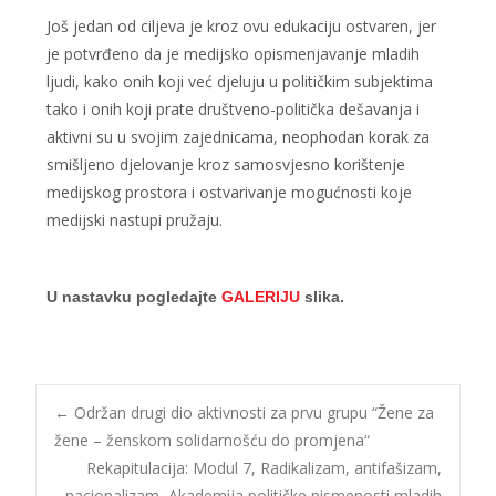
Još jedan od ciljeva je kroz ovu edukaciju ostvaren, jer
je potvrđeno da je medijsko opismenjavanje mladih
ljudi, kako onih koji već djeluju u političkim subjektima
tako i onih koji prate društveno-politička dešavanja i
aktivni su u svojim zajednicama, neophodan korak za
smišljeno djelovanje kroz samosvjesno korištenje
medijskog prostora i ostvarivanje mogućnosti koje
medijski nastupi pružaju.
U nastavku pogledajte
GALERIJU
slika.
←
Održan drugi dio aktivnosti za prvu grupu “Žene za
žene – ženskom solidarnošću do promjena“
Rekapitulacija: Modul 7, Radikalizam, antifašizam,
nacionalizam, Akademija političke pismenosti mladih