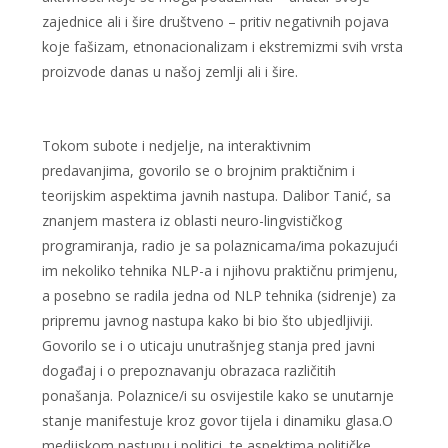
zajednice ali i šire društveno – pritiv negativnih pojava
koje fašizam, etnonacionalizam i ekstremizmi svih vrsta
proizvode danas u našoj zemlji ali i šire.
Tokom subote i nedjelje, na interaktivnim
predavanjima, govorilo se o brojnim praktičnim i
teorijskim aspektima javnih nastupa. Dalibor Tanić, sa
znanjem mastera iz oblasti neuro-lingvističkog
programiranja, radio je sa polaznicama/ima pokazujući
im nekoliko tehnika NLP-a i njihovu praktičnu primjenu,
a posebno se radila jedna od NLP tehnika (sidrenje) za
pripremu javnog nastupa kako bi bio što ubjedljiviji.
Govorilo se i o uticaju unutrašnjeg stanja pred javni
događaj i o prepoznavanju obrazaca različitih
ponašanja. Polaznice/i su osvijestile kako se unutarnje
stanje manifestuje kroz govor tijela i dinamiku glasa.O
medijskom nastupu i politici, te aspektima političke