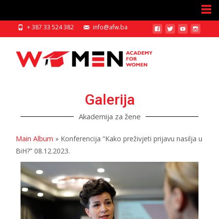
+ 387 33 524 382
info@afw.ba
Galerija
Akademija za žene
Main Album
» Konferencija “Kako preživjeti prijavu nasilja u
BiH?” 08.12.2023.