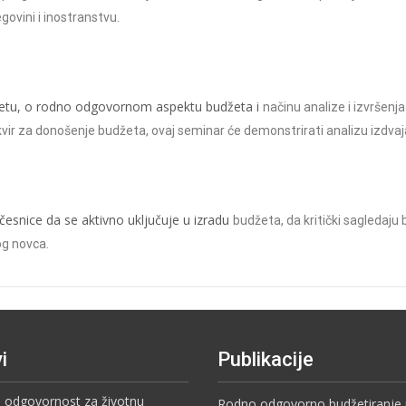
govini i inostranstvu.
žetu, o rodno odgovornom aspektu budžeta i
načinu analize i izvršenj
 okvir za donošenje budžeta, ovaj seminar će demonstrirati
analizu izdva
esnice da se aktivno uključuje u izradu
budžeta, da kritički sagledaju 
og novca.
i
Publikacije
i odgovornost za životnu
Rodno odgovorno budžetiranje u