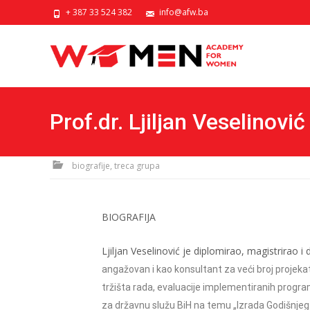
+ 387 33 524 382
info@afw.ba
Prof.dr. Ljiljan Veselinović
biografije, treca grupa
BIOGRAFIJA
Ljiljan Veselinović je diplomirao, magistrirao
angažovan i
kao konsultant za veći broj projekat
tržišta rada, evaluacije
implementiranih program
za državnu služu BiH na temu „Izrada
Godišnjeg 