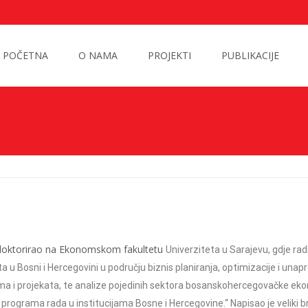
POČETNA
O NAMA
PROJEKTI
PUBLIKACIJE
 i doktorirao na Ekonomskom fakultetu
Univerziteta u Sarajevu, gdje rad
a u Bosni i Hercegovini u području biznis planiranja,
optimizacije i una
a i projekata, te analize pojedinih sektora bosanskohercegovačke
eko
programa rada u institucijama Bosne i Hercegovine.“ Napisao je veliki b