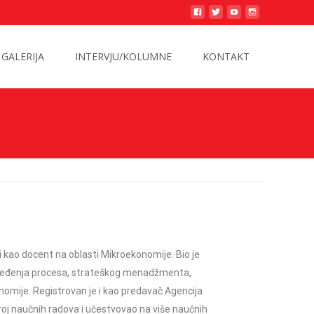
GALERIJA
INTERVJU/KOLUMNE
KONTAKT
i kao docent na oblasti Mikroekonomije. Bio je
pređenja procesa, strateškog menadžmenta,
nomije. Registrovan je i kao predavač Agencija
roj
naučnih radova i učestvovao na više naučnih