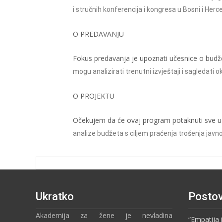
i stručnih konferencija i kongresa u Bosni i
Herce
O PREDAVANJU
Fokus predavanja je upoznati učesnice o bud
mogu analizirati
trenutni izvještaji i sagledati
O PROJEKTU
Očekujem da će ovaj program potaknuti sve uč
analize budžeta s
ciljem praćenja trošenja javn
Ukratko
Postov
Akademija za žene je nevladina
“Empatija 