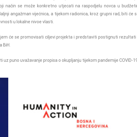
oji način se može konkretno utjecati na raspodjelu novca u budžetima
nji angažman vijećnica, a tijekom radionica, kroz grupni rad, biti će
nosti u lokalne nivoe vlasti.
jem će se promovisati ciljevi projekta i predstaviti postignuti rezulta
a BiH.
ti uz puno uvažavanje propisa o okupljanju tijekom pandemije COVID-19