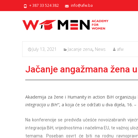
+ 387 33 524 382
info@afw.ba
July 13, 2021
Jacanje zena
,
News
afw
Jačanje angažmana žena u p
Akademija za žene i Humanity in action BiH organizuju k
integracija u BiH“
, a koja će se održati u dva dijela, 16. –
Na konferencije se predviđa učešće novoizabranih vijećn
integracija BiH, vrijednostima i načelima EU, te važnoj ul
temama. Poseban osvrt će biti na rodnu ravnopravnos