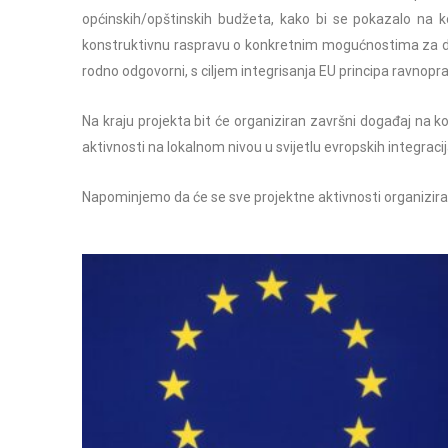
općinskih/opštinskih budžeta, kako bi se pokazalo na k
konstruktivnu raspravu o konkretnim mogućnostima za dalj
rodno odgovorni, s ciljem integrisanja EU principa ravnoprav
Na kraju projekta bit će organiziran završni događaj na ko
aktivnosti na lokalnom nivou u svijetlu evropskih integracij
Napominjemo da će se sve projektne aktivnosti organizira