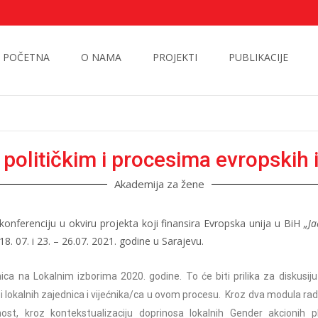
POČETNA
O NAMA
PROJEKTI
PUBLIKACIJE
olitičkim i procesima evropskih i
Akademija za žene
onferenciju u okviru projekta koji finansira Evropska unija u BiH
„Ja
 18. 07. i 23. – 26.07. 2021. godine u Sarajevu.
ica na Lokalnim izborima 2020. godine. To će biti prilika za diskus
ozi lokalnih zajednica i vijećnika/ca u ovom procesu. Kroz dva modula rad
t, kroz kontekstualizaciju doprinosa lokalnih Gender akcionih p