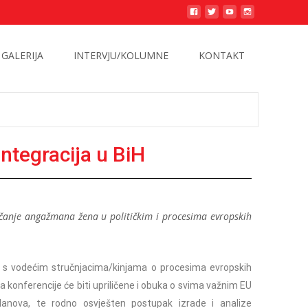
GALERIJA
INTERVJU/KOLUMNE
KONTAKT
ntegracija u BiH
čanje angažmana žena u političkim i procesima evropskih
iju s vodećim stručnjacima/kinjama o procesima evropskih
a konferencije će biti upriličene i obuka o svima važnim EU
lanova, te rodno osvješten postupak izrade i analize