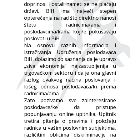
doprinosi i ostali nameti se ne plaćaju
državi. BiH ima najveći stepen
opterećenja na rad što direktno nanosi
štetu i radnicima/ama i
poslodavcima/kama koji/e pokušavaju
poslovati u BiH.
Na osnovu raznih informacija i
istraživanja Udruženja poslodavaca
BiH, dolazimo do saznanja da je upravo
„siva ekonomija“ najzastupljenija u
trgovačkom sektoru i da je ona glavni
razlog ovakvog načina poslovanja i
lošeg odnosa poslodavaca/ki prema
radnicima/ama.
Zato pozivamo sve zainteresirane
poslodavce/ke da pristupe
popunjavanju online upitnika. Upitnik
tretira pitanja o pravima i položaju
radnica u vašim poslovnim subjektima,
različitim oblicima diskriminacije na