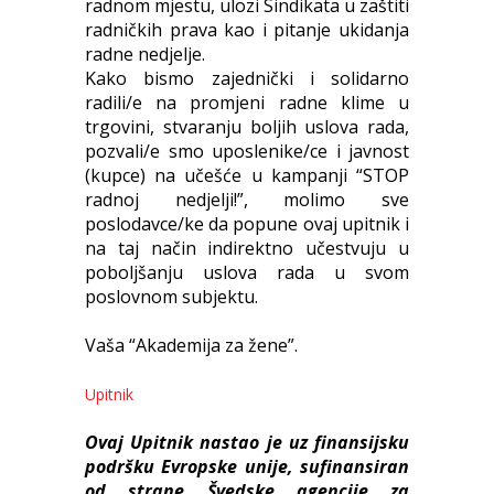
radnom mjestu, ulozi Sindikata u zaštiti
radničkih prava kao i pitanje ukidanja
radne nedjelje.
Kako bismo zajednički i solidarno
radili/e na promjeni radne klime u
trgovini, stvaranju boljih uslova rada,
pozvali/e smo uposlenike/ce i javnost
(kupce) na učešće u kampanji “STOP
radnoj nedjelji!”, molimo sve
poslodavce/ke da popune ovaj upitnik i
na taj način indirektno učestvuju u
poboljšanju uslova rada u svom
poslovnom subjektu.
Vaša “Akademija za žene”.
Upitnik
Ovaj Upitnik nastao je uz finansijsku
podršku Evropske unije, sufinansiran
od strane Švedske agencije za