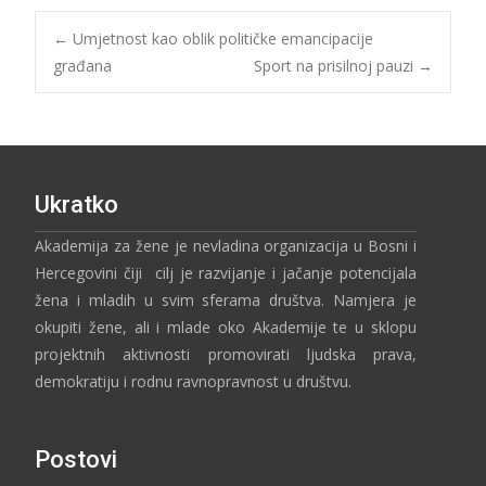
←
Umjetnost kao oblik političke emancipacije
građana
Sport na prisilnoj pauzi
→
Ukratko
Akademija za žene je nevladina organizacija u Bosni i
Hercegovini čiji cilj je razvijanje i jačanje potencijala
žena i mladih u svim sferama društva. Namjera je
okupiti žene, ali i mlade oko Akademije te u sklopu
projektnih aktivnosti promovirati ljudska prava,
demokratiju i rodnu ravnopravnost u društvu.
Postovi