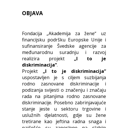
OBJAVA
Fondacija „Akademija za žene“ uz
financijsku podršku Europske Unije i
sufinansiranje Švedske agencije za
međunarodnu suradnju i razvoj
realizira projekt
„I to je
diskriminacija“
.
Projekt
„I to je diskriminacija“
uspostavljen je s ciljem suzbijanja
rodno zasnovane diskriminacije i
podizanja svijesti o značenju i značaju
rada na pitanjima rodno zasnovane
diskriminacije. Posebno zabrinjavajuće
stanje jeste u sektoru trgovine i
uslužnih djelatnosti, gdje su žene
tretirane kao jeftina radna snaga i
najčešće su zaposlene na slabije