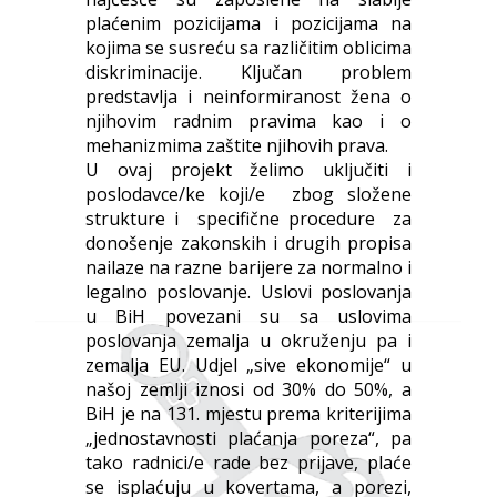
plaćenim pozicijama i pozicijama na
kojima se susreću sa različitim oblicima
diskriminacije. Ključan problem
predstavlja i neinformiranost žena o
njihovim radnim pravima kao i o
mehanizmima zaštite njihovih prava.
U ovaj projekt želimo uključiti i
poslodavce/ke koji/e zbog složene
strukture i specifične procedure za
donošenje zakonskih i drugih propisa
nailaze na razne barijere za normalno i
legalno poslovanje. Uslovi poslovanja
u BiH povezani su sa uslovima
poslovanja zemalja u okruženju pa i
zemalja EU. Udjel „sive ekonomije“ u
našoj zemlji iznosi od 30% do 50%, a
BiH je na 131. mjestu prema kriterijima
„jednostavnosti plaćanja poreza“, pa
tako radnici/e rade bez prijave, plaće
se isplaćuju u kovertama, a porezi,