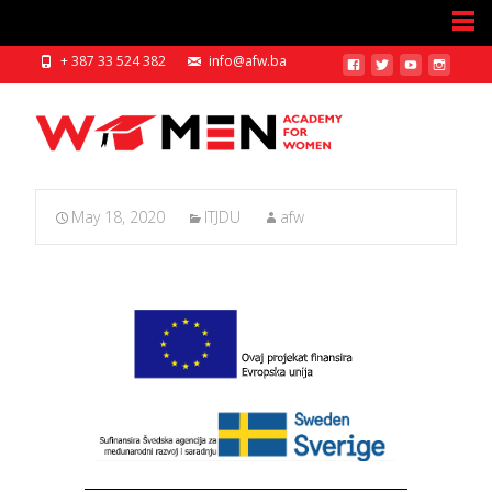
+ 387 33 524 382
info@afw.ba
May 18, 2020
ITJDU
afw