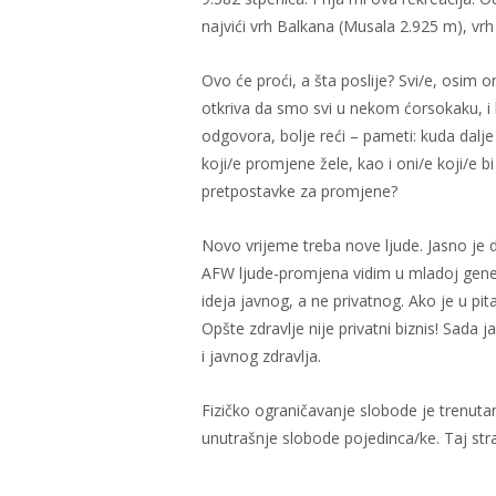
najvići vrh Balkana (Musala 2.925 m), vrh
Ovo će proći, a šta poslije? Svi/e, osim o
otkriva da smo svi u nekom ćorsokaku, i 
odgovora, bolje reći – pameti: kuda dalje
koji/e promjene žele, kao i oni/e koji/e 
pretpostavke za promjene?
Novo vrijeme treba nove ljude. Jasno je d
AFW ljude-promjena vidim u mladoj genera
ideja javnog, a ne privatnog. Ako je u pi
Opšte zdravlje nije privatni biznis! Sada 
i javnog zdravlja.
Fizičko ograničavanje slobode je trenut
unutrašnje slobode pojedinca/ke. Taj stra