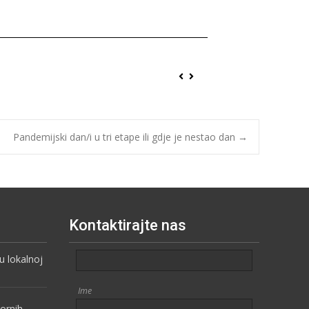
Pandemijski dan/i u tri etape ili gdje je nestao dan
→
Kontaktirajte nas
 lokalnoj
Ime
vornih