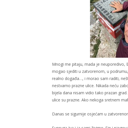
Mnogi me pitaju, mada je neuporedivo, št
mogao sjediti u zatvorenom, u podrumu, i
realno događa…, i morao sam raditi, nešto
nestvarno prazne ulice. Nikada neću zabor
bijela dana nisam vidio tako prazan grad.
ulice su prazne. Ako nekoga sretnem ma
Danas se sigurnije osjećam u zatvorenom, 
Supruga Iva i ja sami živimo. Sin i njego