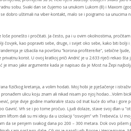
u radnu sobu. Svaki dan se čujemo sa unukom Lukom (8) i Maxom (god
o se dobro uštimali na viber-kontakt, malo se i poigramo sa unucima
e loše ponešto i pročitati. Ja često, pa i u ovim okolnostima, pročitam
 čovjek, kao popraviti sebe, druge, i svijet oko sebe, kako biti bolji i p
Pandemija je izbacila na površinu ”korona-profitere/ke”, sebične ljude, p
privatnu korist. U ovoj kratkoj priči Andrić je u 2.633 riječi rekao šta
ć je imao jake argumente kada je napisao da je Most na Žepi najbolja
na fizičkog kretanja, a volim hodati. Moj hobi je pješačenje i istraži
 pronađem ulicu koju znam ali nikad nisam po njoj hodao…Volim bicik
vić, prije dvije godine markirali/e stazu od Inat kuće do vrha i gore
epo Gavrić. Vrh se i po tome pročuo. Ljudi dolaze, stave svoj dlan u ”ot
im liftom dali su mi ideju da u izolaciji ”osvojim” vrh Trebevića. U m
sam da se penjem svakog dana po 200 – 300 metara. Dok ovo pišem 
Odmah sam nastavio dalje. Cilj mi je najviši vrh Bosne i Hercegovine, 