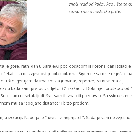
znači “rad od kuće”, kao i što to 
saznajemo u nastavku priče.
a je gore, ratni dan u Sarajevu pod opsadom ili korona-dan izolacije.
 čekati. Ta neizvjesnost je bila ubitačna. Sigurnije sam se osjećao 
 u što vjerujem da ima smisla (novinar, reporter, ratni snimatelj…). J
aviti kada sam prvi put, u ljeto ‘92 izašao iz Dobrinje i prošetao od
 Sreo sam desetak ljudi. Sve sam ih znao ili poznavao. Sa svima sam se
hnem mu sa ”socijane distance” i brzo prođem.
u izolaciji. Napolju je ”nevidljivi neprijatelj”. Sada je vani neizvjes
va porodica su u Londonu. Naš način života se promijenio, kao i svima.