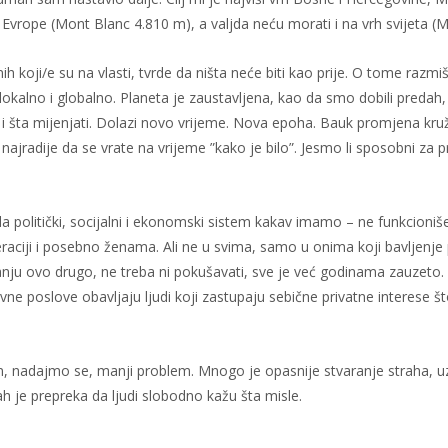
 Evrope (Mont Blanc 4.810 m), a valjda neću morati i na vrh svijeta (
nih koji/e su na vlasti, tvrde da ništa neće biti kao prije. O tome razm
lokalno i globalno. Planeta je zaustavljena, kao da smo dobili preda
 i šta mijenjati. Dolazi novo vrijeme. Nova epoha. Bauk promjena kruži 
bi najradije da se vrate na vrijeme ”kako je bilo”. Jesmo li sposobni z
a politički, socijalni i ekonomski sistem kakav imamo – ne funkcioniše
ciji i posebno ženama. Ali ne u svima, samo u onima koji bavljenje po
tanju ovo drugo, ne treba ni pokušavati, sve je već godinama zauzeto. 
javne poslove obavljaju ljudi koji zastupaju sebične privatne interese
an, nadajmo se, manji problem. Mnogo je opasnije stvaranje straha, u
h je prepreka da ljudi slobodno kažu šta misle.