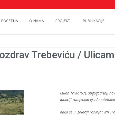
POČETNA
O NAMA
PROJEKTI
PUBLIKACIJE
 pozdrav Trebeviću / Ulic
Milan Trivić (67), dugogodišnji no
funkciji zamjenika gradonačelnika
Kako se u izolaciji “osvaja” vrh T