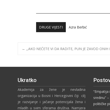
DRUGE VIJESTI
Majda Ibraković
←
,,AKO NEĆETE VI DA RADITE, PUN JE ZAVOD ONIH K
Ukratko
Postov
Akademija za žene je nevladina
“Empatija 
organizacija u Bosni i Hercegovini čiji cilj
sredinu” 
je razvijanje i jačanje potencijala žena i
političke 
mladih u svim sferama društva. Namjera