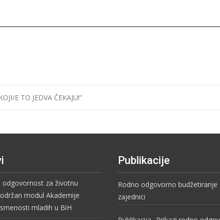
OJI/E TO JEDVA ČEKAJU!”
i
Publikacije
i odgovornost za životnu
Rodno odgovorno budžetiranje u
– održan modul Akademije
zajednici
pismenosti mladih u BiH
Publikacija „Prikazi rodno odgo