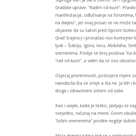
Gradske uprave. ”Radim od kuće”. Pravilo 
manifestacije, odlučivanje na forumima,
na daljinu”, jer ovaj posao se ne može 
objasnio da su šatori pred Općom bolnic
Grad Srajevo) i pronašao nov kontejner k
ljudi – Šukriju, Igora, Ivicu, Abdulaha, 
vremenima. Poslije se broj poslova ”na 
”rad od kuće”, a vidim da će ovo iskustvo
Osjećaj privremnosti, postojeće mjere zab
naredio/la šta se smije a šta ne. Ja bih 
druge i zdravstveni sistem od sebe.
Kao i uvijek, kada je teško, javljaju se na
svejedno, računaj na mene. Ovom iskušenju
“lošim vremenima” prodire negdje duboko 
Moja dnevna rutina nije se u potpunosti p