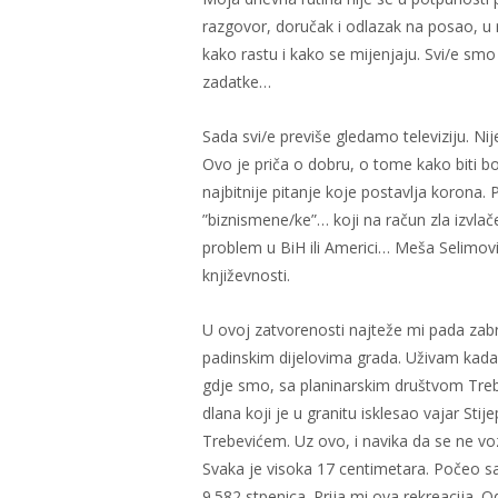
razgovor, doručak i odlazak na posao, 
kako rastu i kako se mijenjaju. Svi/e sm
zadatke…
Sada svi/e previše gledamo televiziju. Nij
Ovo je priča o dobru, o tome kako biti bolji
najbitnije pitanje koje postavlja korona. 
”biznismene/ke”… koji na račun zla izvlače 
problem u BiH ili Americi… Meša Selimovi
književnosti.
U ovoj zatvorenosti najteže mi pada zabra
padinskim dijelovima grada. Uživam kada
gdje smo, sa planinarskim društvom Trebe
dlana koji je u granitu isklesao vajar Stij
Trebevićem. Uz ovo, i navika da se ne voz
Svaka je visoka 17 centimetara. Počeo 
9.582 stpenica. Prija mi ova rekreacija. 