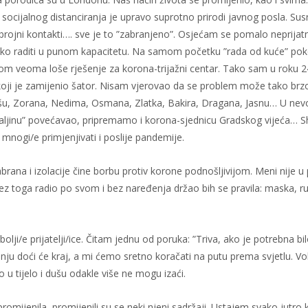
socijalnog distanciranja je upravo suprotno prirodi javnog posla. Susr
 brojni kontakti…. sve je to ”zabranjeno”. Osjećam se pomalo neprija
tako raditi u punom kapacitetu. Na samom početku ”rada od kuće” poko
om veoma loše rješenje za korona-trijažni centar. Tako sam u roku 
oji je zamijenio šator. Nisam vjerovao da se problem može tako brzo i
Sinišu, Zorana, Nedima, Osmana, Zlatka, Bakira, Dragana, Jasnu… U nevol
daljinu” povećavao, pripremamo i korona-sjednicu Gradskog vijeća… Sh
 mnogi/e primjenjivati i poslije pandemije.
rana i izolacije čine borbu protiv korone podnošljivijom. Meni nije u
i bez toga radio po svom i bez naređenja držao bih se pravila: maska, 
jbolji/e prijatelji/ice. Čitam jednu od poruka: ”Triva, ako je potrebna b
 doći će kraj, a mi ćemo sretno koračati na putu prema svjetlu. Voli te
u tijelo i dušu odakle više ne mogu izaći.
romijenila, promijenili su se neki njeni sadržaji. Ustajem svako jutro 