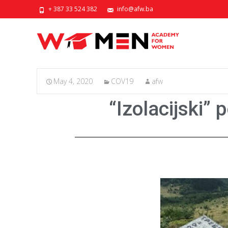
+ 387 33 524 382
info@afw.ba
May 4, 2020
COV19
afw
“Izolacijski”