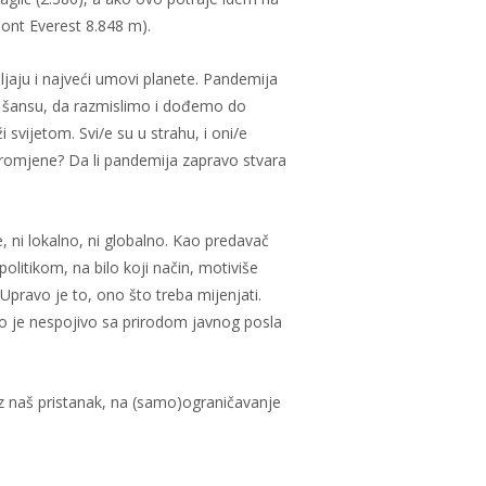
Mont Everest 8.848 m).
išljaju i najveći umovi planete. Pandemija
h, šansu, da razmislimo i dođemo do
svijetom. Svi/e su u strahu, i oni/e
a promjene? Da li pandemija zapravo stvara
, ni lokalno, ni globalno. Kao predavač
litikom, na bilo koji način, motiviše
Upravo je to, ono što treba mijenjati.
 što je nespojivo sa prirodom javnog posla
z naš pristanak, na (samo)ograničavanje