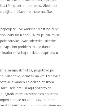
ina i 9 mjeseci) u Londonu. Gledamo
 na daljinu, rješavamo matematičke
 pripovjetku Ive Andrića ”Most na Žepi”.
obijediti zlo u sebi… A, to je, čini mi se,
olitičare/ke, kvazi-lidere/ke, stranke,
 je uvijek bio problem, šta je danas
 kratka priča koja je ikada napisana u
vanje sarajevskih ulica, pogotovo po
lo, Vilsonovo, odlazak na vrh Trebevića
 postavili/e kamenu ploču sa otiskom
isak” i selfijem uslikaju pozdrav sa
ojoj zgradi imam 80 stepenica do stana.
popeo sam se na vrh – 1.629 metara,
Maglić (2.386), a ako ovo potraje idem na