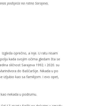
danas podsjeća na ratno Sarajevo,
 Izgleda oprečno, a nije. U ratu nisam
napolju kada svojim očima gledam šta se
edina sličnost Sarajeva 1992. i 2020. su
 Marindvora do Baščaršije. Nikada u po
 izljubio kao sa familijom. I evo opet,
no, kao nekada u podrumu.
 Od 17. marta fizički ne dolazim u zgradu