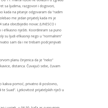
et sa ljudima, razgovori i dogovori,
tno kada na pitanje odgovaram da “radim
lebao me jedan prijatelj kada mi je
24 sata obezbijedio novac (UNESCO i
 efikasno riješiti. Koordiniram sa puno
ji su ljudi efikasniji nego u ”normalnim”
vatio sam da i ne trebam podcjenjivati
 prvom planu činjenica da je ”neko”
rukavice, distanca. Čuvajući sebe, čuvam
ilo kakva pomoć, privatno ili poslovno,
 Suad”. Ljekovitost prijateljskih riječi u
kao i uvijek, u 06:30, kafa as suprugom,