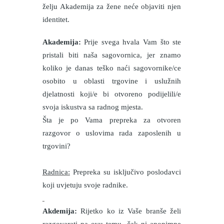
želju Akademija za žene neće objaviti njen
identitet.
Akademija:
Prije svega hvala Vam što ste
pristali biti naša sagovornica, jer znamo
koliko je danas teško naći sagovornike/ce
osobito u oblasti trgovine i uslužnih
djelatnosti koji/e bi otvoreno podijelili/e
svoja iskustva sa radnog mjesta.
Šta je po Vama prepreka za otvoren
razgovor o uslovima rada zaposlenih u
trgovini?
Radnica:
Prepreka su isključivo poslodavci
koji uvjetuju svoje radnike.
Akdemija:
Rijetko ko iz Vaše branše želi
razgovarati na ovu temu, čak ni anonimne