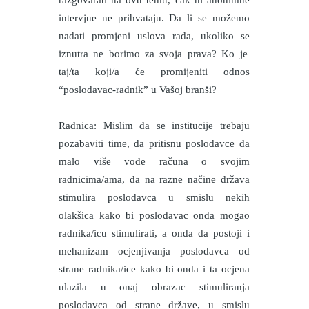
intervjue ne prihvataju. Da li se možemo
nadati promjeni uslova rada, ukoliko se
iznutra ne borimo za svoja prava? Ko je
taj/ta koji/a će promijeniti odnos
“poslodavac-radnik” u Vašoj branši?
Radnica:
Mislim da se institucije trebaju
pozabaviti time, da pritisnu poslodavce da
malo više vode računa o svojim
radnicima/ama, da na razne načine država
stimulira poslodavca u smislu nekih
olakšica kako bi poslodavac onda mogao
radnika/icu stimulirati, a onda da postoji i
mehanizam ocjenjivanja poslodavca od
strane radnika/ice kako bi onda i ta ocjena
ulazila u onaj obrazac stimuliranja
poslodavca od strane države, u smislu