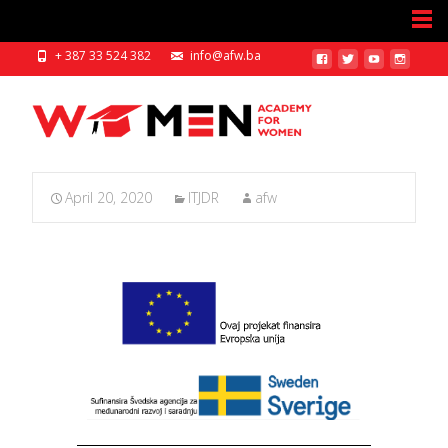
+ 387 33 524 382
info@afw.ba
April 20, 2020
ITJDR
afw