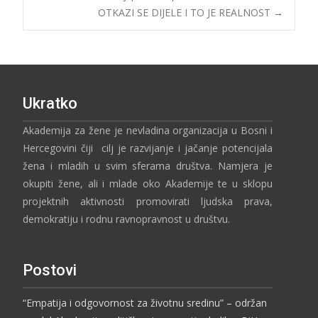
OTKAZI SE DIJELE I TO JE REALNOST
→
Ukratko
Akademija za žene je nevladina organizacija u Bosni i
Hercegovini čiji cilj je razvijanje i jačanje potencijala
žena i mladih u svim sferama društva. Namjera je
okupiti žene, ali i mlade oko Akademije te u sklopu
projektnih aktivnosti promovirati ljudska prava,
demokratiju i rodnu ravnopravnost u društvu.
Postovi
“Empatija i odgovornost za životnu sredinu” – održan