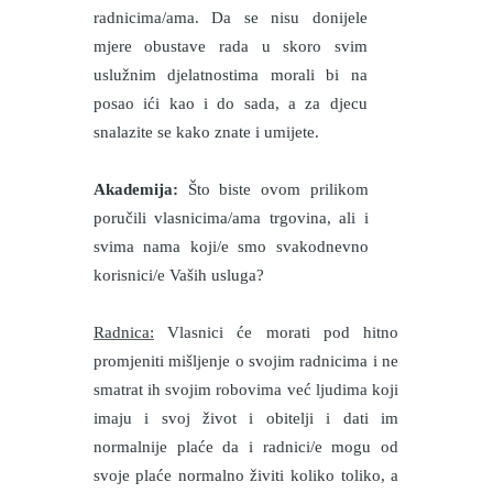
radnicima/ama. Da se nisu donijele
mjere obustave rada u skoro svim
uslužnim djelatnostima morali bi na
posao ići kao i do sada, a za djecu
snalazite se kako znate i umijete.
Akademija:
Što biste ovom prilikom
poručili vlasnicima/ama trgovina, ali i
svima nama koji/e smo svakodnevno
korisnici/e Vaših usluga?
Radnica:
Vlasnici će morati pod hitno
promjeniti mišljenje o svojim radnicima i ne
smatrat ih svojim robovima već ljudima koji
imaju i svoj život i obitelji i dati im
normalnije plaće da i radnici/e mogu od
svoje plaće normalno živiti koliko toliko, a