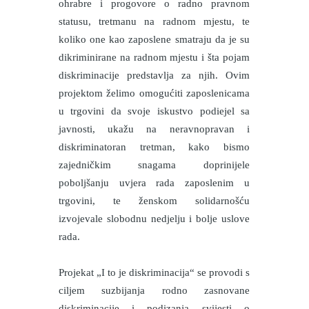
ohrabre i progovore o radno pravnom
statusu, tretmanu na radnom mjestu, te
koliko one kao zaposlene smatraju da je su
dikriminirane na radnom mjestu i šta pojam
diskriminacije predstavlja za njih. Ovim
projektom želimo omogućiti zaposlenicama
u trgovini da svoje iskustvo podiejel sa
javnosti, ukažu na neravnopravan i
diskriminatoran tretman, kako bismo
zajedničkim snagama doprinijele
poboljšanju uvjera rada zaposlenim u
trgovini, te ženskom solidarnošću
izvojevale slobodnu nedjelju i bolje uslove
rada.
Projekat „I to je diskriminacija“ se provodi s
ciljem suzbijanja rodno zasnovane
diskriminacije i podizanja svijesti o